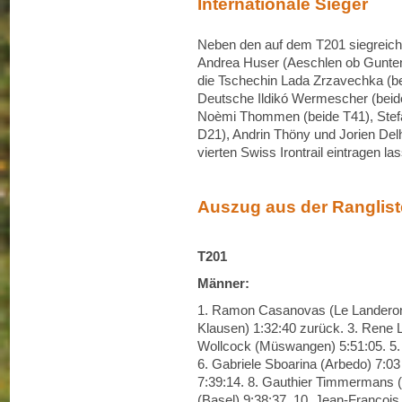
Internationale Sieger
Neben den auf dem T201 siegreic
Andrea Huser (Aeschlen ob Gunten) 
die Tschechin Lada Zrzavechka (b
Deutsche Ildikó Wermescher (beide
Noèmi Thommen (beide T41), Stefa
D21), Andrin Thöny und Jorien Delh
vierten Swiss Irontrail eintragen la
Auszug aus der Ranglist
T201
Männer:
1. Ramon Casanovas (Le Landeron) 
Klausen) 1:32:40 zurück. 3. Rene L
Wollcock (Müswangen) 5:51:05. 5. 
6. Gabriele Sboarina (Arbedo) 7:03
7:39:14. 8. Gauthier Timmermans (
(Basel) 9:38:37. 10. Jean-Francois