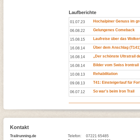
Laufberichte
Hochalpiner Genuss im gr
01.07.23
Gelungenes Comeback
06.08.22
Laufreise über das Wolk
15.08.15
Über dem Anschlag (T141
16.08.14
„Der schönste Ultratrail d
16.08.14
Bilder vom Swiss Irontrail
16.08.14
Rehabilitation
10.08.13
T41: Einsteigerlauf für Fo
09.08.13
So war's beim Iron Trail
06.07.12
Kontakt
Trailrunning.de
Telefon:
07221 65485