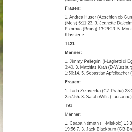
Frauen:
1. Andrea Huser (Aeschlen ob Gun
(Mels) 6:11:23. 3. Jeanette Dalcol
Fikarova (Brugg) 13:29:23. 5. Manu
Klassierte.
T121
Männer:
1. Jimmy Pellegrini (I-Laghetti di 
3:40. 3. Matthias Krah (D-Würzburg
1:56:14. 5. Sebastian Apfelbacher (
Frauen:
1. Lada Zrzavecka (CZ-Praha) 23:3
2:57:55. 3. Sarah Willis (Lausanne)
T91
Männer:
1. Csaba Németh (H-Miskolc) 13:32
19:56:7. 3. Jack Blackburn (GB-Br