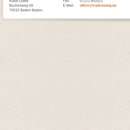
Klaus Duwe
Fax:
07221 801621
Buchenweg 49
E-Mail:
office@trailrunning.de
76532 Baden-Baden