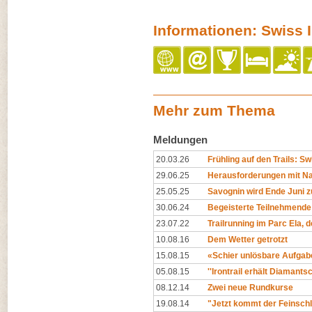
Informationen: Swiss I
Mehr zum Thema
Meldungen
20.03.26
Frühling auf den Trails: Swi
29.06.25
Herausforderungen mit Na
25.05.25
Savognin wird Ende Juni z
30.06.24
Begeisterte Teilnehmende
23.07.22
Trailrunning im Parc Ela, 
10.08.16
Dem Wetter getrotzt
15.08.15
«Schier unlösbare Aufgab
05.08.15
''Irontrail erhält Diamantsch
08.12.14
Zwei neue Rundkurse
19.08.14
"Jetzt kommt der Feinschli