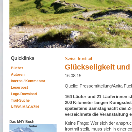
Quicklinks
Swiss Irontrail
Glückseligkeit und
Bücher
Autoren
16.08.15
Interna / Kommentar
Quelle: Pressemitteilung/Anita Fuc
Leserpost
Logo-Download
164 Läufer und 21 Läuferinnen st
Trail-Suche
200 Kilometer langen Königsdista
NEWS MAGAZIN
spätestens Samstagnacht das Zie
verzeichnete die Veranstaltung 
Das M4Y-Buch
Keine Frage: Wer sich der anspruc
Irontrail stellt, muss sich in einer