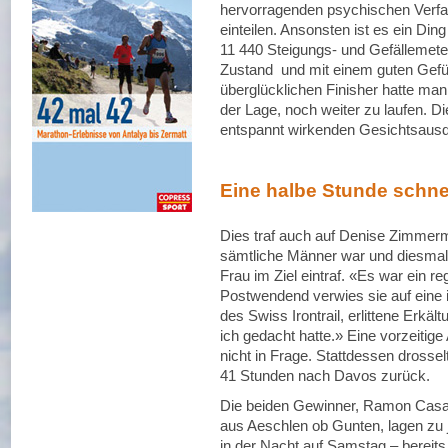
hervorragenden psychischen Verfa
einteilen. Ansonsten ist es ein Din
11 440 Steigungs- und Gefällemete
Zustand und mit einem guten Gefü
überglücklichen Finisher hatte man 
der Lage, noch weiter zu laufen. D
entspannt wirkenden Gesichtsausd
Eine halbe Stunde schne
Dies traf auch auf Denise Zimmerm
sämtliche Männer war und diesmal 
Frau im Ziel eintraf. «Es war ein r
Postwendend verwies sie auf eine 
des Swiss Irontrail, erlittene Erkä
ich gedacht hatte.» Eine vorzeitig
nicht in Frage. Stattdessen drosse
41 Stunden nach Davos zurück.
Die beiden Gewinner, Ramon Casa
aus Aeschlen ob Gunten, lagen zu j
in der Nacht auf Samstag – bereits