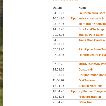
Datum
Name
04.01.26
La Corsa della Bora
10.01.26
Tipp
swiss snow walk & 
08.02.26
Merkerser Kristall
14.02.26
Brocken-Challenge
01.03.26
Trail du Petit Ballon
04. -
Trans Gran Canaria
08.03.26
07.03.26
Pitz Alpine Snow Trai
07.03.26
Fishermanstrail/Früh
07.03.26
MOUNTAINMAN Winte
14.03.26
Donautrail
21.03.26
Bergmarathon Hohe
11.04.26
Ötzi Trailrun
12.04.26
Bilstein-Marathon
18.04.26
Tipp
Kyffhäuser Bergma
18.04.26
Freiburg Trailrun
25.04.26
GaPa Trail