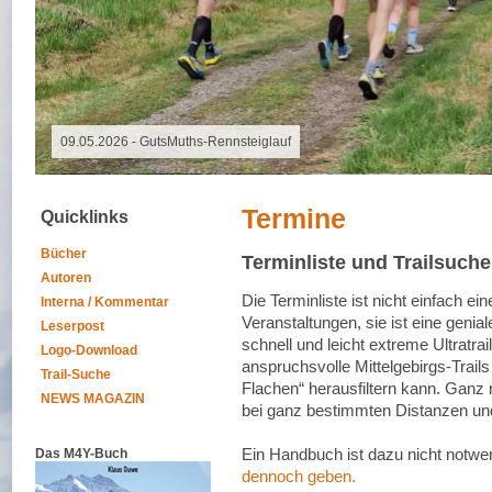
09.05.2026 - GutsMuths-Rennsteiglauf
Termine
Quicklinks
Bücher
Terminliste und Trailsuche
Autoren
Die Terminliste ist nicht einfach ei
Interna / Kommentar
Veranstaltungen, sie ist eine geni
Leserpost
schnell und leicht extreme Ultratrai
Logo-Download
anspruchsvolle Mittelgebirgs-Trail
Trail-Suche
Flachen“ herausfiltern kann. Ganz n
NEWS MAGAZIN
bei ganz bestimmten Distanzen und
Ein Handbuch ist dazu nicht notwe
Das M4Y-Buch
dennoch geben.