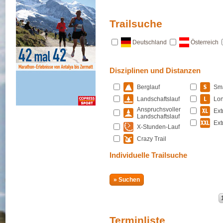
Trailsuche
Deutschland
Österreich
Disziplinen und Distanzen
Berglauf
Sma
Landschaftslauf
Lon
Anspruchsvoller
Ext
Landschaftslauf
Ext
X-Stunden-Lauf
Crazy Trail
Individuelle Trailsuche
Terminliste