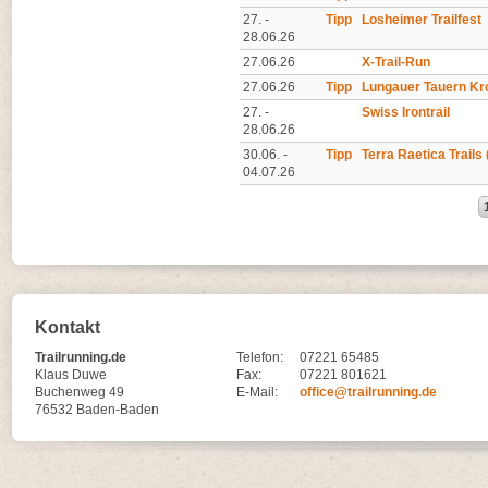
27. -
Tipp
Losheimer Trailfest
28.06.26
27.06.26
X-Trail-Run
27.06.26
Tipp
Lungauer Tauern Kr
27. -
Swiss Irontrail
28.06.26
30.06. -
Tipp
Terra Raetica Trails
04.07.26
Kontakt
Trailrunning.de
Telefon:
07221 65485
Klaus Duwe
Fax:
07221 801621
Buchenweg 49
E-Mail:
office@trailrunning.de
76532 Baden-Baden