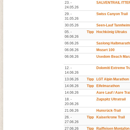
23. -
SALVENTRAIL ITTE
24.05.26
29. -
Swiss Canyon Trail
31.05.26
30.05.26
Seen-Lauf Tannheim
05. -
Tipp
Hochkönig Ultraks
06.06.26
06.06.26
Saslong Halbmarat
06.06.26
Mozart 100
06.06.26
Usedom Beach Mar
12. -
Dolomiti Extreme Tra
14.06.26
13.06.26
Tipp
LGT Alpin Marathon 
14.06.26
Tipp
Eifelmarathon
14.06.26
Aare Lauf / Aare Trai
18. -
Zugspitz Ultratrail
20.06.26
21.06.26
Hunsrück-Trail
26. -
Tipp
Kaiserkrone Trail
27.06.26
27.06.26
Tipp
Raiffeisen Montafon