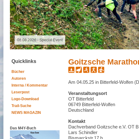
08.08.2026 - Special Event
Goitzsche Maratho
Quicklinks
Bücher
Autoren
Am 04.05.25 in Bitterfeld-Wolfen (
Interna / Kommentar
Leserpost
Veranstaltungsort
OT Bitterfeld
Logo-Download
06749 Bitterfeld-Wolfen
Trail-Suche
Deutschland
NEWS MAGAZIN
Kontakt
Dachverband Goitzsche e.V. OT Bit
Das M4Y-Buch
Lars Schindler
Bismarckstr.17 b