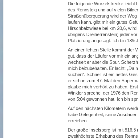
Die folgende Wurzelstrecke leicht 
des Rennsteig und auf vielen Bilde
Straßenüberquerung wird der Weg s
laufen kann, gibt mir ein gutes Gef
Hirschbalzwiese bei km 20,6, wird 
übrigens Dreiherrenstein) jeder v
Platzierung angesagt. Ich bin 189st
An einer lichten Stelle kommt der 
gut, dass der Läufer vor mir ein 
wechselt er aber die Spur. Scherzha
mich beizubehalten. Er lacht: „Da 
suchen“. Schnell ist ein nettes Ge
er schon zum 47. Mal den Supermara
glaube mich verhört zu haben. Erst
Winkler spreche, der 1976 den Renn
von 5:04 gewonnen hat. Ich bin spr
Auf den nächsten Kilometern werde
habe Gelegenheit, seine Ausdauer 
erreichen.
Der große Inselsberg ist mit 916,5
zweithöchste Erhebung des Rennst