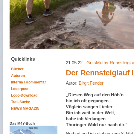
Quicklinks
21.05.22 -
GutsMuths-Rennsteigla
Bücher
Der Rennsteiglauf l
Autoren
Interna / Kommentar
Autor:
Birgit Fender
Leserpost
„Diesen Weg auf den Höh'n
Logo-Download
bin ich oft gegangen.
Trail-Suche
Vöglein sangen Lieder.
NEWS MAGAZIN
Bin ich weit in der Welt,
habe ich Verlangen
Das M4Y-Buch
Thüringer Wald nur nach dir.“
Norbert und ich stehen zum 8. Mal