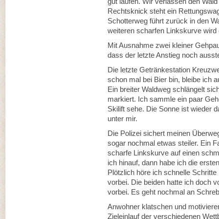
gut laufen. Wir verlassen den Wa
Rechtsknick steht ein Rettungswagen
Schotterweg führt zurück in den Wa
weiteren scharfen Linkskurve wird
Mit Ausnahme zwei kleiner Gehpaus
dass der letzte Anstieg noch ausst
Die letzte Getränkestation Kreuzweg
schon mal bei Bier bin, bleibe ich 
Ein breiter Waldweg schlängelt sich
markiert. Ich sammle ein paar Gehe
Skilift sehe. Die Sonne ist wieder d
unter mir.
Die Polizei sichert meinen Überweg
sogar nochmal etwas steiler. Ein F
scharfe Linkskurve auf einen schm
ich hinauf, dann habe ich die erst
Plötzlich höre ich schnelle Schritt
vorbei. Die beiden hatte ich doch v
vorbei. Es geht nochmal an Schreb
Anwohner klatschen und motivieren
Zieleinlauf der verschiedenen Wet