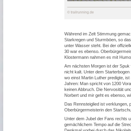
© trailrunning.de
Während im Zelt Stimmung gemacht
Starkregen und Sturmböen, so dass
unter Wasser steht. Bei der offizi
30 war es ebenso. Oberbürgermeis
Klostermann nahmen es mit Humo
Am nächsten Morgen ist der Spuk vo
nicht kalt. Unter dem Starterboge
wo einst Martin Luther predigte, is
Jahren: Man spricht von 1200 Vora
keinen Abbruch. Die Nervosität und 
Norbert und mir geht es ebenso, wir
Das Rennsteiglied ist verklungen, p
Oberbürgermeisterin den Startsch
Unter dem Jubel der Fans rechts un
gemächlichem Tempo auf die Streck
Denkmal vorbei durch das Nikolaito