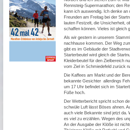
Rennsteig-Supermarathon; den Ref
kann ich auswendig. Ich denke an 
Freunden am Freitag bei der Start
lauten Festzelt, die Unsicherheit,
schaffen können. Vieles ist gleich 
Als wir gestern in unserem Stammh
nachhause kommen. Der Weg zum Ma
gibt es im Gebäude der Stadtverwa
Starterbeutel wird gleich die Star
Kleiderbeutel für den Zielbereich n
vom Ziel in Schmiedefeld zurück na
Die Kaffees am Markt und der Bere
bekannte Gesichter allerdings Fehl
um 17 Uhr befindet sich im Starterb
Füße hoch.
Der Wetterbericht spricht schon d
schwüle Luft lässt Böses ahnen. Au
auch viele Bekannte sind jetzt da. 
es viel zu erzählen. Wegen des ung
An der Ausgabe der Klöße ist nichts