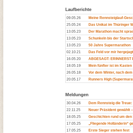
Laufberichte
09.05.26
Meine Rennsteiglauf-Gesc
25.05.24
Das Unikat im Thüringer 
13.05.23
Der Marathon macht spra
13.05.23
Schunkeln bis der Startsc
13.05.23
50 Jahre Supermarathon
02.10.21
Das Feld vor mir hergejag
16.05.20
ABGESAGT: ERINNERST D
18.05.19
Mein fünfter ist im Kasten
26.05.18
Vor dem Winter, nach dem
20.05.17
Runners High (Supermara
Meldungen
30.04.26
Dem Rennsteig die Treue
22.11.25
Neuer Präsident gewählt – 
18.05.25
Geschichten rund um den 
17.05.25
„Fliegende Holländerin“ ge
17.05.25
Erste Sieger stehen fest