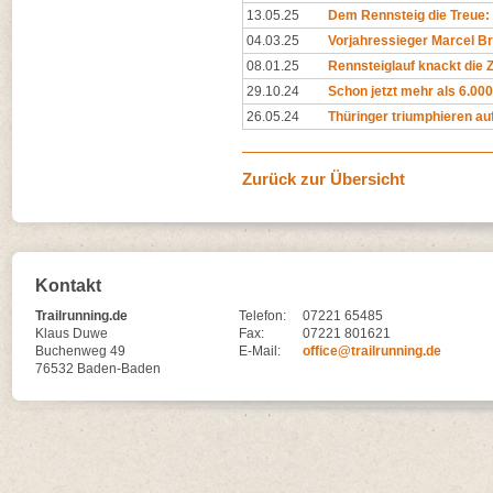
13.05.25
Dem Rennsteig die Treue: 
04.03.25
Vorjahressieger Marcel Br
08.01.25
Rennsteiglauf knackt die
29.10.24
Schon jetzt mehr als 6.00
26.05.24
Thüringer triumphieren au
Zurück zur Übersicht
Kontakt
Trailrunning.de
Telefon:
07221 65485
Klaus Duwe
Fax:
07221 801621
Buchenweg 49
E-Mail:
office@trailrunning.de
76532 Baden-Baden