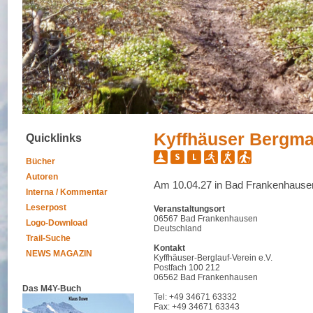
Kyffhäuser Bergma
Quicklinks
Bücher
Autoren
Am 10.04.27 in Bad Frankenhause
Interna / Kommentar
Leserpost
Veranstaltungsort
06567 Bad Frankenhausen
Logo-Download
Deutschland
Trail-Suche
Kontakt
NEWS MAGAZIN
Kyffhäuser-Berglauf-Verein e.V.
Postfach 100 212
06562 Bad Frankenhausen
Das M4Y-Buch
Tel: +49 34671 63332
Fax: +49 34671 63343