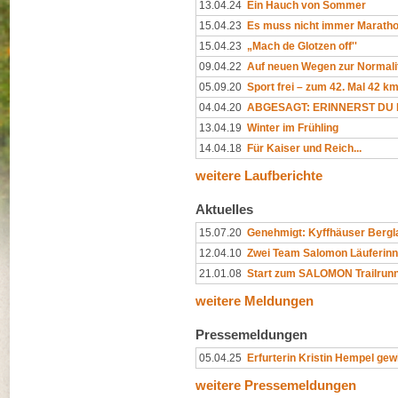
13.04.24
Ein Hauch von Sommer
15.04.23
Es muss nicht immer Maratho
15.04.23
„Mach de Glotzen off''
09.04.22
Auf neuen Wegen zur Normali
05.09.20
Sport frei – zum 42. Mal 42 k
04.04.20
ABGESAGT: ERINNERST DU D
13.04.19
Winter im Frühling
14.04.18
Für Kaiser und Reich...
weitere Laufberichte
Aktuelles
15.07.20
Genehmigt: Kyffhäuser Berglau
12.04.10
Zwei Team Salomon Läuferinn
21.01.08
Start zum SALOMON Trailrun
weitere Meldungen
Pressemeldungen
05.04.25
Erfurterin Kristin Hempel gew
weitere Pressemeldungen