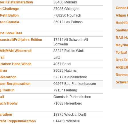
er Kristallmarathon
36460 Merkers
Gondo 
n-Challenge
37085 Göttingen
Allgäu
 Petit Ballon
F 68250 Rouffach
ran Canaria
35012 Las Palmas
Hochfüg
Saalbac
ine Snow Trail
RAG Har
anstrail/Frühjahrs-Edition
17214 Alt Schwerin Alt
Schwerin
Mayrhofe
INMAN Wintertrail
83242 Reit im Winkl
Torlauf
ail
Linz
Drei-Ta
rathon Hohe Winde
4057 Basel
ARBERL
ilrun
39025 Naturns
Rennste
n-Marathon
37217 Kleinalmerode
Schwar
user Bergmarathon
06567 Bad Frankenhausen
g Trailrun
79117 Freiburg
ail
Garmisch-Partenkirchen
uch Trophy
71083 Herrenberg
arathon
18375 Wieck a. Darß
rest Treppenmarathon
01445 Radebeul