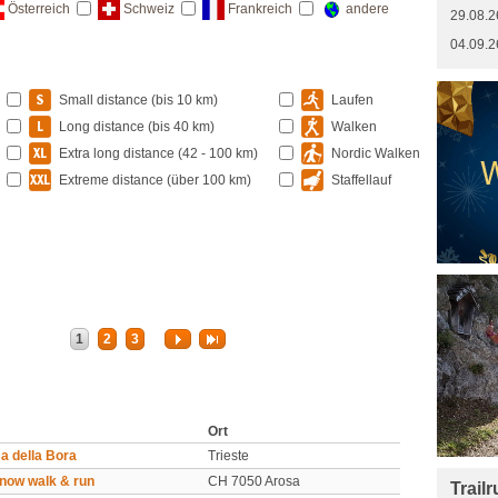
Österreich
Schweiz
Frankreich
andere
29.08.2
04.09.2
Small distance (bis 10 km)
Laufen
Long distance (bis 40 km)
Walken
Extra long distance (42 - 100 km)
Nordic Walken
Extreme distance (über 100 km)
Staffellauf
1
2
3
Ort
a della Bora
Trieste
now walk & run
CH 7050 Arosa
Trail