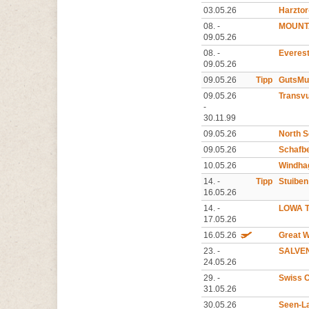
03.05.26
Harztor
08. -
MOUNT
09.05.26
08. -
Everest
09.05.26
09.05.26
Tipp
GutsMu
09.05.26
Transvu
-
30.11.99
09.05.26
North S
09.05.26
Schafbe
10.05.26
Windha
14. -
Tipp
Stuiben
16.05.26
14. -
LOWA Tr
17.05.26
16.05.26
Great W
23. -
SALVEN
24.05.26
29. -
Swiss C
31.05.26
30.05.26
Seen-La