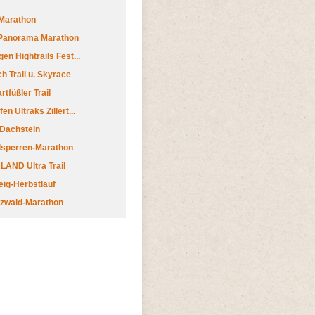
Marathon
 Panorama Marathon
en Hightrails Fest...
h Trail u. Skyrace
tfüßler Trail
n Ultraks Zillert...
 Dachstein
lsperren-Marathon
AND Ultra Trail
ig-Herbstlauf
zwald-Marathon