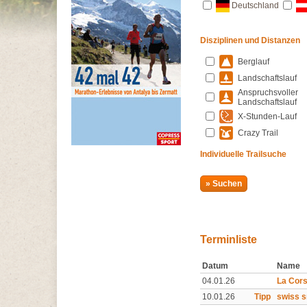
Deutschland
Disziplinen und Distanzen
Berglauf
Landschaftslauf
Anspruchsvoller
Landschaftslauf
X-Stunden-Lauf
Crazy Trail
Individuelle Trailsuche
Terminliste
Datum
Name
04.01.26
La Cors
10.01.26
Tipp
swiss s