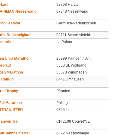
-Lauf
99768 Harztor
AINMAN Nesselwang
87848 Nesselwang
ing Festival
Garmisch-Partenkirchen
ths-Rennsteiglauf
98711 Schmiedefeld
lcania
La Palma
ea Ultra Marathon
25999 Kampen / Sylt
rglauf
5360 St. Wolfgang
gen Marathon
53578 Windhagen
 Trailrun
6441 Umhausen
ail Trophy
Pfronten
all Marathon
Peking
TRAIL ITTER
6305 Itter
anyon Trail
CH 2108 Couvet/NE
uf Tannheimertal
6672 Nesselwängle