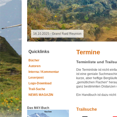
16.10.2025 - Grand Raid Reunion
Termine
Quicklinks
Bücher
Terminliste und Trails
Autoren
Die Terminliste ist nicht ein
Interna / Kommentar
ist eine geniale Suchmaschine
Leserpost
kurze, aber heftige Bergläuf
„gemütlichen Flachen“ heraus
Logo-Download
ganz bestimmten Distanzen u
Trail-Suche
NEWS MAGAZIN
Ein Handbuch ist dazu nicht
Das M4Y-Buch
Trailsuche