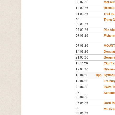
08.02.26
Merkers
14.02.26
Brocke
01.03.26
Trail du
04. -
Trans G
08.03.26
07.03.26
Pitz Alp
07.03.26
Fisherm
07.03.26
MOUNTA
14.03.26
Donautr
21.03.26
Bergma
11.04.26
Ötzi Tra
12.04.26
Bilstei
18.04.26
Tipp
Kyffhä
18.04.26
Freibur
25.04.26
GaPa Tr
25. -
Schönb
26.04.26
26.04.26
Darß-M
02. -
Mt. Eve
03.05.26