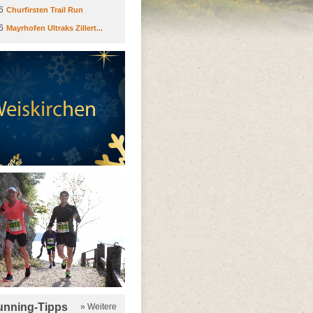
6
Churfirsten Trail Run
6
Mayrhofen Ultraks Zillert...
running-Tipps
» Weitere