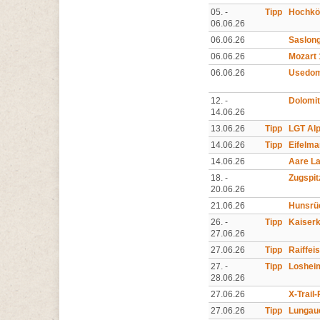
05. -
Tipp
Hochkön
06.06.26
06.06.26
Saslon
06.06.26
Mozart
06.06.26
Usedom
12. -
Dolomit
14.06.26
13.06.26
Tipp
LGT Alp
14.06.26
Tipp
Eifelma
14.06.26
Aare Lau
18. -
Zugspitz
20.06.26
21.06.26
Hunsrüc
26. -
Tipp
Kaiserk
27.06.26
27.06.26
Tipp
Raiffei
27. -
Tipp
Losheim
28.06.26
27.06.26
X-Trail
27.06.26
Tipp
Lungaue