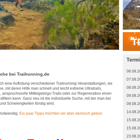
Term
06.08.2
uche bei Trailrunning.de
07.08.2
fach eine Auflistung verschiedener Trailrunning-Veranstaltungen, sie
08.08.2
, mit deren Hilfe man schnell und leicht extreme Ultratrails,
e, anspruchsvolle Mittelgebirgs-Trails oder zur Regeneration einen
09.08.2
filtern kann. Ganz neu ist die individuelle Suche, mit der man bei
nd Schwierigkeiten fündig wird.
09.08.2
14.08.2
 notwendig.
Ein paar Tipps möchten wir aber dennoch geben.
15.08.2
15.08.2
23.08.2