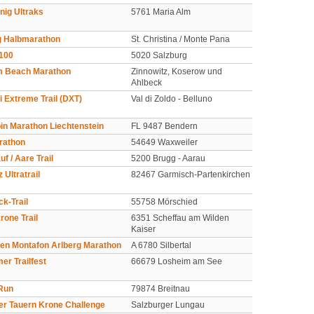
ig Ultraks
5761 Maria Alm
g Halbmarathon
St. Christina / Monte Pana
 100
5020 Salzburg
 Beach Marathon
Zinnowitz, Koserow und
Ahlbeck
i Extreme Trail (DXT)
Val di Zoldo - Belluno
in Marathon Liechtenstein
FL 9487 Bendern
rathon
54649 Waxweiler
f / Aare Trail
5200 Brugg - Aarau
 Ultratrail
82467 Garmisch-Partenkirchen
k-Trail
55758 Mörschied
rone Trail
6351 Scheffau am Wilden
Kaiser
sen Montafon Arlberg Marathon
A 6780 Silbertal
er Trailfest
66679 Losheim am See
-Run
79874 Breitnau
r Tauern Krone Challenge
Salzburger Lungau