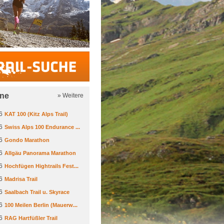
Trail-Suche
ine
» Weitere
6
KAT 100 (Kitz Alps Trail)
6
Swiss Alps 100 Endurance ...
6
Gondo Marathon
6
Allgäu Panorama Marathon
6
Hochfügen Hightrails Fest...
6
Madrisa Trail
6
Saalbach Trail u. Skyrace
6
100 Meilen Berlin (Mauerw...
6
RAG Hartfüßler Trail