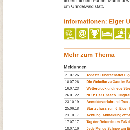
finden mit dem Partner Mammut w
um Grindelwald statt.
Informationen: Eiger Ul
Mehr zum Thema
Meldungen
21.07.26
Todesfall überschattet Eige
10.07.26
Die Weltelite zu Gast im Be
16.07.23
Wetterglück und neue Str
26.01.22
NEU: Der Unesco Jungfrau-
23.10.19
Anmeldeverfahren öffnet -
25.06.18
Startschuss zum 6. Eiger U
23.10.17
Achtung: Anmeldung öffne
17.07.17
Tag der Rekorde am Fuß d
18.07.16
Jede Menge Schnee am Eige