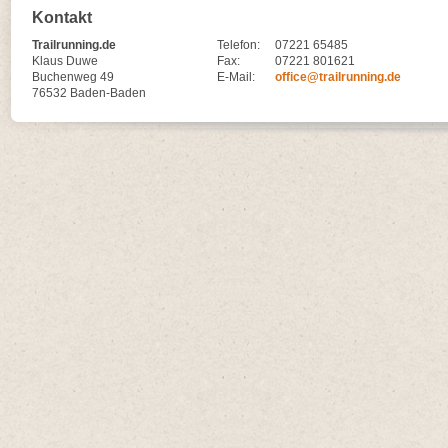
Kontakt
Trailrunning.de
Telefon:
07221 65485
Klaus Duwe
Fax:
07221 801621
Buchenweg 49
E-Mail:
office@trailrunning.de
76532 Baden-Baden