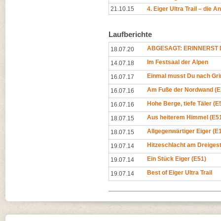
21.10.15
4. Eiger Ultra Trail – die 
Laufberichte
ABGESAGT: ERINNERST D
18.07.20
Im Festsaal der Alpen
14.07.18
Einmal musst Du nach Gri
16.07.17
Am Fuße der Nordwand (E
16.07.16
Hohe Berge, tiefe Täler (E
16.07.16
Aus heiterem Himmel (E5
18.07.15
Allgegenwärtiger Eiger (E
18.07.15
Hitzeschlacht am Dreigest
19.07.14
Ein Stück Eiger (E51)
19.07.14
Best of Eiger Ultra Trail
19.07.14