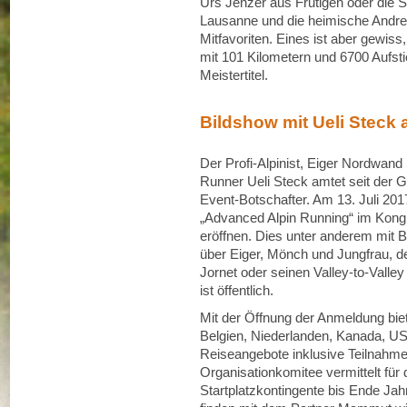
Urs Jenzer aus Frutigen oder die
Lausanne und die heimische Andre
Mitfavoriten. Eines ist aber gewiss,
mit 101 Kilometern und 6700 Aufs
Meistertitel.
Bildshow mit Ueli Steck 
Der Profi-Alpinist, Eiger Nordwand 
Runner Ueli Steck amtet seit der G
Event-Botschafter. Am 13. Juli 201
„Advanced Alpin Running“ im Kongre
eröffnen. Dies unter anderem mit 
über Eiger, Mönch und Jungfrau, d
Jornet oder seinen Valley-to-Vall
ist öffentlich.
Mit der Öffnung der Anmeldung biet
Belgien, Niederlanden, Kanada, U
Reiseangebote inklusive Teilnahme 
Organisationkomitee vermittelt für 
Startplatzkontingente bis Ende Ja