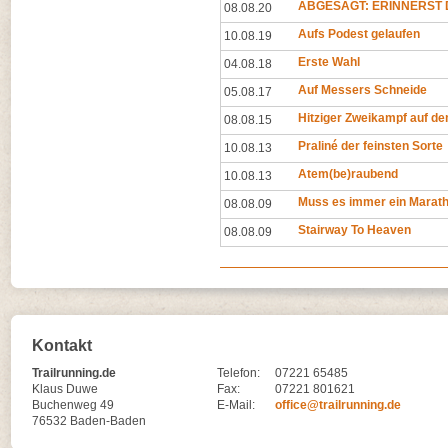
ABGESAGT: ERINNERST D
08.08.20
Aufs Podest gelaufen
10.08.19
Erste Wahl
04.08.18
Auf Messers Schneide
05.08.17
Hitziger Zweikampf auf d
08.08.15
Praliné der feinsten Sorte
10.08.13
Atem(be)raubend
10.08.13
Muss es immer ein Marath
08.08.09
Stairway To Heaven
08.08.09
Kontakt
Trailrunning.de
Telefon:
07221 65485
Klaus Duwe
Fax:
07221 801621
Buchenweg 49
E-Mail:
office@trailrunning.de
76532 Baden-Baden