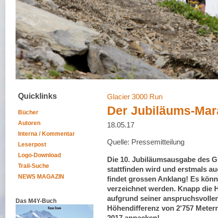
Quicklinks
Glacier 3000 Run
Der Jubiläums-Mara
Bücher
Autoren
18.05.17
Interna / Kommentar
Quelle: Pressemitteilung
Leserpost
Logo-Download
Die 10. Jubiläumsausgabe des Gl
Trail-Suche
stattfinden wird und erstmals au
NEWS MAGAZIN
findet grossen Anklang! Es könn
verzeichnet werden. Knapp die H
aufgrund seiner anspruchsvolle
Das M4Y-Buch
Höhendifferenz von 2'757 Meter
2017 anpacken!