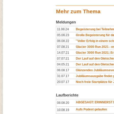
Mehr zum Thema
Meldungen
11.08.24
Begeisterung bei Teilnehm
05.08.23
Große Begeisterung für de
06.08.22
''Voller Erfolg in einem sc
07.08.21
Glacier 3000 Run 2021 - er
14.07.21
Glacier 3000 Run 2021: Er 
07.07.21
Der Lauf auf den Gletscher
04.05.21
Der Lauf auf den Gletscher
06.08.17
Glänzendes Jubiläumseve
31.07.17
Jubiläumsausgabe findet 
20.07.17
Noch freie Startplätze für
Laufberichte
ABGESAGT: ERINNERST D
08.08.20
Aufs Podest gelaufen
10.08.19