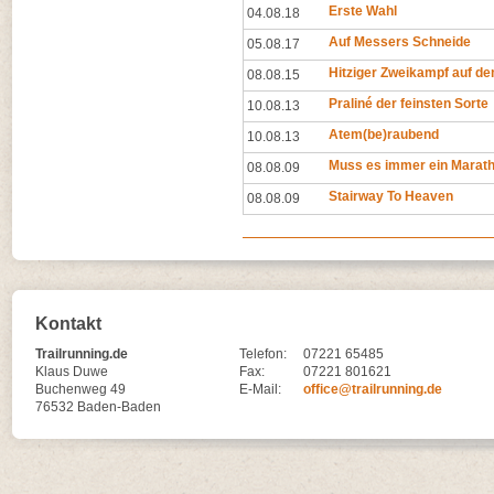
Erste Wahl
04.08.18
Auf Messers Schneide
05.08.17
Hitziger Zweikampf auf d
08.08.15
Praliné der feinsten Sorte
10.08.13
Atem(be)raubend
10.08.13
Muss es immer ein Marath
08.08.09
Stairway To Heaven
08.08.09
Kontakt
Trailrunning.de
Telefon:
07221 65485
Klaus Duwe
Fax:
07221 801621
Buchenweg 49
E-Mail:
office@trailrunning.de
76532 Baden-Baden