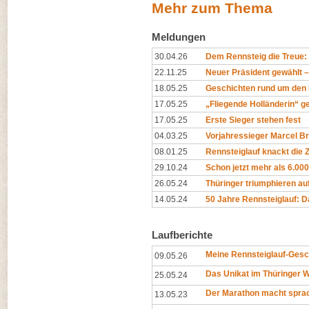
Mehr zum Thema
Meldungen
30.04.26
Dem Rennsteig die Treue
22.11.25
Neuer Präsident gewählt – 
18.05.25
Geschichten rund um den 
17.05.25
„Fliegende Holländerin“ ge
17.05.25
Erste Sieger stehen fest
04.03.25
Vorjahressieger Marcel Br
08.01.25
Rennsteiglauf knackt die
29.10.24
Schon jetzt mehr als 6.00
26.05.24
Thüringer triumphieren au
14.05.24
50 Jahre Rennsteiglauf: 
Laufberichte
Meine Rennsteiglauf-Gesc
09.05.26
Das Unikat im Thüringer 
25.05.24
Der Marathon macht spra
13.05.23