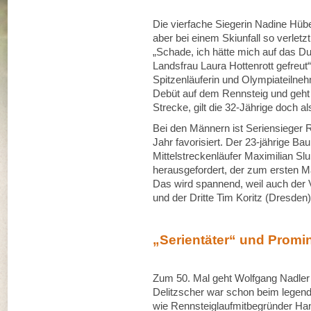
Die vierfache Siegerin Nadine Hübel
aber bei einem Skiunfall so verletzt
„Schade, ich hätte mich auf das Due
Landsfrau Laura Hottenrott gefreut
Spitzenläuferin und Olympiateilne
Debüt auf dem Rennsteig und geht d
Strecke, gilt die 32-Jährige doch a
Bei den Männern ist Seriensieger 
Jahr favorisiert. Der 23-jährige B
Mittelstreckenläufer Maximilian Sl
herausgefordert, der zum ersten Ma
Das wird spannend, weil auch der V
und der Dritte Tim Koritz (Dresde
„Serientäter“ und Promi
Zum 50. Mal geht Wolfgang Nadler
Delitzscher war schon beim legen
wie Rennsteiglaufmitbegründer Ha