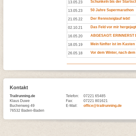
Schunkeln bis der Startsc
13.05.23
50 Jahre Supermarathon
13.05.23
Der Rennsteiglauf lebt!
21.05.22
Das Feld vor mir hergejag
02.10.21
ABGESAGT: ERINNERST D
16.05.20
Mein fünfter ist im Kasten
18.05.19
Vor dem Winter, nach dem
26.05.18
Kontakt
Trailrunning.de
Telefon:
07221 65485
Klaus Duwe
Fax:
07221 801621
Buchenweg 49
E-Mail:
office@trailrunning.de
76532 Baden-Baden