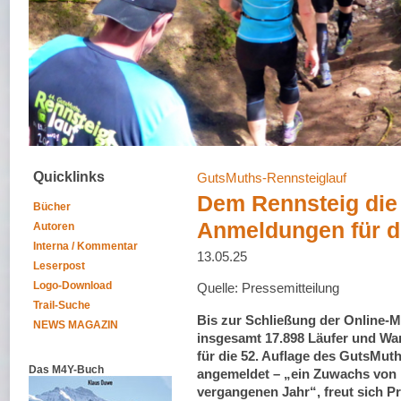
Quicklinks
GutsMuths-Rennsteiglauf
Dem Rennsteig die 
Bücher
Anmeldungen für d
Autoren
Interna / Kommentar
13.05.25
Leserpost
Logo-Download
Quelle: Pressemitteilung
Trail-Suche
Bis zur Schließung der Online-
NEWS MAGAZIN
insgesamt 17.898 Läufer und Wa
für die 52. Auflage des GutsMut
Das M4Y-Buch
angemeldet – „ein Zuwachs von 
vergangenen Jahr“, freut sich P