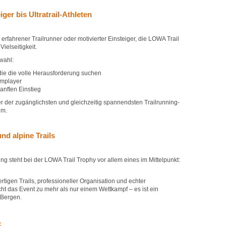
iger bis Ultratrail-Athleten
, erfahrener Trailrunner oder motivierter Einsteiger, die LOWA Trail
ielseitigkeit.
wahl:
die die volle Herausforderung suchen
amplayer
anften Einstieg
r der zugänglichsten und gleichzeitig spannendsten Trailrunning-
um.
nd alpine Trails
ng steht bei der LOWA Trail Trophy vor allem eines im Mittelpunkt:
igen Trails, professioneller Organisation und echter
t das Event zu mehr als nur einem Wettkampf – es ist ein
 Bergen.
k