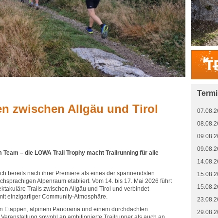
Term
n zwischen Allgäu und Tirol
07.08.2
08.08.2
09.08.2
09.08.2
m Team – die LOWA Trail Trophy macht Trailrunning für alle
14.08.2
ich bereits nach ihrer Premiere als eines der spannendsten
15.08.2
chsprachigen Alpenraum etabliert. Vom 14. bis 17. Mai 2026 führt
15.08.2
takuläre Trails zwischen Allgäu und Tirol und verbindet
mit einzigartiger Community-Atmosphäre.
23.08.2
en Etappen, alpinem Panorama und einem durchdachten
29.08.2
e Veranstaltung sowohl an ambitionierte Trailrunner als auch an