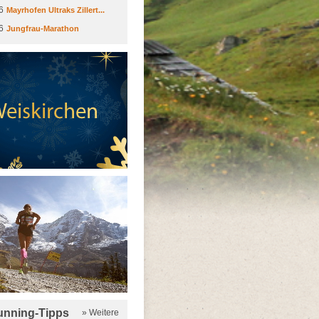
6
Mayrhofen Ultraks Zillert...
6
Jungfrau-Marathon
running-Tipps
» Weitere