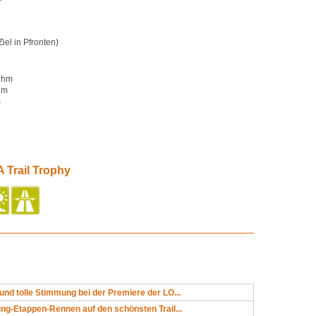
Ziel in Pfronten)
 hm
hm
m
 Trail Trophy
und tolle Stimmung bei der Premiere der LO...
ing-Etappen-Rennen auf den schönsten Trail...