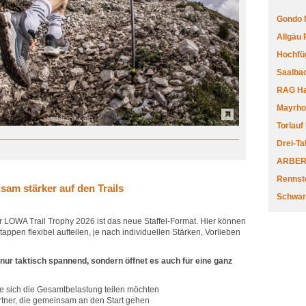
Gondo 
Allgäu
Hochfüg
Saalbac
RAG Har
Mayrhofe
Torlauf
Drei-Ta
ARBERL
Rennste
sam stärker auf den Trails
Schwar
r LOWA Trail Trophy 2026 ist das neue Staffel-Format. Hier können
appen flexibel aufteilen, je nach individuellen Stärken, Vorlieben
nur taktisch spannend, sondern öffnet es auch für eine ganz
e sich die Gesamtbelastung teilen möchten
ner, die gemeinsam an den Start gehen