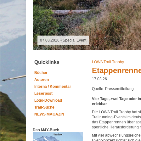
07.08.2026 -
Quicklinks
LOWA Trail Trophy
Etappenrenne
Bücher
17.03.26
Autoren
Interna / Kommentar
Quelle: Pressemitteilung
Leserpost
Vier Tage, zwei Tage oder i
Logo-Download
erlebbar
Trail-Suche
Die LOWA Trail Trophy hat s
NEWS MAGAZIN
Trailrunning-Events im deuts
das Etappenrennen über spek
sportliche Herausforderung 
Das M4Y-Buch
Mit vier abwechslungsreich
Eventkonzept richtet sich di