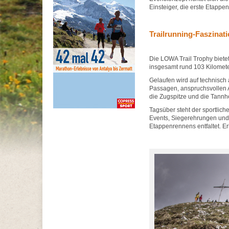
Einsteiger, die erste Etapp
Trailrunning-Faszinat
Die LOWA Trail Trophy biete
insgesamt rund 103 Kilomet
Gelaufen wird auf technisch
Passagen, anspruchsvollen A
die Zugspitze und die Tann
Tagsüber steht der sportli
Events, Siegerehrungen und
Etappenrennens entfaltet. E