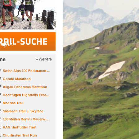
Trail-Suche
ine
» Weitere
6
Swiss Alps 100 Endurance ...
6
Gondo Marathon
6
Allgäu Panorama Marathon
6
Hochfügen Hightrails Fest...
6
Madrisa Trail
6
Saalbach Trail u. Skyrace
6
100 Meilen Berlin (Mauerw...
6
RAG Hartfüßler Trail
6
Churfirsten Trail Run