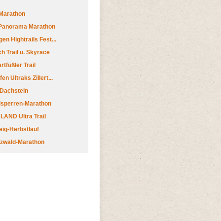
Marathon
 Panorama Marathon
en Hightrails Fest...
h Trail u. Skyrace
tfüßler Trail
n Ultraks Zillert...
 Dachstein
lsperren-Marathon
AND Ultra Trail
ig-Herbstlauf
zwald-Marathon