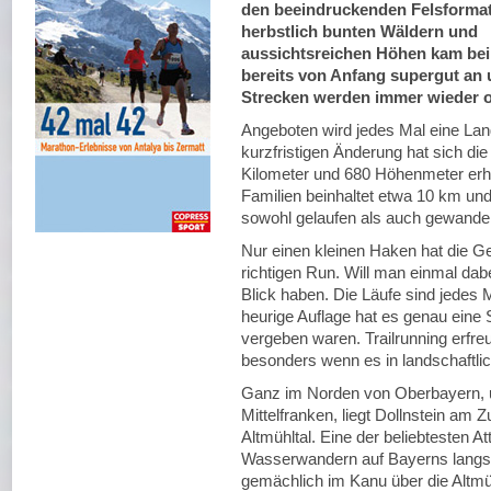
den beeindruckenden Felsformat
herbstlich bunten Wäldern und
aussichtsreichen Höhen kam bei
bereits von Anfang supergut an 
Strecken werden immer wieder o
Angeboten wird jedes Mal eine Lan
kurzfristigen Änderung hat sich di
Kilometer und 680 Höhenmeter erhö
Familien beinhaltet etwa 10 km u
sowohl gelaufen als auch gewande
Nur einen kleinen Haken hat die Ge
richtigen Run. Will man einmal dab
Blick haben. Die Läufe sind jedes 
heurige Auflage hat es genau eine S
vergeben waren. Trailrunning erfreu
besonders wenn es in landschaftli
Ganz im Norden von Oberbayern, 
Mittelfranken, liegt Dollnstein am
Altmühltal. Eine der beliebtesten A
Wasserwandern auf Bayerns langs
gemächlich im Kanu über die Altmü