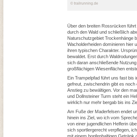
© trailrunning.de
Über den breiten Rossrücken führt 
durch den Wald und schließlich abw
Naturschutzgebiet Trockenhänge b
Wacholderheiden dominieren hier un
ihren typischen Charakter. Ursprü
bewaldet. Erst durch Waldrodunge
sich daran anschließende Nutzung
großflächigen Wiesenflächen entst
Ein Trampelpfad führt uns fast bis i
gefreut, zwischendrin gibt es noch
Anstieg zu bewältigen. Vor den ma
und Dollnsteiner Turm steht ein Hel
wirklich nur mehr bergab bis ins Zie
Am Fuße der Maderfelsen endet unse
hinein ins Ziel, wo ich vom Sprech
von einer jugendlichen Helferin ü
sich sportlergerecht verpflegen, ic
mit einem hopfenhaltigen Getränk d