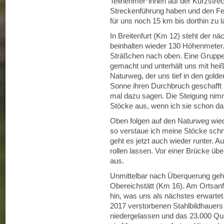
Teilnehmer*innen auf der Kurzstrec
Streckenführung haben und den Fe
für uns noch 15 km bis dorthin zu l
In Breitenfurt (Km 12) steht der nä
beinhalten wieder 130 Höhenmeter. 
Sträßchen nach oben. Eine Gruppe
gemacht und unterhält uns mit heiß
Naturweg, der uns tief in den golde
Sonne ihren Durchbruch geschafft 
mal dazu sagen. Die Steigung nim
Stöcke aus, wenn ich sie schon da
Oben folgen auf den Naturweg wiede
so verstaue ich meine Stöcke schne
geht es jetzt auch wieder runter. 
rollen lassen. Vor einer Brücke üb
aus.
Unmittelbar nach Überquerung geht
Obereichstätt (Km 16). Am Ortsanfa
hin, was uns als nächstes erwarte
2017 verstorbenen Stahlbildhauers 
niedergelassen und das 23.000 Qu