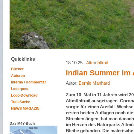
Quicklinks
18.10.25 -
Altmühltrail
Bücher
Indian Summer im 
Autoren
Interna / Kommentar
Autor:
Bernie Manhard
Leserpost
Zum 10. Mal in 11 Jahren wird 20
Logo-Download
Altmühltrail ausgetragen. Coron
Trail-Suche
sorgte für einen Ausfall. Wechse
NEWS MAGAZIN
ersten beiden Auflagen noch die
Streckenlängen, hat man danach 
Das M4Y-Buch
im Herzen des Naturparks Altmühl
Bleibe gefunden. Die malerisch