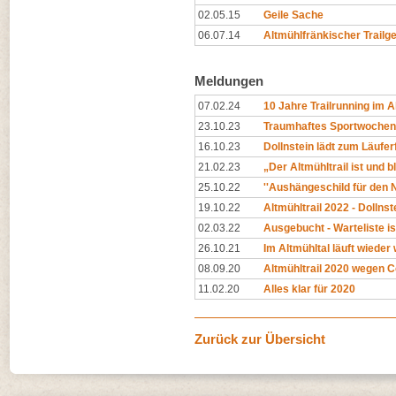
02.05.15
Geile Sache
06.07.14
Altmühlfränkischer Trailg
Meldungen
07.02.24
10 Jahre Trailrunning im A
23.10.23
Traumhaftes Sportwochene
16.10.23
Dollnstein lädt zum Läufer
21.02.23
„Der Altmühltrail ist und bl
25.10.22
''Aushängeschild für den N
19.10.22
Altmühltrail 2022 - Dollnste
02.03.22
Ausgebucht - Warteliste is
26.10.21
Im Altmühltal läuft wieder
08.09.20
Altmühltrail 2020 wegen C
11.02.20
Alles klar für 2020
Zurück zur Übersicht