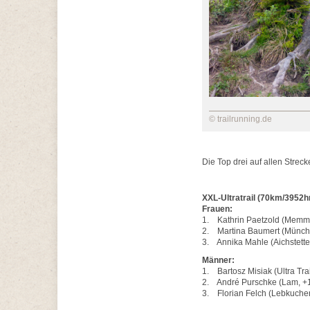
© trailrunning.de
Die Top drei auf allen St
XXL-Ultratrail (70km/3952
Frauen:
1. Kathrin Paetzold (Memmi
2. Martina Baumert (Münch
3. Annika Mahle (Aichstette
Männer:
1. Bartosz Misiak (Ultra Tra
2. André Purschke (Lam, +1
3. Florian Felch (Lebkuchen 