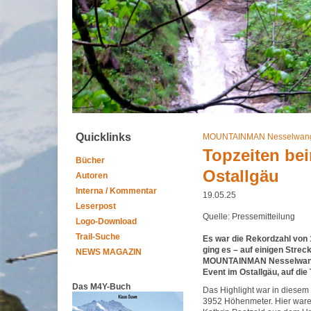
Quicklinks
MOUNTAINMAN Nesselwan
Topzeiten bei
Bücher
Ostallgäu
Autoren
Interna / Kommentar
19.05.25
Leserpost
Quelle: Pressemitteilung
Logo-Download
Trail-Suche
Es war die Rekordzahl von 
ging es – auf einigen Str
NEWS MAGAZIN
MOUNTAINMAN Nesselwang p
Event im Ostallgäu, auf die 
Das M4Y-Buch
Das Highlight war in diesem 
3952 Höhenmeter. Hier waren d