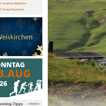
6
Jungfrau-Marathon
6
Torlauf Dachstein
running-Tipps
» Weitere