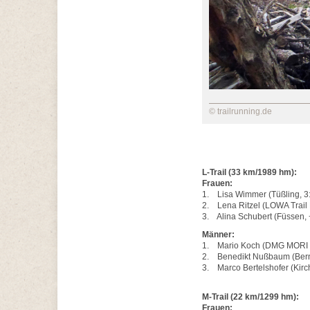
© trailrunning.de
L-Trail (33 km/1989 hm):
Frauen:
1. Lisa Wimmer (Tüßling, 3
2. Lena Ritzel (LOWA Trail 
3. Alina Schubert (Füssen, 
Männer:
1. Mario Koch (DMG MORI P
2. Benedikt Nußbaum (Berns
3. Marco Bertelshofer (Kirc
M-Trail (22 km/1299 hm):
Frauen: