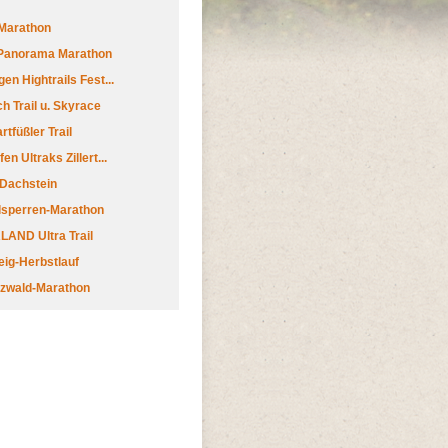
Marathon
 Panorama Marathon
en Hightrails Fest...
h Trail u. Skyrace
tfüßler Trail
n Ultraks Zillert...
 Dachstein
lsperren-Marathon
AND Ultra Trail
ig-Herbstlauf
zwald-Marathon