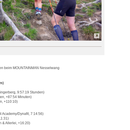
recken beim MOUNTAINMAN Nesselwang
hm)
ngerberg, 9:57:19 Stunden)
en, +87:54 Minuten)
n, +110:10)
il Academy/Dynafit, 7:14:56)
1:31)
& Allerlei, +16:20)