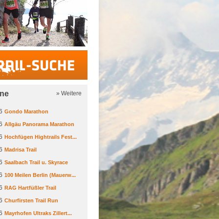
Trail-Suche
ine
» Weitere
6
Gondo Marathon
6
Allgäu Panorama Marathon
6
Hochfügen Hightrails Fest...
6
Madrisa Trail
6
Saalbach Trail u. Skyrace
6
100 Meilen Berlin (Mauerw...
6
RAG Hartfüßler Trail
6
Churfirsten Trail Run
6
Mayrhofen Ultraks Zillert...