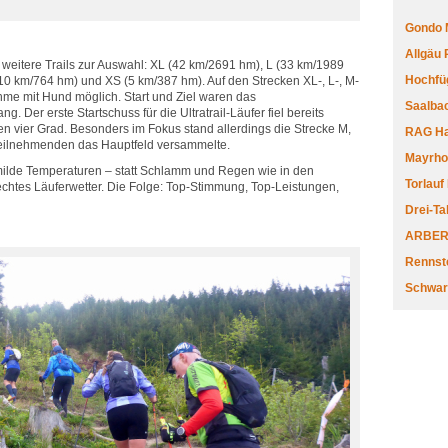
Gondo 
Allgäu
 weitere Trails zur Auswahl: XL (42 km/2691 hm), L (33 km/1989
Hochfüg
10 km/764 hm) und XS (5 km/387 hm). Auf den Strecken XL-, L-, M-
hme mit Hund möglich. Start und Ziel waren das
Saalbac
 Der erste Startschuss für die Ultratrail-Läufer fiel bereits
n vier Grad. Besonders im Fokus stand allerdings die Strecke M,
RAG Har
Teilnehmenden das Hauptfeld versammelte.
Mayrhofe
milde Temperaturen – statt Schlamm und Regen wie in den
Torlauf
echtes Läuferwetter. Die Folge: Top-Stimmung, Top-Leistungen,
Drei-Ta
ARBERL
Rennste
Schwar