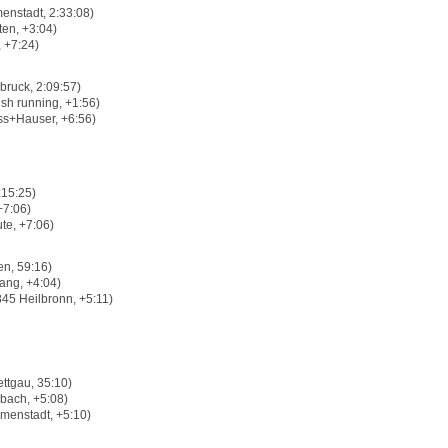
nstadt, 2:33:08)
en, +3:04)
 +7:24)
bruck, 2:09:57)
h running, +1:56)
ss+Hauser, +6:56)
:15:25)
+7:06)
te, +7:06)
n, 59:16)
ang, +4:04)
45 Heilbronn, +5:11)
ttgau, 35:10)
ach, +5:08)
enstadt, +5:10)