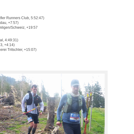
ler Runners Club, 5:52:47)
dau, +7:57)
mligen/Schweiz, +19:57
l, 4:49:31)
3, +4:14)
rei Tritschler, +15:07)