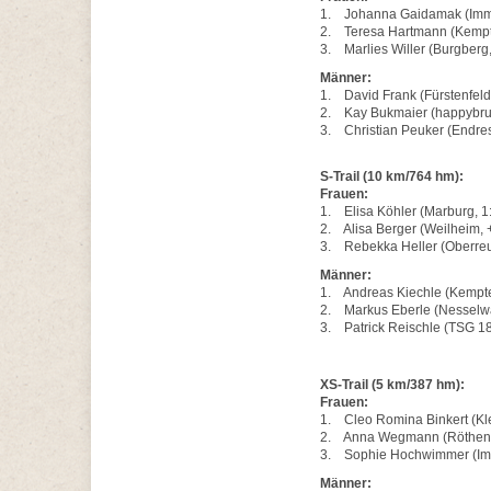
1. Johanna Gaidamak (Imme
2. Teresa Hartmann (Kempt
3. Marlies Willer (Burgberg,
Männer:
1. David Frank (Fürstenfeld
2. Kay Bukmaier (happybrus
3. Christian Peuker (Endre
S-Trail (10 km/764 hm):
Frauen:
1. Elisa Köhler (Marburg, 1
2. Alisa Berger (Weilheim, 
3. Rebekka Heller (Oberreu
Männer:
1. Andreas Kiechle (Kempte
2. Markus Eberle (Nesselw
3. Patrick Reischle (TSG 18
XS-Trail (5 km/387 hm):
Frauen:
1. Cleo Romina Binkert (Kle
2. Anna Wegmann (Röthenb
3. Sophie Hochwimmer (Imm
Männer: