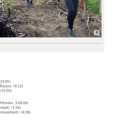
:24:05)
Racers, +8:12)
+23:50)
fronten, 3:09:49)
tadt, +1:34)
hrüsselbach, +8:39)