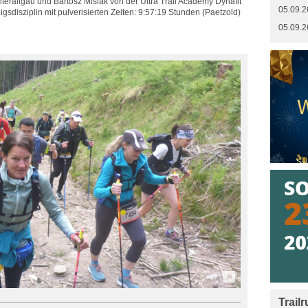
erallgäu und Bartosz Misiak von der Ultra Trail Academy Dynafit
05.09.2
igsdisziplin mit pulverisierten Zeiten: 9:57:19 Stunden (Paetzold)
05.09.2
Trail