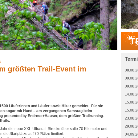
Term
g
m größten Trail-Event im
08.08.2
09.08.2
09.08.2
14.08.2
15.08.2
1500 Läuferinnen und Läufer sowie Hiker gemeldet. Für sie
15.08.2
ecken sogar mit Hund – am vergangenen Samstag beim
resented by Endress+Hauser, dem größten Trailrunning-
23.08.2
Trails.
29.08.2
Jahr die neue XXL-Ultratrail-Strecke über satte 70 Kilometer und
ie Startplätze auf 70 Plätze limitiert.
04.09.2