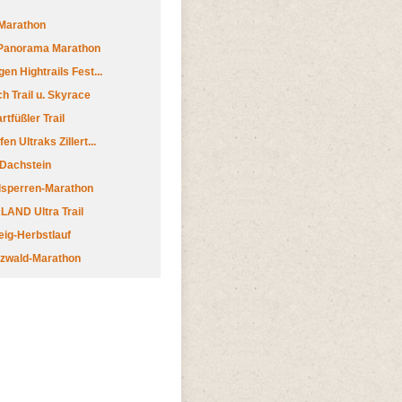
Marathon
 Panorama Marathon
en Hightrails Fest...
h Trail u. Skyrace
tfüßler Trail
n Ultraks Zillert...
 Dachstein
lsperren-Marathon
AND Ultra Trail
ig-Herbstlauf
zwald-Marathon