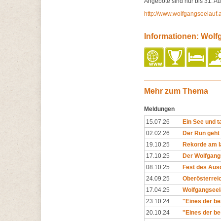
Angebote sind nur bis 31. Au
http://www.wolfgangseelauf.
Informationen: Wolf
Mehr zum Thema
Meldungen
15.07.26
Ein See und 
02.02.26
Der Run geht
19.10.25
Rekorde am l
17.10.25
Der Wolfgang
08.10.25
Fest des Aus
24.09.25
Oberösterreic
17.04.25
Wolfgangseela
23.10.24
''Eines der be
20.10.24
''Eines der be