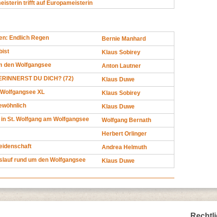
isterin trifft auf Europameisterin
en: Endlich Regen
Bernie Manhard
bist
Klaus Sobirey
um den Wolfgangsee
Anton Lautner
RINNERST DU DICH? (72)
Klaus Duwe
 Wolfgangsee XL
Klaus Sobirey
ewöhnlich
Klaus Duwe
 in St. Wolfgang am Wolfgangsee
Wolfgang Bernath
Herbert Orlinger
eidenschaft
Andrea Helmuth
slauf rund um den Wolfgangsee
Klaus Duwe
Rechtl