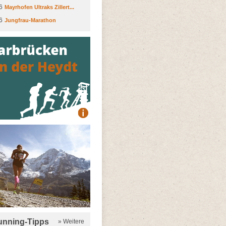
6
Mayrhofen Ultraks Zillert...
6
Jungfrau-Marathon
running-Tipps
» Weitere