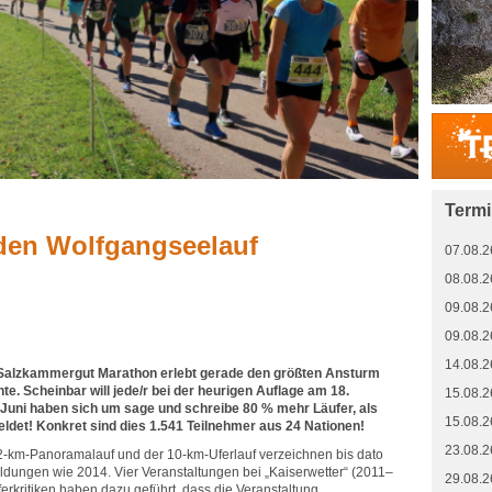
Term
den Wolfgangseelauf
07.08.2
08.08.2
09.08.2
09.08.2
14.08.2
– Salzkammergut Marathon erlebt gerade den größten Ansturm
te. Scheinbar will jede/r bei der heurigen Auflage am 18.
15.08.2
. Juni haben sich um sage und schreibe 80 % mehr Läufer, als
15.08.2
det! Konkret sind dies 1.541 Teilnehmer aus 24 Nationen!
23.08.2
‐km‐Panoramalauf und der 10‐km‐Uferlauf verzeichnen bis dato
eldungen wie 2014. Vier Veranstaltungen bei „Kaiserwetter“ (2011–
29.08.2
ferkritiken haben dazu geführt, dass die Veranstaltung