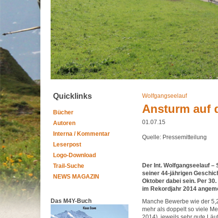
Quicklinks
Wolfgangseelauf
Ansturm auf 
Bücher
01.07.15
Autoren
Interna / Kommentar
Quelle: Pressemitteilung
Leserpost
Logo-Download
Der Int. Wolfgangseelauf 
Trail-Suche
seiner 44‐jährigen Geschich
NEWS MAGAZIN
Oktober dabei sein. Per 30
im Rekordjahr 2014 angemel
Das M4Y-Buch
Manche Bewerbe wie der 5,2
mehr als doppelt so viele M
2014), jeweils sehr gute Läu