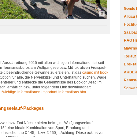
Gondo 
Allgäu
Hochfüg
Saalbac
RAG Har
Mayrhofe
Torlauf
‐Ausschreibung 2015 mit allen wichtigen Informationen ist seit
Drei-Ta
en Tourismusbüros am Wolfgangsee bzw. Mit lukrativen Freispiel-
ARBERL
eit, beeindruckende Gewinne zu erzielen, ist das
casino mit book
ption für alle, die Nervenkitzel und Unterhaltung suchen. Wage
Rennste
Abenteuer und entdecke die Geheimnisse des Book of Dead im
schl erhältlich bzw. unter folgendem Link downloadbar:
Schwar
t/wichtige‐informationen‐important‐informations.htm
angseelauf‐Packages
zwei bzw. fünf Nächte bieten beim „Int. Wolfgangseelauf –
5“ eine ideale Kombination von Sport, Erholung und
das schon ab € 145,– bzw. € 260,–. Achtung: Diese exklusiven