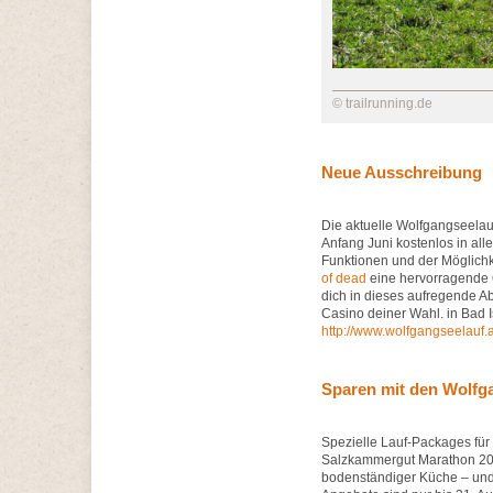
© trailrunning.de
Neue Ausschreibung
Die aktuelle Wolfgangseelauf
Anfang Juni kostenlos in all
Funktionen und der Möglichk
of dead
eine hervorragende O
dich in dieses aufregende 
Casino deiner Wahl. in Bad I
http://www.wolfgangseelauf.a
Sparen mit den Wolfg
Spezielle Lauf‐Packages für 
Salzkammergut Marathon 201
bodenständiger Küche – und 