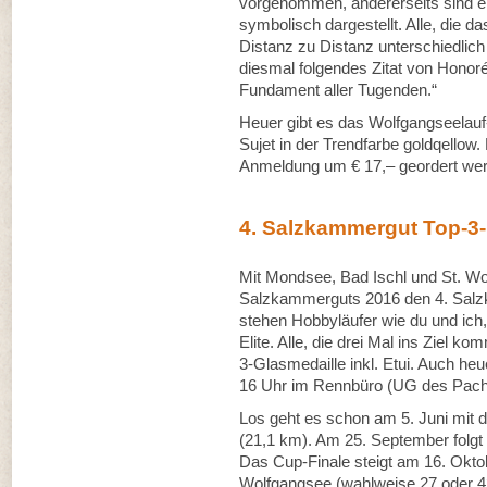
vorgenommen, andererseits sind e
symbolisch dargestellt. Alle, die da
Distanz zu Distanz unterschiedlich 
diesmal folgendes Zitat von Honoré
Fundament aller Tugenden.“
Heuer gibt es das Wolfgangseelauf
Sujet in der Trendfarbe goldqellow.
Anmeldung um € 17,– geordert we
4. Salzkammergut Top-3
Mit Mondsee, Bad Ischl und St. Wol
Salzkammerguts 2016 den 4. Salzk
stehen Hobbyläufer wie du und ich, 
Elite. Alle, die drei Mal ins Ziel 
3-Glasmedaille inkl. Etui. Auch heu
16 Uhr im Rennbüro (UG des Pac
Los geht es schon am 5. Juni mit
(21,1 km). Am 25. September folgt 
Das Cup-Finale steigt am 16. Okt
Wolfgangsee (wahlweise 27 oder 4