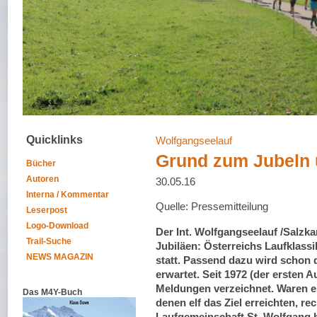
Quicklinks
Wolfgangseelauf
Grund zum Jubeln 
Bücher
Autoren
30.05.16
Interna / Kommentar
Quelle: Pressemitteilung
Leserpost
Logo-Download
Der Int. Wolfgangseelauf /Salzk
Trail-Suche
Jubiläen: Österreichs Laufklassi
NEWS MAGAZIN
statt. Passend dazu wird schon
erwartet. Seit 1972 (der ersten 
Meldungen verzeichnet. Waren es
Das M4Y-Buch
denen elf das Ziel erreichten, re
Laufgemeinschaft St. Wolfgang 