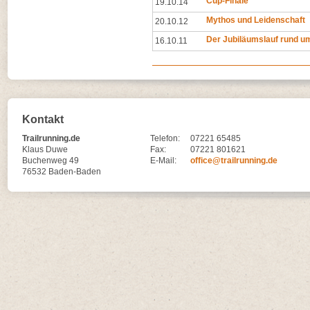
Cup-Finale
19.10.14
Mythos und Leidenschaft
20.10.12
Der Jubiläumslauf rund u
16.10.11
Kontakt
Trailrunning.de
Telefon:
07221 65485
Klaus Duwe
Fax:
07221 801621
Buchenweg 49
E-Mail:
office@trailrunning.de
76532 Baden-Baden