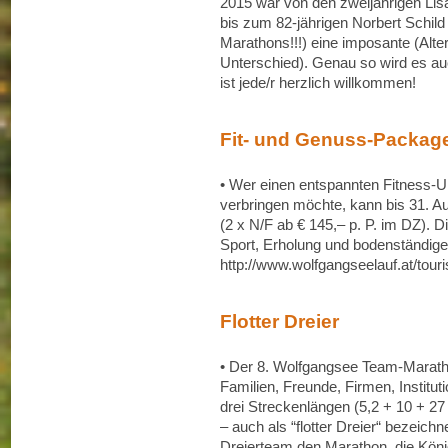
2015 war von den zweijährigen Lis
bis zum 82-jährigen Norbert Schild
Marathons!!!) eine imposante (Alte
Unterschied). Genau so wird es a
ist jede/r herzlich willkommen!
Fit- und Genuss-Packag
• Wer einen entspannten Fitness-
verbringen möchte, kann bis 31. 
(2 x N/F ab € 145,– p. P. im DZ). D
Sport, Erholung und bodenständige
http://www.wolfgangseelauf.at/tour
Flotter Dreier
• Der 8. Wolfgangsee Team-Maratho
Familien, Freunde, Firmen, Institut
drei Streckenlängen (5,2 + 10 + 2
– auch als “flotter Dreier“ bezei
Dreierteam den Marathon, die Köni