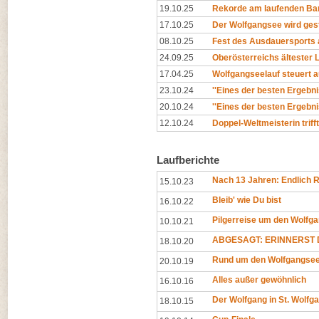
19.10.25
Rekorde am laufenden Ba
17.10.25
Der Wolfgangsee wird ges
08.10.25
Fest des Ausdauersports
24.09.25
Oberösterreichs ältester 
17.04.25
Wolfgangseelauf steuert a
23.10.24
''Eines der besten Ergebnis
20.10.24
''Eines der besten Ergebnis
12.10.24
Doppel-Weltmeisterin triff
Laufberichte
Nach 13 Jahren: Endlich 
15.10.23
Bleib' wie Du bist
16.10.22
Pilgerreise um den Wolfg
10.10.21
ABGESAGT: ERINNERST D
18.10.20
Rund um den Wolfgangse
20.10.19
Alles außer gewöhnlich
16.10.16
Der Wolfgang in St. Wolf
18.10.15