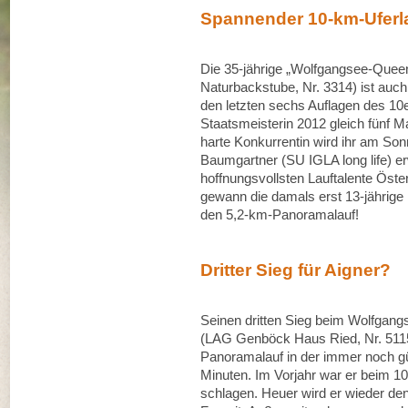
Spannender 10‐km‐Uferl
Die 35‐jährige „Wolfgangsee‐Quee
Naturbackstube, Nr. 3314) ist auc
den letzten sechs Auflagen des 1
Staatsmeisterin 2012 gleich fünf Mal
harte Konkurrentin wird ihr am Son
Baumgartner (SU IGLA long life) er
hoffnungsvollsten Lauftalente Öste
gewann die damals erst 13‐jährige
den 5,2‐km‐Panoramalauf!
Dritter Sieg für Aigner?
Seinen dritten Sieg beim Wolfgangs
(LAG Genböck Haus Ried, Nr. 5115)
Panoramalauf in der immer noch gü
Minuten. Im Vorjahr war er beim 10
schlagen. Heuer wird er wieder den 