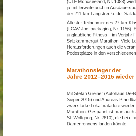
(ULF Mondseeland, Nr. 1083) wied
ja mittlerweile auch in Ausdauerspor
der 211‐km‐Langstrecke der Salz
Ältester Teilnehmer des 27‐km‐Klass
(LCAV Jodl packaging, Nr. 1156). E
unglaubliche Fitness – im Vorjahr fi
Salzkammergut Marathon. Viele Läuf
Herausforderungen auch die verans
Podestplätze in den verschiedenen 
Marathonsieger der
Jahre 2012–2015 wieder
Mit Stefan Greiner (Autohaus De‐
Sieger 2015) und Andreas Pfandlba
zwei starke Lokalmatadore wieder
Marathon. Gespannt ist man auch 
St. Wolfgang, Nr. 2610), die bei e
Damenrennens landen könnte.