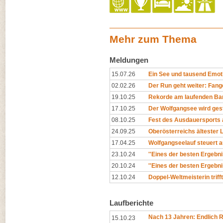
Mehr zum Thema
Meldungen
15.07.26
Ein See und tausend Emo
02.02.26
Der Run geht weiter: Fan
19.10.25
Rekorde am laufenden Ba
17.10.25
Der Wolfgangsee wird ges
08.10.25
Fest des Ausdauersports
24.09.25
Oberösterreichs ältester 
17.04.25
Wolfgangseelauf steuert a
23.10.24
''Eines der besten Ergebnis
20.10.24
''Eines der besten Ergebnis
12.10.24
Doppel-Weltmeisterin triff
Laufberichte
Nach 13 Jahren: Endlich 
15.10.23