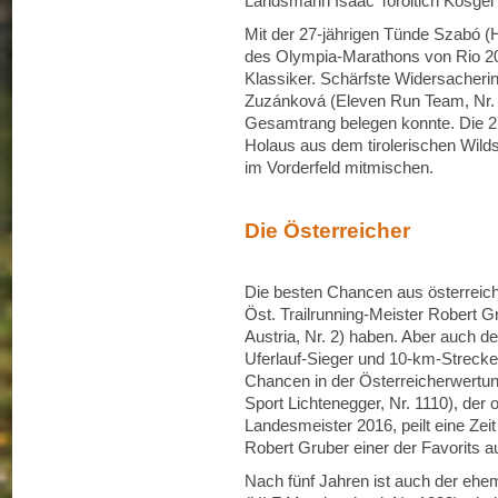
Landsmann Isaac Toroitich Kosgei (
Mit der 27‐jährigen Tünde Szabó (H
des Olympia‐Marathons von Rio 201
Klassiker. Schärfste Widersacherin
Zuzánková (Eleven Run Team, Nr. 1
Gesamtrang belegen konnte. Die 27
Holaus aus dem tirolerischen Wild
im Vorderfeld mitmischen.
Die Österreicher
Die besten Chancen aus österreich
Öst. Trailrunning‐Meister Robert G
Austria, Nr. 2) haben. Aber auch d
Uferlauf‐Sieger und 10‐km‐Strecken
Chancen in der Österreicherwertun
Sport Lichtenegger, Nr. 1110), der
Landesmeister 2016, peilt eine Zeit
Robert Gruber einer der Favorits 
Nach fünf Jahren ist auch der ehe