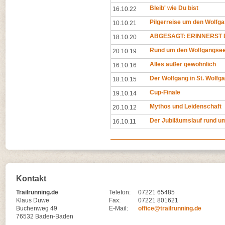
Bleib' wie Du bist
16.10.22
Pilgerreise um den Wolfg
10.10.21
ABGESAGT: ERINNERST D
18.10.20
Rund um den Wolfgangse
20.10.19
Alles außer gewöhnlich
16.10.16
Der Wolfgang in St. Wolf
18.10.15
Cup-Finale
19.10.14
Mythos und Leidenschaft
20.10.12
Der Jubiläumslauf rund u
16.10.11
Kontakt
Trailrunning.de
Telefon:
07221 65485
Klaus Duwe
Fax:
07221 801621
Buchenweg 49
E-Mail:
office@trailrunning.de
76532 Baden-Baden