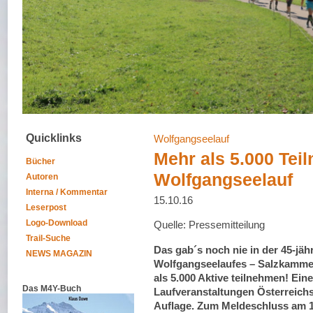
Quicklinks
Wolfgangseelauf
Mehr als 5.000 Tei
Bücher
Wolfgangseelauf
Autoren
Interna / Kommentar
15.10.16
Leserpost
Logo-Download
Quelle: Pressemitteilung
Trail-Suche
Das gab´s noch nie in der 45‐jäh
NEWS MAGAZIN
Wolfgangseelaufes – Salzkamme
als 5.000 Aktive teilnehmen! Ei
Das M4Y-Buch
Laufveranstaltungen Österreich
Auflage. Zum Meldeschluss am 13