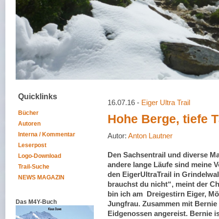
Quicklinks
16.07.16 -
Eiger Ultra Trail
Bücher
Hohe Berge, tiefe T
Autoren
Interna / Kommentar
Autor:
Anton Lautner
Leserpost
Den Sachsentrail und diverse M
Logo-Download
andere lange Läufe sind meine V
Trail-Suche
den EigerUltraTrail in Grindelwa
NEWS MAGAZIN
brauchst du nicht“, meint der C
bin ich am Dreigestirn Eiger, M
Das M4Y-Buch
Jungfrau. Zusammen mit Bernie 
Eidgenossen angereist. Bernie is