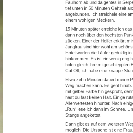
Faulhorn ab und da gehtes in Serp
tief unten in 50 Minuten Gehzeit an
angebunden. Ich streichele eine am
einem wohligen Meckern.
15 Minuten später erreiche ich das
dann noch über den höchsten Punkt
zücken. Einer der Helfer erklärt mi
Jungfrau sind hier wohl am schöns
Hotel warten die Läufer geduldig in 
hinkommen. Es ist ein wenig eng hi
holen gleich ihre mitgeschleppten 
Cut Off, ich habe eine knappe Stun
Etwa zehn Minuten dauert meine Pa
Weg machen kann. Es geht hinab. 
mit gelber Farbe hin gesprüht, denn
hast du fast keinen Halt. Einige ru
Allerwertesten hinunter. Nach eini
„Run“ lese ich dann im Schnee. Un
Stange angekettet.
Dann gibt es auf dem weiteren Weg
möglich. Die Ursache ist eine Frau, v