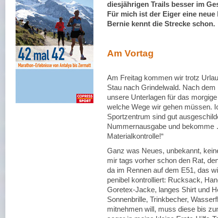
diesjährigen Trails besser im Ges
Für mich ist der Eiger eine neue
Bernie kennt die Strecke schon.
Am Vortag
Am Freitag kommen wir trotz Urla
Stau nach Grindelwald. Nach dem E
unsere Unterlagen für das morgige 
welche Wege wir gehen müssen. Ic
Sportzentrum sind gut ausgeschilde
Nummernausgabe und bekomme … n
Materialkontrolle!“
Ganz was Neues, unbekannt, keine 
mir tags vorher schon den Rat, de
da im Rennen auf dem E51, das wir
penibel kontrolliert: Rucksack, Han
Goretex-Jacke, langes Shirt und 
Sonnenbrille, Trinkbecher, Wasser
mitnehmen will, muss diese bis zu