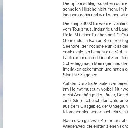
Die Spitze schlägt sofort ein schn
schnellen Hirsche nicht mehr. Im hi
langsam dahin und wird schon wis
Die knapp 4000 Einwohner zählend
vom Tourismus, Industrie und Landw
Rolle. Mit einer Fläche von 171 Qua
Gemeinde im Kanton Bern. Sie lie
Seehöhe, der höchste Punkt ist de
erstklassig, so besteht eine Verbi
Lauterbrunnen und hinauf zum Jung
Scheidegg nach Meiringen und die l
Interlaken gekommen und hatten g
Startlinie zu gehen.
Auf der Dorfstraße laufen wir berei
am Heimatmuseum vorbei. Nur weni
meist Angehörige der Läufer, Besch
einer Stelle sehe ich den Unteren 
aus dem Ortsgebiet, der Untergrund 
Kilometer sind sogar noch einzeln 
Nach etwa gut zwei Kilometer seh
Wiesenweg, die ersten ziehen scho