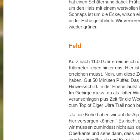
hat einen Schäferhund dabei. Früh
um den Hals mit einem wertvollen In
Schnaps ist um die Ecke, wilsch ein
in der Höhe gefährlich. Wir verlie
wieder grüner.
Feld
Kurz nach 11.00 Uhr erreiche ich d
Kilometer liegen hinter uns. Hier is
erreichen musst. Nein, um diese Ze
haben. Gut 50 Minuten Puffer. Das F
Hinweisschild. In der Ebene läufst 
Im Gebirge musst du als flotter W
veranschlagen plus Zeit für die 
zum Top of Eiger Ultra Trail noch
„Ja, die Kühe haben wir auf die Alp 
hier versorgen können.“ Es riecht 
wir müssen zumindest nicht aus de
Oberkante und sehe dann, dass am
werden: Rindfleisch und Bergkäs, d