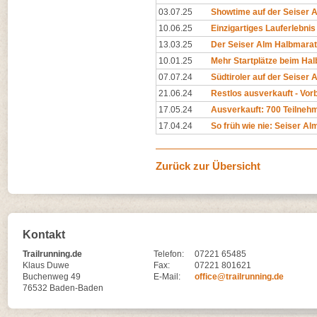
03.07.25
Showtime auf der Seiser 
10.06.25
Einzigartiges Lauferlebni
13.03.25
Der Seiser Alm Halbmaratho
10.01.25
Mehr Startplätze beim Hal
07.07.24
Südtiroler auf der Seiser 
21.06.24
Restlos ausverkauft - Vor
17.05.24
Ausverkauft: 700 Teilnehm
17.04.24
So früh wie nie: Seiser A
Zurück zur Übersicht
Kontakt
Trailrunning.de
Telefon:
07221 65485
Klaus Duwe
Fax:
07221 801621
Buchenweg 49
E-Mail:
office@trailrunning.de
76532 Baden-Baden