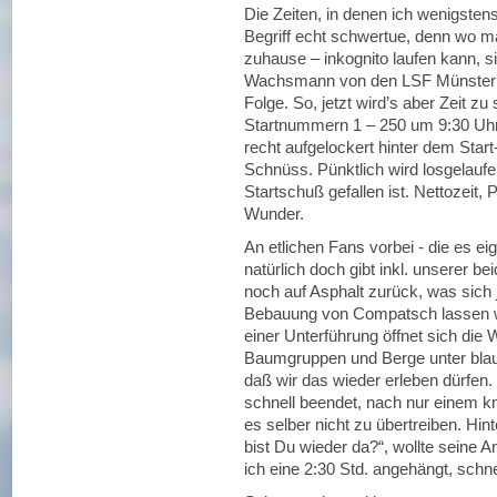
Die Zeiten, in denen ich wenigsten
Begriff echt schwertue, denn wo m
zuhause – inkognito laufen kann, s
Wachsmann von den LSF Münster ist
Folge. So, jetzt wird’s aber Zeit z
Startnummern 1 – 250 um 9:30 Uhr,
recht aufgelockert hinter dem Start
Schnüss. Pünktlich wird losgelauf
Startschuß gefallen ist. Nettozeit, 
Wunder.
An etlichen Fans vorbei - die es eig
natürlich doch gibt inkl. unserer b
noch auf Asphalt zurück, was sich 
Bebauung von Compatsch lassen wi
einer Unterführung öffnet sich die
Baumgruppen und Berge unter blau
daß wir das wieder erleben dürfen.
schnell beendet, nach nur einem km
es selber nicht zu übertreiben. Hint
bist Du wieder da?“, wollte seine 
ich eine 2:30 Std. angehängt, schnel