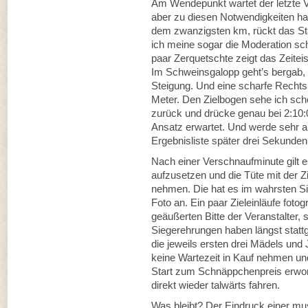
Am Wendepunkt wartet der letzte V
aber zu diesen Notwendigkeiten hat
dem zwanzigsten km, rückt das Star
ich meine sogar die Moderation s
paar Zerquetschte zeigt das Zeitei
Im Schweinsgalopp geht’s bergab,
Steigung. Und eine scharfe Rechtsk
Meter. Den Zielbogen sehe ich sch
zurück und drücke genau bei 2:10:0
Ansatz erwartet. Und werde sehr a
Ergebnisliste später drei Sekunden 
Nach einer Verschnaufminute gilt e
aufzusetzen und die Tüte mit der Z
nehmen. Die hat es im wahrsten Si
Foto an. Ein paar Zieleinläufe fotog
geäußerten Bitte der Veranstalter, 
Siegerehrungen haben längst statt
die jeweils ersten drei Mädels un
keine Wartezeit in Kauf nehmen u
Start zum Schnäppchenpreis erwor
direkt wieder talwärts fahren.
Was bleibt? Der Eindruck einer mus