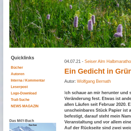
Quicklinks
04.07.21 -
Seiser Alm Halbmarath
Bücher
Ein Gedicht in Grü
Autoren
Interna / Kommentar
Autor:
Wolfgang Bernath
Leserpost
I
ch schaue an mir herunter und s
Logo-Download
Veränderung fest. Etwas ist ander
Trail-Suche
allen Läufen seit Februar 2020. E
NEWS MAGAZIN
unscheinbares Stück Papier ist 
befestigt, darauf steht mein Nam
Das M4Y-Buch
Veranstaltung und vor allem eine 
Auf der Rückseite sind zwei wei