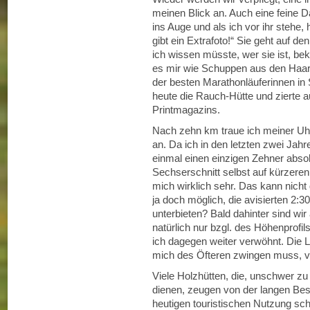
meinen Blick an. Auch eine feine D
ins Auge und als ich vor ihr stehe, 
gibt ein Extrafoto!“ Sie geht auf de
ich wissen müsste, wer sie ist, bek
es mir wie Schuppen aus den Haare
der besten Marathonläuferinnen in Sü
heute die Rauch-Hütte und zierte a
Printmagazins.
Nach zehn km traue ich meiner Uhr
an. Da ich in den letzten zwei Ja
einmal einen einzigen Zehner absol
Sechserschnitt selbst auf kürzeren
mich wirklich sehr. Das kann nicht 
ja doch möglich, die avisierten 2:
unterbieten? Bald dahinter sind w
natürlich nur bzgl. des Höhenprofil
ich dagegen weiter verwöhnt. Die L
mich des Öfteren zwingen muss, vo
Viele Holzhütten, die, unschwer z
dienen, zeugen von der langen Be
heutigen touristischen Nutzung sch