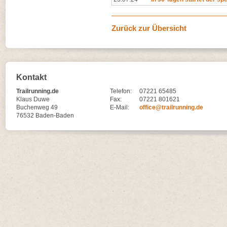
Zurück zur Übersicht
Kontakt
Trailrunning.de
Telefon:
07221 65485
Klaus Duwe
Fax:
07221 801621
Buchenweg 49
E-Mail:
office@trailrunning.de
76532 Baden-Baden