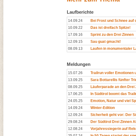
Laufberichte
14.09.24
Bei Frost und Schnee auf d
10.09.22
Das ist dreifach Spitze!
17.09.16
Sprint zu den Drei Zinnen
12.09.15
Sau guat gmacht!
08.09.13
Laufen in monumentaler L
Meldungen
15.07.26
Trailrun voller Emotionen u
13.09.25
Sara Bottarellis fünfter Tr
08.09.25
Läuferparade an den Drei 
17.06.25
In Südtirol boomt das Trai
24.05.25
Emotion, Natur und viel Sp
14.09.24
Winter-Edition
12.09.24
Sicherheit geht vor: Der Sü
29.08.24
Der Südtirol Drei Zinnen Alp
12.08.24
Vorjahressiegerin auf Rek
25.07.24
In 50 Tagen startet der spe