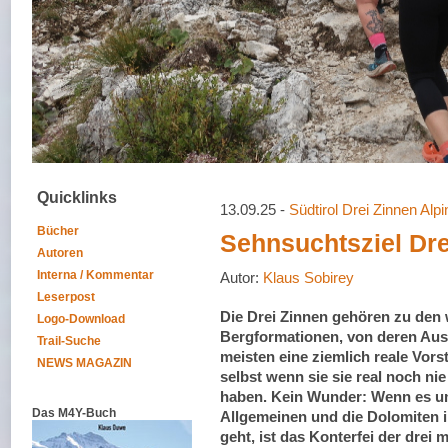
Quicklinks
13.09.25 -
Südtirol Drei Zinnen Alp
Bücher
Sehnsuchtsziel Dre
Autoren
Interna / Kommentar
Autor:
Klaus Sobirey
Leserpost
Die Drei Zinnen gehören zu den
Logo-Download
Bergformationen, von deren Aus
Trail-Suche
meisten eine ziemlich reale Vors
NEWS MAGAZIN
selbst wenn sie sie real noch ni
haben. Kein Wunder: Wenn es um
Das M4Y-Buch
Allgemeinen und die Dolomiten i
geht, ist das Konterfei der drei 