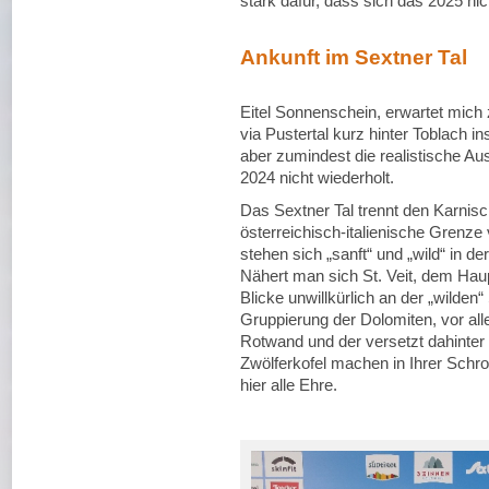
stark dafür, dass sich das 2025 nic
Ankunft im Sextner Tal
Eitel Sonnenschein, erwartet mich
via Pustertal kurz hinter Toblach i
aber zumindest die realistische Au
2024 nicht wiederholt.
Das Sextner Tal trennt den Karni
österreichisch-italienische Grenze 
stehen sich „sanft“ und „wild“ in d
Nähert man sich St. Veit, dem Hau
Blicke unwillkürlich an der „wilden
Gruppierung der Dolomiten, vor al
Rotwand und der versetzt dahinter
Zwölferkofel machen in Ihrer Schro
hier alle Ehre.