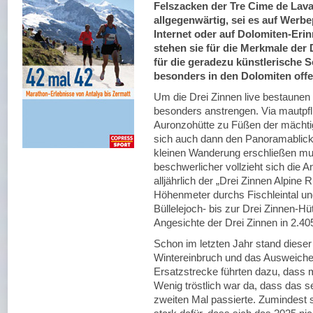
Felszacken der Tre Cime de Lav
allgegenwärtig, sei es auf Werbe
Internet oder auf Dolomiten-Eri
stehen sie für die Merkmale der 
für die geradezu künstlerische Sc
besonders in den Dolomiten offe
Um die Drei Zinnen live bestaunen
besonders anstrengen. Via mautpfli
Auronzohütte zu Füßen der mächt
sich auch dann den Panoramablick
kleinen Wanderung erschließen mus
beschwerlicher vollzieht sich die
alljährlich der „Drei Zinnen Alpine 
Höhenmeter durchs Fischleintal un
Büllelejoch- bis zur Drei Zinnen-H
Angesichte der Drei Zinnen in 2.40
Schon im letzten Jahr stand dieser
Wintereinbruch und das Ausweiche
Ersatzstrecke führten dazu, dass m
Wenig tröstlich war da, dass das s
zweiten Mal passierte. Zumindest s