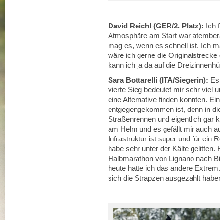
David Reichl (GER/2. Platz):
Ich 
Atmosphäre am Start war atemberau
mag es, wenn es schnell ist. Ich 
wäre ich gerne die Originalstrecke
kann ich ja da auf die Dreizinnenhüt
Sara Bottarelli (ITA/Siegerin):
Es 
vierte Sieg bedeutet mir sehr viel 
eine Alternative finden konnten. Eine
entgegengekommen ist, denn in di
Straßenrennen und eigentlich gar ke
am Helm und es gefällt mir auch auf
Infrastruktur ist super und für ein
habe sehr unter der Kälte gelitten
Halbmarathon von Lignano nach Bibi
heute hatte ich das andere Extrem. 
sich die Strapzen ausgezahlt habe