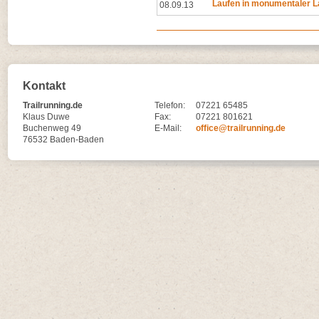
Laufen in monumentaler L
08.09.13
Kontakt
Trailrunning.de
Telefon:
07221 65485
Klaus Duwe
Fax:
07221 801621
Buchenweg 49
E-Mail:
office@trailrunning.de
76532 Baden-Baden