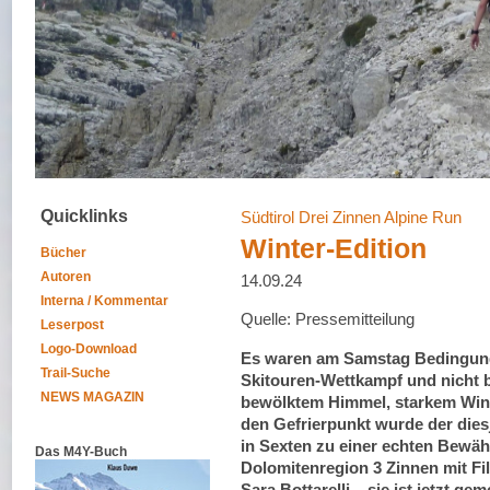
Quicklinks
Südtirol Drei Zinnen Alpine Run
Winter-Edition
Bücher
Autoren
14.09.24
Interna / Kommentar
Quelle: Pressemitteilung
Leserpost
Logo-Download
Es waren am Samstag Bedingunge
Trail-Suche
Skitouren-Wettkampf und nicht 
NEWS MAGAZIN
bewölktem Himmel, starkem Win
den Gefrierpunkt wurde der dies
in Sexten zu einer echten Bewäh
Das M4Y-Buch
Dolomitenregion 3 Zinnen mit Fi
Sara Bottarelli – sie ist jetzt 