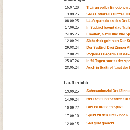
15.07.26
Trailrun voller Emotionen u
13.09.25
Sara Bottarellis fünfter Tr
08.09.25
Läuferparade an den Drei 
17.06.25
In Südtirol boomt das Trai
24.05.25
Emotion, Natur und viel Sp
12.09.24
Sicherheit geht vor: Der Sü
29.08.24
Der Südtirol Drei Zinnen Alp
12.08.24
Vorjahressiegerin auf Rek
25.07.24
In 50 Tagen startet der spe
28.05.24
Auch in Südtirol fängt de
Laufberichte
Sehnsuchtsziel Drei Zinne
13.09.25
Bei Frost und Schnee auf d
14.09.24
Das ist dreifach Spitze!
10.09.22
Sprint zu den Drei Zinnen
17.09.16
Sau guat gmacht!
12.09.15