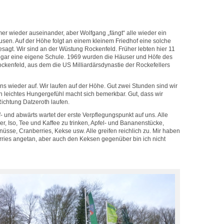
mer wieder auseinander, aber Wolfgang „fängt“ alle wieder ein
sen. Auf der Höhe folgt an einem kleinem Friedhof eine solche
sagt. Wir sind an der Wüstung Rockenfeld. Früher lebten hier 11
sogar eine eigene Schule. 1969 wurden die Häuser und Höfe des
ockenfeld, aus dem die US Milliardärsdynastie der Rockefellers
s wieder auf. Wir laufen auf der Höhe. Gut zwei Stunden sind wir
 leichtes Hungergefühl macht sich bemerkbar. Gut, dass wir
ichtung Datzeroth laufen.
und abwärts wartet der erste Verpflegungspunkt auf uns. Alle
er, Iso, Tee und Kaffee zu trinken, Apfel- und Bananenstücke,
üsse, Cranberries, Kekse usw. Alle greifen reichlich zu. Mir haben
ries angetan, aber auch den Keksen gegenüber bin ich nicht