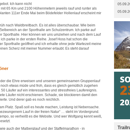
gebot. Ich kann nicht
05.09.2
f mit 65 Km und 2100 Höhenmetern jeweils rauf und runter als
05.09.2
lanten 111er Ende Mai beim Bödefelder Hollenlauf erscheint mir
rüh nach Waldbreitbach. Es ist alles überschaubar. Wie beim
t/Zielbereich an der Sporthalle am Schulzentrum. Ich parke auf
r Sporthalle. Hier können wir uns umziehen und nach dem Lauf
 ich parke in der ersten Reihe. Josef Hoss hat schon die
 Sporthalle geöffnet und ich erhalte ohne jede Wartezeit meine
einen Scherz mit meiner Nummer erlaubt. Es steht darauf
öner
eder die Ehre erweisen und unseren gemeinsamen Gruppenlauf
in noch etwas müde und froh, dass es gleich gemütlich zugehen
a 50 Läufer auf ein interessantes und stressfreies Laufereignis.
ete Läufer nicht erschienen. Schade, sie blockieren damit den
sierte. Und derer gab es noch reichlich.
l am Platz. Spaß soll es heute machen, Leistung ist Nebensache.
ezwungenem Lauf in der freien Natur“ … steht im Vordergrund.
mpo, so verheißt es die Website. Und wer Wolfgang kennt weiß,
esetzt.
Trail
- wie auch der Malberglauf und der Staffelmarathon - in