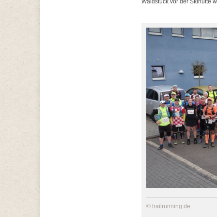
Waldstück vor der Skihütte w
© trailrunning.de