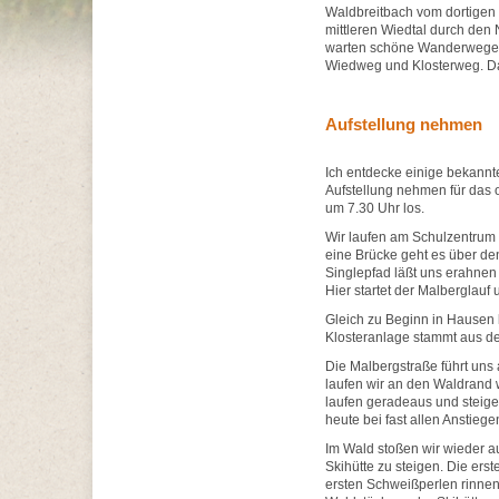
Waldbreitbach vom dortigen 
mittleren Wiedtal durch den 
warten schöne Wanderwege a
Wiedweg und Klosterweg. Da
Aufstellung nehmen
Ich entdecke einige bekannte
Aufstellung nehmen für das o
um 7.30 Uhr los.
Wir laufen am Schulzentrum 
eine Brücke geht es über den
Singlepfad läßt uns erahnen
Hier startet der Malberglauf 
Gleich zu Beginn in Hausen k
Klosteranlage stammt aus dem
Die Malbergstraße führt uns
laufen wir an den Waldrand w
laufen geradeaus und steigen
heute bei fast allen Anstiegen
Im Wald stoßen wir wieder au
Skihütte zu steigen. Die erst
ersten Schweißperlen rinnen.