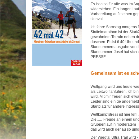
Es ist also für alle was im An
widerstehen. Ein langer Lau
Vorbereitung auf meinen gep
sinnvoll.
Ich fahre Samstag morgens f
Staffelmarathon ist der Star
gewohntem Terrain neben de
duschen. Es ist 6.40 Uhr und
Startnummernausgabe vor der
Startnummer. Josef hat sich 
PRESSE.
Gemeinsam ist es sch
Wolfgang wird uns heute wi
als Leitwolf anführen. Ich b
wird. Mit mir freuen sich etw
Leider sind einige angemeld
Startplatz für andere Interes
Wettkampfstress ist hier feh
Die „… Freude an einem ung
Gruppenlauf in moderatem Te
das wird auch genau so umg
Der Wiedtal Ultra Trail wird 