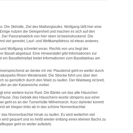
s: Die Skihütte, Ziel des Malberglaufes. Wolfgang läßt hier eine
 Einige nutzen die Gelegenheit und machen es sich auf den
h. Der Panoramablick von hier oben ist beeindruckend. Die
wird viel geredet, Lauf- und Wettkampfstress ist etwas anderes.
e und Wolfgang schreitet voran. Rechts von uns liegt der
r Basalt abgebaut. Eine Hinweistafel gibt Informationen zur
 ein Basaltlehrpfad bietet Informationen zum Basaltabbau am
elversprechend an denke ich mir. Plaudernd geht es weiter durch
aturparks Rhein-Westerwald. Die Strecke führt uns über den
lich so gemütlich durch den Wald zu laufen. Der Waldweg ist breit,
fen an der Kaisereiche vorbei.
t eine weitere kurze Rast. Die Bänke um das alte Häuschen
r Pause. Das Gebälk des Häuschens wurde übrigens aus einer
rbei geht es an der Turnerhütte Wilhelmsruh. Kurz dahinter kommt
nd wir biegen links ab in das schöne Nonnenbachtal.
 das Nonnenbachtal hinab zu laufen. Es wird weiterhin viel
wird gequert und es heißt wieder entlang eines kleinen Bachs zu
altkuppe geht es weiter aufwärts.