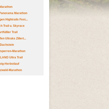
Marathon
 Panorama Marathon
en Hightrails Fest...
h Trail u. Skyrace
tfüßler Trail
n Ultraks Zillert...
 Dachstein
lsperren-Marathon
AND Ultra Trail
ig-Herbstlauf
zwald-Marathon