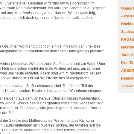
VFL veranstaltet. Gelaufen wird rund um Waldbreitbach ím
Naturpark Rhein-Westerwald. Bis auf kurze Abschnitte auf Asphalt
Gondo 
uf uns mit teilweise klangvollen Namen: Westerwaldsteig,
Allgäu
 freut man sich doch schon vom Namen her aufs Laufen.
Hochfüg
Saalbac
RAG Har
 Gesichter. Wolfgang gibt noch einige Infos und dann heißt es
Mayrhofe
bligatorische Gruppenfoto vor dem Start. Dann geht es pünktlich
Torlauf
Drei-Ta
vorbei (Zieleinlauf/Wechselzone Staffelmarathon) zur Wied. Über
 Fluß und schon wartet der erste Anstieg auf uns. Ein schöner
ARBERL
 was uns heute erwartet. Rasch sind wir im Nachbarort Hausen.
und wir stoßen im Ort auf die Strecke des Malberglaufes.
Rennste
ommen wir am St. Josefshaus vorbei. Der älteste Teil der
Schwar
 19. Jahrhundert. Heute ist hier auch ein Wohnheim integriert.
 ansteigend aus dem Ort heraus. Über ein kurzes Wiesenstück
o wir die Strecke des Malberglaufes erst einmal verlassen. Wir
 weiter an. Der Anstieg wird jedoch gehend absolviert. Das ist
 der Fall.
f die Strecke des Malberglaufes. Weiter heißt es Richtung
en Läufer entledigen sich diverses Jacken, der Aufstieg läßt die
 Die K 3 wird überquert und ein letztes kurzes, aber steiles