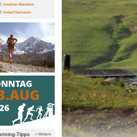
6
Jungfrau-Marathon
6
Torlauf Dachstein
running-Tipps
» Weitere