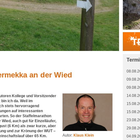
Term
08.08.2
rmekka an der Wied
09.08.2
09.08.2
14.08.2
toren Kollege und Vorsitzender
bin ich da. Weil im
15.08.2
ch stets hervorragend
tungen auf interessanten
15.08.2
rten. So der Staffelmarathon
23.08.2
Wied, auch gut für Einzelläufer,
ust (6 Km) als zwar kurze, aber
29.08.2
rung und zur Krönung der WUT –
Autor:
Klaus Klein
nschaftslauf über 65 Km.
04.09.2