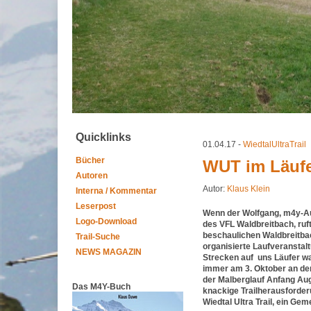
Quicklinks
01.04.17 -
WiedtalUltraTrail
Bücher
WUT im Läufe
Autoren
Autor:
Klaus Klein
Interna / Kommentar
Leserpost
Wenn der Wolfgang, m4y-Au
Logo-Download
des VFL Waldbreitbach, ruft 
beschaulichen Waldbreitba
Trail-Suche
organisierte Laufveranstal
NEWS MAGAZIN
Strecken auf uns Läufer wa
immer am 3. Oktober an der 
der Malberglauf Anfang Aug
Das M4Y-Buch
knackige Trailherausforde
Wiedtal Ultra Trail, ein
Gemei