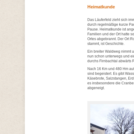
Heimatkunde
Das Läuferfeld zieht sich im
durch regelmäßige kurze Pau
Pause. Heimatkunde ist ange
Familien und der Ort hatte 
Ortes abgebrannt. Der Ort R
stammt, ist Geschichte.
Ein breiter Waldweg nimmt un
nun schon unterwegs und ein
durchs Firnbachtal abwärts R
Nach 16 Km und 480 Hm auf- 
sind begeistert. Es gibt Wass
Käsebrote, Salzstangen, Erdn
es insbesondere die Cranber
abgeneigt.