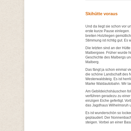
Skihütte voraus
Und da liegt sie schon vor un
erste kurze Pause einlegen.
breiten Holzliegen gemütlic
Stimmung ist richtig gut. Es 
Die letzten sind an der Hütt
Malbergsee. Früher wurde hie
Geschichte des Malbergs und
Malberg.
Das fängt ja schon einmal vi
die schöne Landschaft des N
Westerwaldsteig. Es ist herr
Marke Waldautobahn. Wir lau
Am Gebildeichshäuschen folg
verführen geradezu zu eine
einzigen Eiche gefertigt. Vo
das Jagdhaus Wilhelmsruh u
Es ist wunderschön so locker
geplaudert. Der Nonnenbach 
steigen. Vorbei an einer Bas