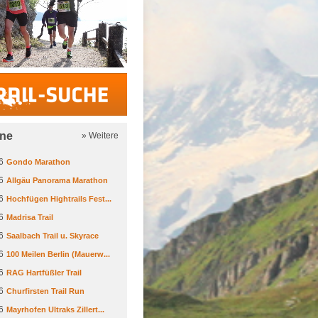
Trail-Suche
ine
» Weitere
6
Gondo Marathon
6
Allgäu Panorama Marathon
6
Hochfügen Hightrails Fest...
6
Madrisa Trail
6
Saalbach Trail u. Skyrace
6
100 Meilen Berlin (Mauerw...
6
RAG Hartfüßler Trail
6
Churfirsten Trail Run
6
Mayrhofen Ultraks Zillert...