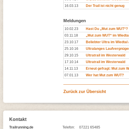
16.03.13
Der Trail ist nicht genug
Meldungen
10.02.23
Hast Du „Mut zum WUT“?
03.11.18
„Mut zum WUT“ im Wiedta
23.10.17
Beliebter Ultra im Wiedtal
25.10.16
Ultralanges Laufvergnüge
29.10.15
Ultratrail im Westerwald
17.10.14
Ultratrail im Westerwald
14.11.13
Erneut gefragt: Mut zum 
07.01.13
Wer hat Mut zum WUT?
Zurück zur Übersicht
Kontakt
Trailrunning.de
Telefon:
07221 65485