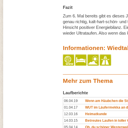
Fazit
Zum 6. Mal bereits gibt es dieses
genau richtig, kalt-hart-schön- und 
Hinsicht positiver Energiebilanz. E
wieder Ultrataufen. Also wenn das ke
Informationen: Wiedtal
Mehr zum Thema
Laufberichte
06.04.19
Wenn am Häubchen die St
01.04.17
WUT im Läufermekka an d
12.03.16
Heimatkunde
14.03.15
Betreutes Laufen in tolle
05.04.14
Oh, du schöner Westerwal