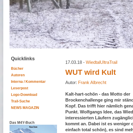
Quicklinks
17.03.18 -
WiedtalUltraTrail
Bücher
WUT wird Kult
Autoren
Interna / Kommentar
Autor:
Frank Albrecht
Leserpost
Kalt-hart-schön - das Motto der
Logo-Download
Brockenchallenge ging mir stän
Trail-Suche
Kopf. Das trifft hier nämlich ge
NEWS MAGAZIN
Punkt. Wolfgangs Idee, das Wied
interessierten Läufern zugängli
Das M4Y-Buch
kommt an. Dabei ist es weniger da
einfach total schön), es sind me