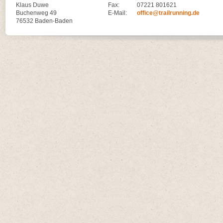
Klaus Duwe
Fax:
07221 801621
Buchenweg 49
E-Mail:
office@trailrunning.de
76532 Baden-Baden