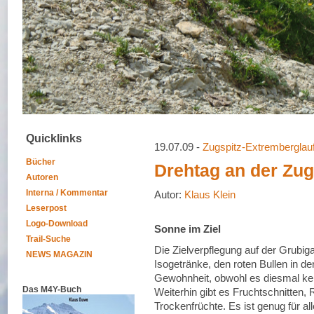
Quicklinks
19.07.09 -
Zugspitz-Extremberglau
Bücher
Drehtag an der Zug
Autoren
Interna / Kommentar
Autor:
Klaus Klein
Leserpost
Logo-Download
Sonne im Ziel
Trail-Suche
Die Zielverpflegung auf der Grubig
NEWS MAGAZIN
Isogetränke, den roten Bullen in der
Gewohnheit, obwohl es diesmal kei
Das M4Y-Buch
Weiterhin gibt es Fruchtschnitten,
Trockenfrüchte. Es ist genug für all