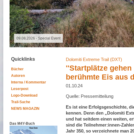
09.08.2026 -
Quicklinks
Dolomiti Extreme Trail (DXT)
''Startplätze gehen
Bücher
berühmte Eis aus d
Autoren
Interna / Kommentar
01.10.24
Leserpost
Logo-Download
Quelle: Pressemitteilung
Trail-Suche
Es ist eine Erfolgsgeschichte, di
NEWS MAGAZIN
kennen. Denn den „Dolomiti Extre
und hat seitdem einen weiten, er
Das M4Y-Buch
sind die Teilnehmer:innen-Zahle
Jahr 350, so verzeichnete man 2