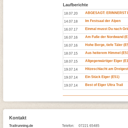
Laufberichte
ABGESAGT: ERINNERST D
18.07.20
Im Festsaal der Alpen
14.07.18
Einmal musst Du nach Gri
16.07.17
Am Fuße der Nordwand (E
16.07.16
Hohe Berge, tiefe Täler (E
16.07.16
Aus heiterem Himmel (E5
18.07.15
Allgegenwärtiger Eiger (E
18.07.15
Hitzeschlacht am Dreigest
19.07.14
Ein Stück Eiger (E51)
19.07.14
Best of Eiger Ultra Trail
19.07.14
Kontakt
Trailrunning.de
Telefon:
07221 65485