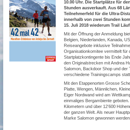
10.00 Uhr. Die Startplätze für den
Stunden ausverkauft. Aus 68 Län
Teilnehmerfeld für die Ultra-Dis
innerhalb von zwei Stunden komp
15. Juli 2018 wiederum Trail Läu
Mit der Öffnung der Anmeldung biet
Belgien, Niederlanden, Kanada, U
Reiseangebote inklusive Teilnahme 
Organisationkomitee vermittelt für 
Startplatzkontingente bis Ende Jah
den Originalstrecken mit Andrea 
Salomon, Backdoor Shop und der 
verschiedene Trainingscamps statt
Mit den Etappenorten Grosse Schei
Platte, Wengen, Männlichen, Klein
Eiger Nordwand wird am Wettkampf
einmaliges Bergambiente geboten. 
Kilometern und über 12'600 Höhen
der ganzen Welt. Als neuer Hauptp
Marke Salomon gewonnen werden