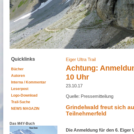
Quicklinks
Eiger Ultra Trail
Achtung: Anmeldun
Bücher
10 Uhr
Autoren
Interna / Kommentar
23.10.17
Leserpost
Logo-Download
Quelle: Pressemitteilung
Trail-Suche
Grindelwald freut sich au
NEWS MAGAZIN
Teilnehmerfeld
Das M4Y-Buch
Die Anmeldung für den 6. Eiger U