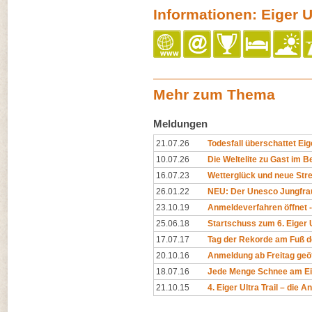
Informationen: Eiger Ul
Mehr zum Thema
Meldungen
21.07.26
Todesfall überschattet Eige
10.07.26
Die Weltelite zu Gast im Be
16.07.23
Wetterglück und neue Str
26.01.22
NEU: Der Unesco Jungfrau-
23.10.19
Anmeldeverfahren öffnet -
25.06.18
Startschuss zum 6. Eiger U
17.07.17
Tag der Rekorde am Fuß d
20.10.16
Anmeldung ab Freitag geö
18.07.16
Jede Menge Schnee am Eige
21.10.15
4. Eiger Ultra Trail – die 