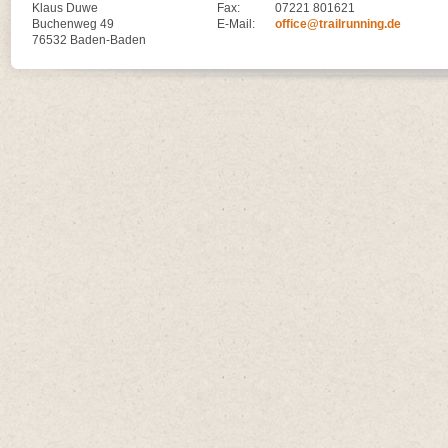
Klaus Duwe
Fax:
07221 801621
Buchenweg 49
E-Mail:
office@trailrunning.de
76532 Baden-Baden