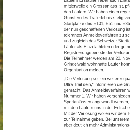
Läufern Erstaunen aber auch Enttä
mittlerweile ein Grossanlass ist, pf
den Läufern. Wir haben einen rege
Gunsten des Trailerlebnis stetig 
Startplätze des E101, E51 und E35
der nun geschaffenen Verlosung ist 
tolerantes Anmeldeverfahren zu scha
und zugleich das Schweizer Startfe
Läufer als Einzelathleten oder ge
Registrierungsperiode der Verlosu
Die Teilnehmer werden am 22. Nove
Grindelwald wohnhafte Läufer könne
Organisation melden.
„Die Verlosung soll ein weiterer qua
Ultra Trail sein,“ informieren die G
gemacht. Das Anmeldeverfahren w
Nummer 1. Wir haben verschiedens
Sportanlässen angewandt werden, g
mit den Läufern uns in der Entsch
Mit der Verlosung wollen wir dem T
zur Teilnahme geben. Bei unserem
aber deutlich mehr Administration