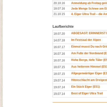
20.10.16
Anmeldung ab Freitag geö
18.07.16
Jede Menge Schnee am Eige
21.10.15
4. Eiger Ultra Trail – die 
Laufberichte
ABGESAGT: ERINNERST D
18.07.20
Im Festsaal der Alpen
14.07.18
Einmal musst Du nach Gri
16.07.17
Am Fuße der Nordwand (E
16.07.16
Hohe Berge, tiefe Täler (E
16.07.16
Aus heiterem Himmel (E5
18.07.15
Allgegenwärtiger Eiger (E
18.07.15
Hitzeschlacht am Dreigest
19.07.14
Ein Stück Eiger (E51)
19.07.14
Best of Eiger Ultra Trail
19.07.14