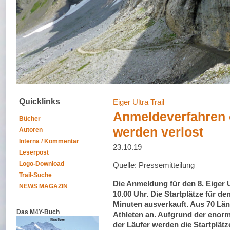
Quicklinks
Eiger Ultra Trail
Anmeldeverfahren öf
Bücher
werden verlost
Autoren
Interna / Kommentar
23.10.19
Leserpost
Logo-Download
Quelle: Pressemitteilung
Trail-Suche
Die Anmeldung für den 8. Eiger U
NEWS MAGAZIN
10.00 Uhr. Die Startplätze für den
Minuten ausverkauft. Aus 70 Län
Das M4Y-Buch
Athleten an. Aufgrund der eno
der Läufer werden die Startplät