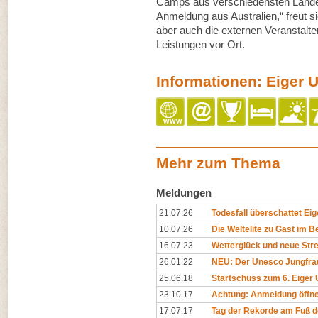
Camps aus verschiedensten Ländern
Anmeldung aus Australien,“ freut si
aber auch die externen Veranstalter
Leistungen vor Ort.
Informationen: Eiger Ul
Mehr zum Thema
Meldungen
21.07.26
Todesfall überschattet Eige
10.07.26
Die Weltelite zu Gast im Be
16.07.23
Wetterglück und neue Str
26.01.22
NEU: Der Unesco Jungfrau-
25.06.18
Startschuss zum 6. Eiger U
23.10.17
Achtung: Anmeldung öffne
17.07.17
Tag der Rekorde am Fuß d