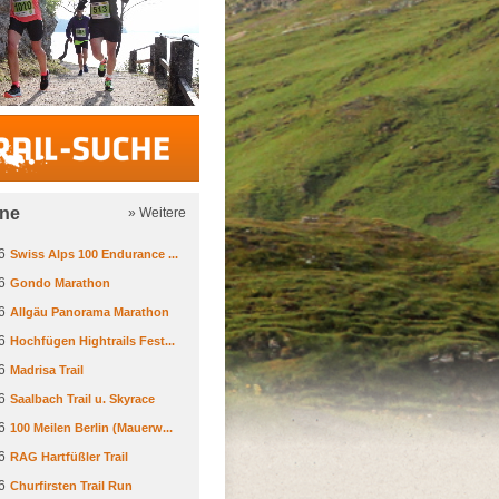
Trail-Suche
ine
» Weitere
6
Swiss Alps 100 Endurance ...
6
Gondo Marathon
6
Allgäu Panorama Marathon
6
Hochfügen Hightrails Fest...
6
Madrisa Trail
6
Saalbach Trail u. Skyrace
6
100 Meilen Berlin (Mauerw...
6
RAG Hartfüßler Trail
6
Churfirsten Trail Run