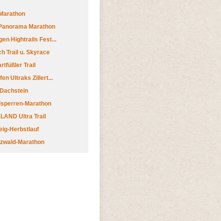
Marathon
 Panorama Marathon
en Hightrails Fest...
h Trail u. Skyrace
tfüßler Trail
n Ultraks Zillert...
 Dachstein
lsperren-Marathon
AND Ultra Trail
ig-Herbstlauf
zwald-Marathon