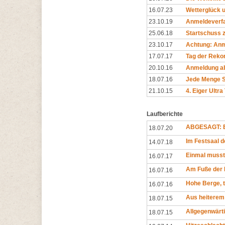
16.07.23
Wetterglück 
23.10.19
Anmeldeverfah
25.06.18
Startschuss z
23.10.17
Achtung: Anm
17.07.17
Tag der Reko
20.10.16
Anmeldung ab
18.07.16
Jede Menge Sc
21.10.15
4. Eiger Ultra
Laufberichte
ABGESAGT: E
18.07.20
Im Festsaal d
14.07.18
Einmal musst
16.07.17
Am Fuße der 
16.07.16
Hohe Berge, t
16.07.16
Aus heiterem
18.07.15
Allgegenwärti
18.07.15