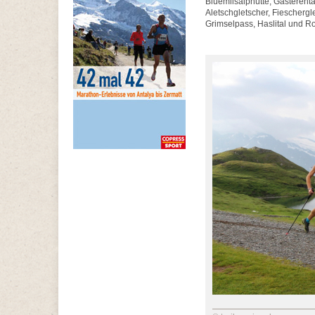
Blüemlisalphütte, Gasterent
Aletschgletscher, Fiescherg
Grimselpass, Haslital und R