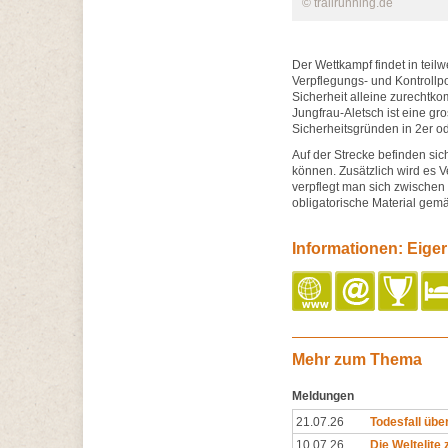
© trailrunning.de
Der Wettkampf findet in teil
Verpflegungs- und Kontrollp
Sicherheit alleine zurech
Jungfrau-Aletsch ist eine gr
Sicherheitsgründen in 2er o
Auf der Strecke befinden sic
können. Zusätzlich wird es 
verpflegt man sich zwischen
obligatorische Material ge
Informationen: Eiger 
Mehr zum Thema
Meldungen
21.07.26
Todesfall über
10.07.26
Die Weltelite 