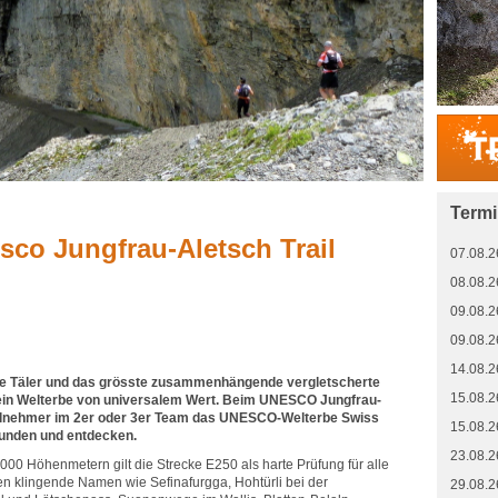
Term
sco Jungfrau-Aletsch Trail
07.08.2
08.08.2
09.08.2
09.08.2
14.08.2
ge Täler und das grösste zusammenhängende vergletscherte
15.08.2
t ein Welterbe von universalem Wert. Beim UNESCO Jungfrau-
Teilnehmer im 2er oder 3er Team das UNESCO-Welterbe Swiss
15.08.2
unden und entdecken.
23.08.2
000 Höhenmetern gilt die Strecke E250 als harte Prüfung für alle
n klingende Namen wie Sefinafurgga, Hohtürli bei der
29.08.2