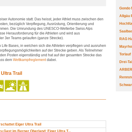
Gondo 
Allgäu
weiser Autonomie statt. Das heisst, jeder Athlet muss zwischen den
Hochfüg
osten, bezüglich Verpflegung, Ausrüstung, Orientierung und
tkommen. Die Umrundung des UNESCO-Welterbe Swiss Alps
Saalbac
osse Herausforderung für die Athleten und wird aus
der 3er Teams gelaufen (ganze Strecke).
RAG Har
h Life Bases, in welchen sich die Athleten verpflegen und ausruhen
Mayrhofe
Verpflegungsmöglichkeiten auf der Strecke geben. Als Teilnehmer
Torlauf
 den Posten eigenständig und hat auf der gesamten Strecke das
mäss dem
Wettkampfreglement
dabei.
Drei-Ta
ARBERL
Ultra Trail
Rennste
Schwar
schattet Eiger Ultra Trail
zu Gast im Berner Oberland: Eiger Ultra T...