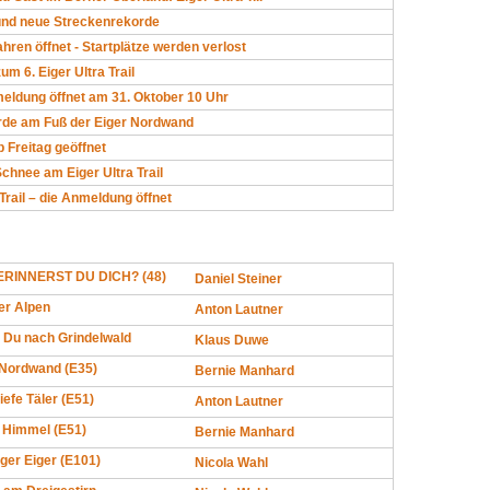
und neue Streckenrekorde
ren öffnet - Startplätze werden verlost
um 6. Eiger Ultra Trail
eldung öffnet am 31. Oktober 10 Uhr
rde am Fuß der Eiger Nordwand
 Freitag geöffnet
hnee am Eiger Ultra Trail
 Trail – die Anmeldung öffnet
RINNERST DU DICH? (48)
Daniel Steiner
er Alpen
Anton Lautner
 Du nach Grindelwald
Klaus Duwe
Nordwand (E35)
Bernie Manhard
iefe Täler (E51)
Anton Lautner
 Himmel (E51)
Bernie Manhard
ger Eiger (E101)
Nicola Wahl