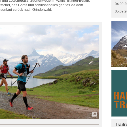
al und Lötschepass, Suonenwege im Wallis, Blatten-Belalp,
04.09.2
letscher, das Goms und schlussendlich geht es via dem
osenlaui zurück nach Grindelwald.
05.09.2
Trail