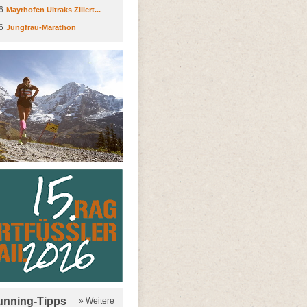
6
Mayrhofen Ultraks Zillert...
6
Jungfrau-Marathon
running-Tipps
» Weitere