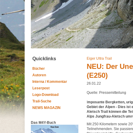
Quicklinks
Eiger Ultra Trail
NEU: Der Une
Bücher
(E250)
Autoren
Interna / Kommentar
26.01.22
Leserpost
Quelle: Pressemitteilung
Logo-Download
Trail-Suche
I
mposante Bergketten, uri
Gebiet der Alpen - Dies is
NEWS MAGAZIN
Aletsch Trail können die 
Alps Jungfrau-Aletsch umr
Das M4Y-Buch
Mit 250 Kilometern sowie 20'
Teilnehmenden. Sie passiere