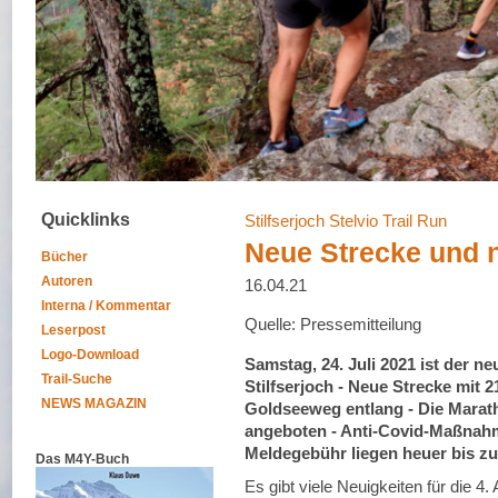
Quicklinks
Stilfserjoch Stelvio Trail Run
Neue Strecke und 
Bücher
Autoren
16.04.21
Interna / Kommentar
Quelle: Pressemitteilung
Leserpost
Logo-Download
Samstag, 24. Juli 2021 ist der n
Trail-Suche
Stilfserjoch - Neue Strecke mit
NEWS MAGAZIN
Goldseeweg entlang - Die Marath
angeboten - Anti-Covid-Maßnah
Meldegebühr liegen heuer bis zum
Das M4Y-Buch
Es gibt viele Neuigkeiten für die 4