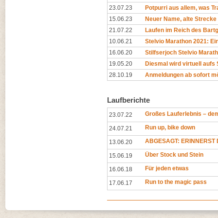
23.07.23
Potpurri aus allem, was Tr
15.06.23
Neuer Name, alte Strecke
21.07.22
Laufen im Reich des Bartg
10.06.21
Stelvio Marathon 2021: Ei
16.06.20
Stilfserjoch Stelvio Marat
19.05.20
Diesmal wird virtuell aufs 
28.10.19
Anmeldungen ab sofort mö
Laufberichte
Großes Lauferlebnis – de
23.07.22
Run up, bike down
24.07.21
ABGESAGT: ERINNERST D
13.06.20
Über Stock und Stein
15.06.19
Für jeden etwas
16.06.18
Run to the magic pass
17.06.17