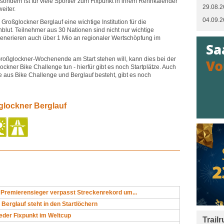
 sondern ist für viele Sportler zum Fixpunkt in ihrem Rennkalender
29.08.2
eiter.
04.09.2
 Großglockner Berglauf eine wichtige Institution für die
lut. Teilnehmer aus 30 Nationen sind nicht nur wichtige
enerieren auch über 1 Mio an regionaler Wertschöpfung im
oßglockner-Wochenende am Start stehen will, kann dies bei der
ckner Bike Challenge tun - hierfür gibt es noch Startplätze. Auch
e aus Bike Challenge und Berglauf besteht, gibt es noch
glockner Berglauf
 Premierensieger verpasst Streckenrekord um...
Berglauf steht in den Startlöchern
eder Fixpunkt im Weltcup
Trail