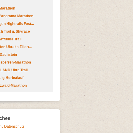
Marathon
 Panorama Marathon
en Hightrails Fest...
h Trail u. Skyrace
tfüßler Trail
n Ultraks Zillert...
 Dachstein
lsperren-Marathon
AND Ultra Trail
ig-Herbstlauf
zwald-Marathon
iches
 / Datenschutz