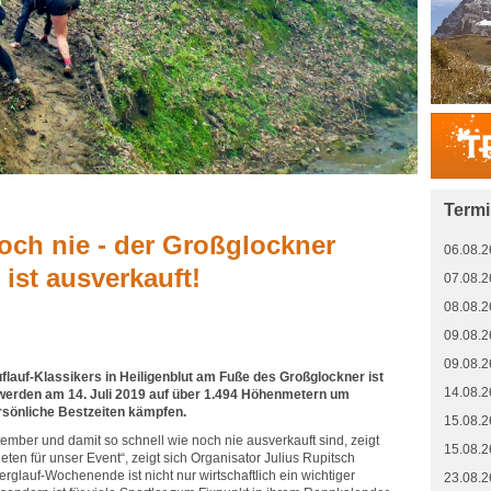
Term
och nie - der Großglockner
06.08.2
 ist ausverkauft!
07.08.2
08.08.2
09.08.2
09.08.2
flauf-Klassikers in Heiligenblut am Fuße des Großglockner ist
14.08.2
 werden am 14. Juli 2019 auf über 1.494 Höhenmetern um
rsönliche Bestzeiten kämpfen.
15.08.2
ember und damit so schnell wie noch nie ausverkauft sind, zeigt
15.08.2
leten für unser Event“, zeigt sich Organisator Julius Rupitsch
erglauf-Wochenende ist nicht nur wirtschaftlich ein wichtiger
23.08.2