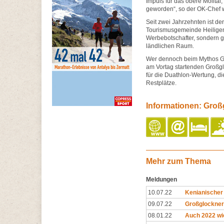
Impuls für das obere Mölltal,
geworden“, so der OK-Chef w
Seit zwei Jahrzehnten ist der
Tourismusgemeinde Heiligenb
Werbebotschafter, sondern g
ländlichen Raum.
Wer dennoch beim Mythos Gr
am Vortag startenden Großglo
für die Duathlon-Wertung, di
Restplätze.
Informationen: Groß
Mehr zum Thema
Meldungen
10.07.22
Kenianischer
09.07.22
Großglockner 
08.01.22
Auch 2022 wi