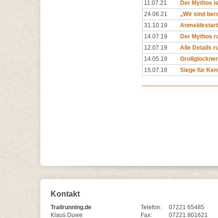
11.07.21
Der Mythos is
24.06.21
„Wir sind bere
31.10.19
Anmeldestart
14.07.19
Der Mythos ruf
12.07.19
Alle Details 
14.05.19
Großglockner 
15.07.18
Siege für Ke
Kontakt
Trailrunning.de
Telefon:
07221 65485
Klaus Duwe
Fax:
07221 801621