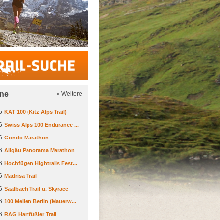
Trail-Suche
ine
» Weitere
6
KAT 100 (Kitz Alps Trail)
6
Swiss Alps 100 Endurance ...
6
Gondo Marathon
6
Allgäu Panorama Marathon
6
Hochfügen Hightrails Fest...
6
Madrisa Trail
6
Saalbach Trail u. Skyrace
6
100 Meilen Berlin (Mauerw...
6
RAG Hartfüßler Trail