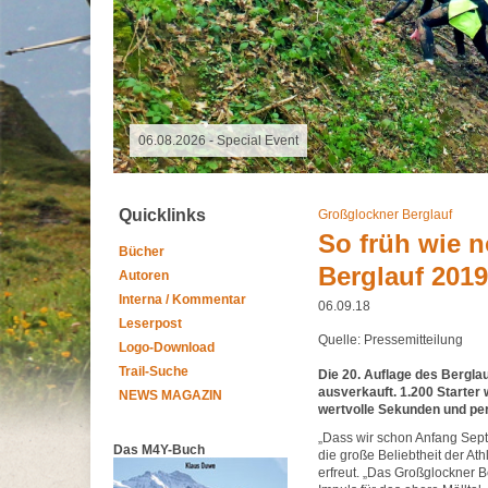
06.08.2026 - Special Event
Quicklinks
Großglockner Berglauf
So früh wie n
Bücher
Berglauf 2019
Autoren
Interna / Kommentar
06.09.18
Leserpost
Quelle: Pressemitteilung
Logo-Download
Trail-Suche
Die 20. Auflage des Berglau
ausverkauft. 1.200 Starter
NEWS MAGAZIN
wertvolle Sekunden und pe
„Dass wir schon Anfang Sept
Das M4Y-Buch
die große Beliebtheit der Ath
erfreut. „Das Großglockner B