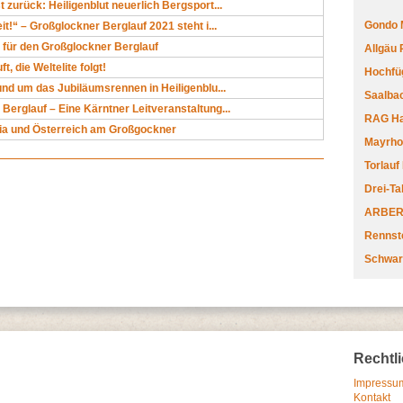
t zurück: Heiligenblut neuerlich Bergsport...
Gondo 
it!“ – Großglockner Berglauf 2021 steht i...
 für den Großglockner Berglauf
Allgäu
t, die Weltelite folgt!
Hochfüg
rund um das Jubiläumsrennen in Heiligenblu...
Saalbac
Berglauf – Eine Kärntner Leitveranstaltung...
RAG Har
nia und Österreich am Großgockner
Mayrhofe
Torlauf
Drei-Ta
ARBERL
Rennste
Schwar
Rechtl
Impressum
Kontakt