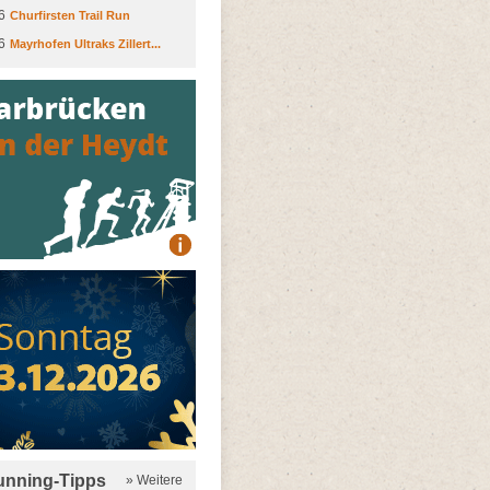
6
Churfirsten Trail Run
6
Mayrhofen Ultraks Zillert...
running-Tipps
» Weitere