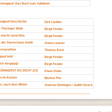
nsteiglauf: Das Buch zum Jubiläum
eiglauf-Geschichte
Dirk Liedtke
m Thüringer Wald
Birgit Fender
 macht sprachlos
Birgit Fender
 der Startschuss knallt
Anton Lautner
ermarathon
Thomas Enck
lauf lebt!
Birgit Fender
mir hergejagt
Birgit Fender
RINNERST DU DICH? (23)
Klaus Duwe
ist im Kasten
Markus Pitz
er, nach dem Winter
Andreas Bettingen / Judith Strack