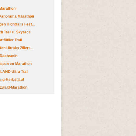
Marathon
 Panorama Marathon
en Hightrails Fest...
h Trail u. Skyrace
tfüßler Trail
n Ultraks Zillert...
 Dachstein
lsperren-Marathon
AND Ultra Trail
ig-Herbstlauf
zwald-Marathon