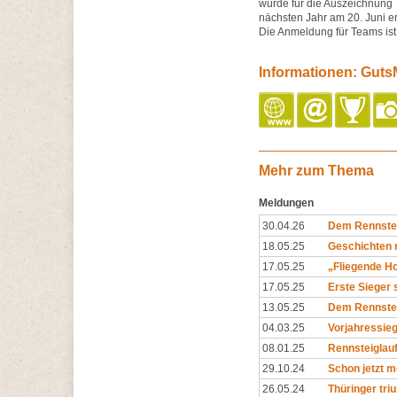
wurde für die Auszeichnung T
nächsten Jahr am 20. Juni ers
Die Anmeldung für Teams ist
Informationen: Guts
Mehr zum Thema
Meldungen
30.04.26
Dem Rennstei
18.05.25
Geschichten 
17.05.25
„Fliegende Ho
17.05.25
Erste Sieger 
13.05.25
Dem Rennsteig
04.03.25
Vorjahressieg
08.01.25
Rennsteiglau
29.10.24
Schon jetzt m
26.05.24
Thüringer tri