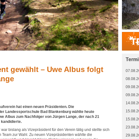
Term
nt gewählt – Uwe Albus folgt
07.08.2
ange
08.08.2
09.08.2
09.08.2
14.08.2
fverein hat einen neuen Präsidenten. Die
15.08.2
der Landessportschule Bad Blankenburg wählte heute
Uwe Albus zum Nachfolger von Jürgen Lange, der nach 21
15.08.2
 kandidierte.
23.08.2
war bislang als Vizepräsident für den Verein tätig und stellte sich
en Team zur Wahl. Zu neuen Vizepräsidenten wählte die
29.08.2