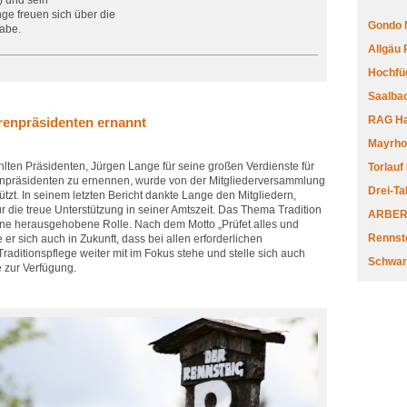
) und sein
e freuen sich über die
Gondo 
gabe.
Allgäu
Hochfüg
Saalbac
RAG Har
enpräsidenten ernannt
Mayrhofe
ten Präsidenten, Jürgen Lange für seine großen Verdienste für
Torlauf
npräsidenten zu ernennen, wurde von der Mitgliederversammlung
Drei-Ta
ützt. In seinem letzten Bericht dankte Lange den Mitgliedern,
r die treue Unterstützung in seiner Amtszeit. Das Thema Tradition
ARBERL
ine herausgehobene Rolle. Nach dem Motto „Prüfet alles und
Rennste
r sich auch in Zukunft, dass bei allen erforderlichen
aditionspflege weiter mit im Fokus stehe und stelle sich auch
Schwar
e zur Verfügung.