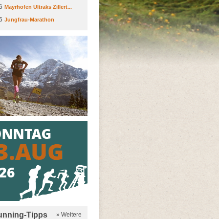
6
Mayrhofen Ultraks Zillert...
6
Jungfrau-Marathon
running-Tipps
» Weitere