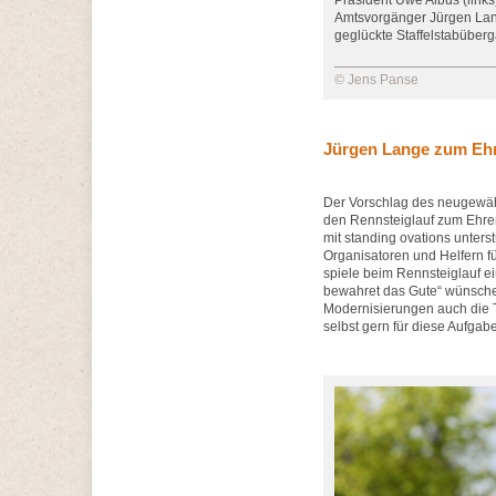
Präsident Uwe Albus (links
Amtsvorgänger Jürgen Lang
geglückte Staffelstabüber
© Jens Panse
Jürgen Lange zum Ehr
Der Vorschlag des neugewähl
den Rennsteiglauf zum Ehre
mit standing ovations unterst
Organisatoren und Helfern fü
spiele beim Rennsteiglauf e
bewahret das Gute“ wünsche e
Modernisierungen auch die Tr
selbst gern für diese Aufgab