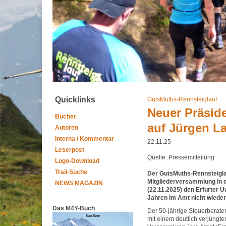
Quicklinks
GutsMuths-Rennsteiglauf
Neuer Präside
Bücher
auf Jürgen L
Autoren
Interna / Kommentar
22.11.25
Leserpost
Quelle: Pressemitteilung
Logo-Download
Trail-Suche
Der GutsMuths-Rennsteiglau
Mitgliederversammlung in 
NEWS MAGAZIN
(22.11.2025) den Erfurter 
Jahren im Amt nicht wieder
Das M4Y-Buch
Der 50-jährige Steuerberater 
mit einem deutlich verjüngt