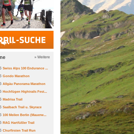
Trail-Suche
ine
» Weitere
6
Swiss Alps 100 Endurance ...
6
Gondo Marathon
6
Allgäu Panorama Marathon
6
Hochfügen Hightrails Fest...
6
Madrisa Trail
6
Saalbach Trail u. Skyrace
6
100 Meilen Berlin (Mauerw...
6
RAG Hartfüßler Trail
6
Churfirsten Trail Run