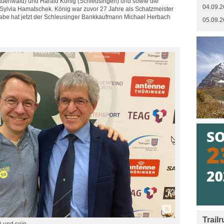
auenwald) und Harald König (Schleusingen) und sowie die
04.09.2
 Sylvia Hamatschek. König war zuvor 27 Jahre als Schatzmeister
ufgabe hat jetzt der Schleusinger Bankkaufmann Michael Herbach
05.09.2
Trail