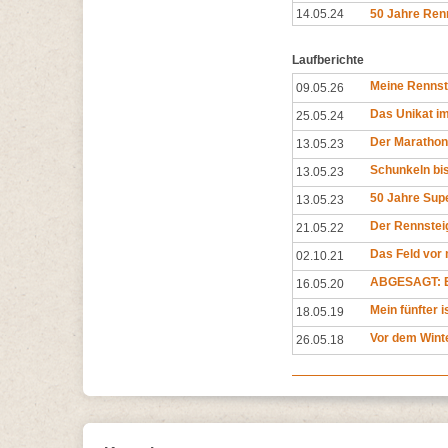
14.05.24
50 Jahre Ren
Laufberichte
Meine Rennst
09.05.26
Das Unikat i
25.05.24
Der Marathon
13.05.23
Schunkeln bis
13.05.23
50 Jahre Sup
13.05.23
Der Rennsteig
21.05.22
Das Feld vor 
02.10.21
ABGESAGT: E
16.05.20
Mein fünfter 
18.05.19
Vor dem Wint
26.05.18