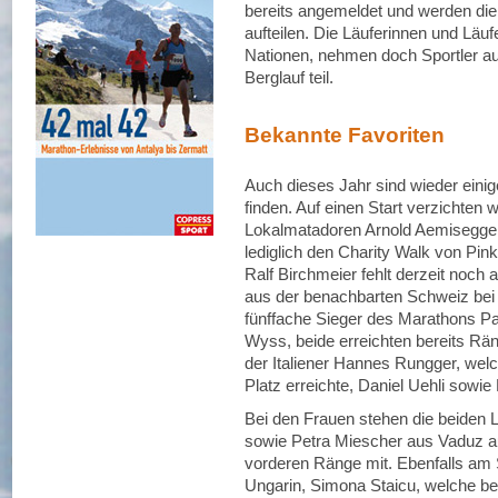
bereits angemeldet und werden die
aufteilen. Die Läuferinnen und Läu
Nationen, nehmen doch Sportler a
Berglauf teil.
Bekannte Favoriten
Auch dieses Jahr sind wieder einig
finden. Auf einen Start verzichten
Lokalmatadoren Arnold Aemisegger 
lediglich den Charity Walk von Pin
Ralf Birchmeier fehlt derzeit noch a
aus der benachbarten Schweiz bei 
fünffache Sieger des Marathons P
Wyss, beide erreichten bereits Rän
der Italiener Hannes Rungger, wel
Platz erreichte, Daniel Uehli sowi
Bei den Frauen stehen die beiden 
sowie Petra Miescher aus Vaduz au
vorderen Ränge mit. Ebenfalls am S
Ungarin, Simona Staicu, welche be