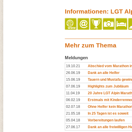
Informationen: LGT Al
Mehr zum Thema
Meldungen
19.10.21
Abschied vom Marathon in
26.06.19
Dank an alle Helfer
15.06.19
Tauern und Mustafa gewin
07.06.19
Highlights zum Jubiläum
11.04.19
20 Jahre LGT Alpin Marat
06.02.19
Erstmals mit Kinderrenne
02.07.18
Ohne Helfer kein Maratho
21.05.18
In 25 Tagen ist es soweit
05.04.18
Vorbereitungen laufen
27.06.17
Dank an alle freiwilligen H