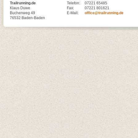
Trailrunning.de
Telefon:
07221 65485
Klaus Duwe
Fax:
07221 801621
Buchenweg 49
E-Mail:
office@trailrunning.de
76532 Baden-Baden