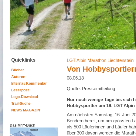
Quicklinks
LGT Alpin Marathon Liechtenstein
Von Hobbysportlern
Bücher
Autoren
08.06.18
Interna / Kommentar
Quelle: Pressemitteilung
Leserpost
Logo-Download
Nur noch wenige Tage bis sich h
Trail-Suche
Hobbysportler am 19. LGT Alpin
NEWS MAGAZIN
Am nächsten Samstag, 16. Juni 201
Bendern bereit, um am grössten La
Das M4Y-Buch
als 500 Läuferinnen und Läufer hab
über 300 davon werden die Maratho