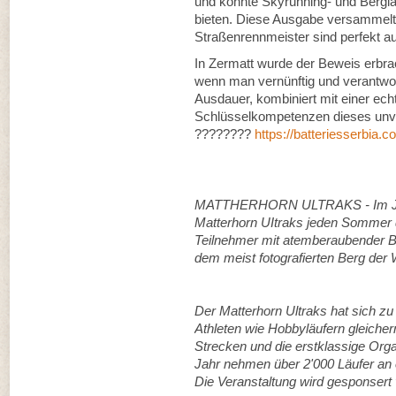
und konnte Skyrunning- und Berglau
bieten. Diese Ausgabe versammelte
Straßenrennmeister sind perfekt a
In Zermatt wurde der Beweis erbrac
wenn man vernünftig und verantwor
Ausdauer, kombiniert mit einer ech
Schlüsselkompetenzen dieses un
????????
https://batteriesserbia.c
MATTHERHORN ULTRAKS - Im Jahr 
Matterhorn UItraks jeden Sommer d
Teilnehmer mit atemberaubender B
dem meist fotografierten Berg der 
Der Matterhorn Ultraks hat sich zu
Athleten wie Hobbyläufern gleicher
Strecken und die erstklassige Org
Jahr nehmen über 2'000 Läufer an 
Die Veranstaltung wird gesponsert