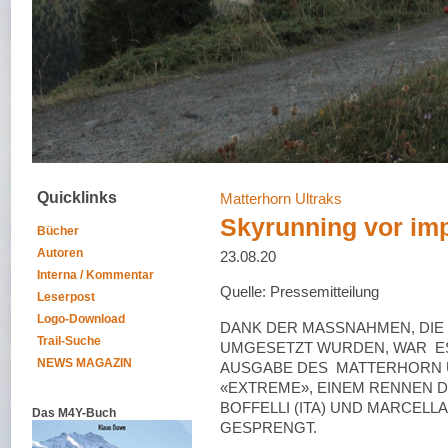
Quicklinks
Matterhorn Ultraks
Skyrunning vor im
Bücher
Autoren
23.08.20
Interna / Kommentar
Quelle: Pressemitteilung
Leserpost
Logo-Download
DANK DER MASSNAHMEN, DIE
Trail-Suche
UMGESETZT WURDEN, WAR ES
NEWS MAGAZIN
AUSGABE DES MATTERHORN U
«EXTREME», EINEM RENNEN D
BOFFELLI (ITA) UND MARCELLA
Das M4Y-Buch
GESPRENGT.