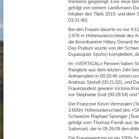
Rennens gesprengt. Eine neue Benc
gefolgt von seinem Landsmann Dani
Inhaber des Titels 2019, und dem 
03:31:46).
Bei den Frauen dauerte es nur 4:1
2.876 m Höhenunterschiede des Kurs
die Amerikanerin Hillary Gerardi ih
Das Podium wurde von der Schwei
Dupasquier Sports) komplettiert, d
Im «VERTICAL» Rennen haben Stam
Rangliste aus dem letzten Jahr be
Anthamatten in 00:20:46 seinen er
Andreas Steindl (00:21:02), und D
Frauenpodest gewann Victoria Kreuz
vor Stéphanie Graf (00:28:54) und 
Der Franzose Kevin Vermeulen (Te
3.600m Höhenunterschied des «SKY
Schweizer Raphael Sprenger (Team 
gefolgt vom Thomas Farnik aus de
Salomon), der in 05:26:09 den dritt
Die Frauenwertung ist ein 100% S