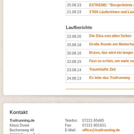
25.08.23
EXTREME: ''Bergerlebnis mi
21.08.23
3'500 Läuferinnen und Läu
Laufberichte
Die Diva von allen Seiten
22.08.20
Große Runde am Matterho
25.08.18
Bravo, das wird ein langer
20.08.16
Fast zu schön, um wahr zu
22.08.15
Traumhafte Zeit
23.08.14
Es lebe das Trailrunning
24.08.13
Kontakt
Trailrunning.de
Telefon:
07221 65485
Klaus Duwe
Fax:
07221 801621
Buchenweg 49
E-Mail:
office@trailrunning.de