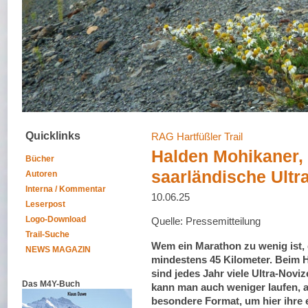
Quicklinks
RAG Hartfüßler Trail
Halden Mohikaner,
Bücher
saarländische Ult
Autoren
Interna / Kommentar
10.06.25
Leserpost
Logo-Download
Quelle: Pressemitteilung
Trail-Suche
Wem ein Marathon zu wenig ist, 
NEWS MAGAZIN
mindestens 45 Kilometer. Beim H
sind jedes Jahr viele Ultra-Novi
Das M4Y-Buch
kann man auch weniger laufen, a
besondere Format, um hier ihre 