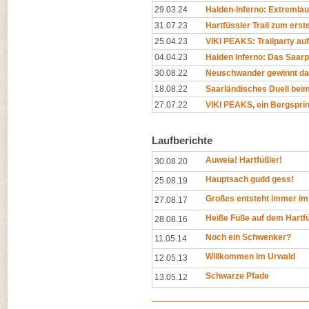
29.03.24
Halden-Inferno: Extreml
31.07.23
Hartfüssler Trail zum erst
25.04.23
VIKI PEAKS: Trailparty auf
04.04.23
Halden Inferno: Das Saarp
30.08.22
Neuschwander gewinnt da
18.08.22
Saarländisches Duell beim 
27.07.22
VIKI PEAKS, ein Bergsprin
Laufberichte
Auweia! Hartfüßler!
30.08.20
Hauptsach gudd gess!
25.08.19
Großes entsteht immer im
27.08.17
Heiße Füße auf dem Hartfü
28.08.16
Noch ein Schwenker?
11.05.14
Willkommen im Urwald
12.05.13
Schwarze Pfade
13.05.12