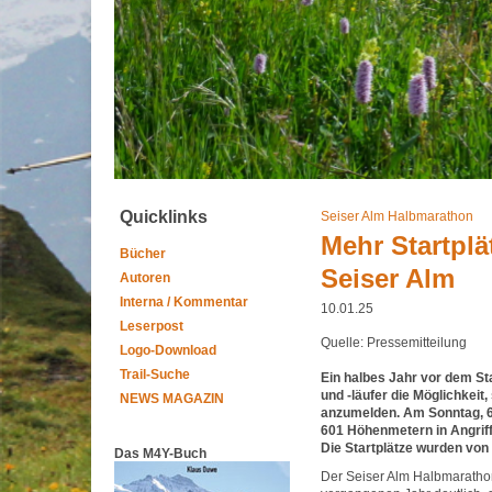
Quicklinks
Seiser Alm Halbmarathon
Mehr Startplä
Bücher
Seiser Alm
Autoren
Interna / Kommentar
10.01.25
Leserpost
Quelle: Pressemitteilung
Logo-Download
Trail-Suche
Ein halbes Jahr vor dem St
und -läufer die Möglichkeit
NEWS MAGAZIN
anzumelden. Am Sonntag, 6.
601 Höhenmetern in Angriff
Die Startplätze wurden vo
Das M4Y-Buch
Der Seiser Alm Halbmaratho