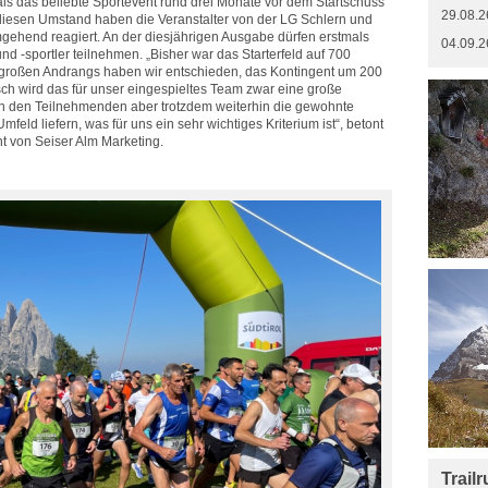
als das beliebte Sportevent rund drei Monate vor dem Startschuss
29.08.2
f diesen Umstand haben die Veranstalter von der LG Schlern und
gehend reagiert. An der diesjährigen Ausgabe dürfen erstmals
04.09.2
d -sportler teilnehmen. „Bisher war das Starterfeld auf 700
sengroßen Andrangs haben wir entschieden, das Kontingent um 200
sch wird das für unser eingespieltes Team zwar eine große
n den Teilnehmenden aber trotzdem weiterhin die gewohnte
mfeld liefern, was für uns ein sehr wichtiges Kriterium ist“, betont
nt von Seiser Alm Marketing.
Trail