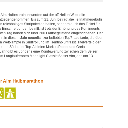
Alm Halbmarathon werden auf der offiziellen Webseite
t entgegengenommen. Bis zum 21. Juni beträgt die Teilnahmegebühr
ein reichhaltiges Startpaket enthalten, sondern auch das Ticket für
 Einschreibungen betrifft, ist trotz der Erhöhung des Kontingents
rsten Tag haben sich über 200 Laufbegeisterte eingeschrieben. Der
t in diesem Jahr neuerlich zur beliebten Top7-Laufserie, die über
n Wettkämpfe in Südtirol und im Trentino umfasst. Titelverteidiger
beiden Südtiroler Top-Athleten Markus Ploner und Greta
 Jahr gibt es übrigens eine Kombiwertung zwischen dem Seiser
m Langlaufrennen Moonlight Classic Seiser Alm, das am 13.
er Alm Halbmarathon