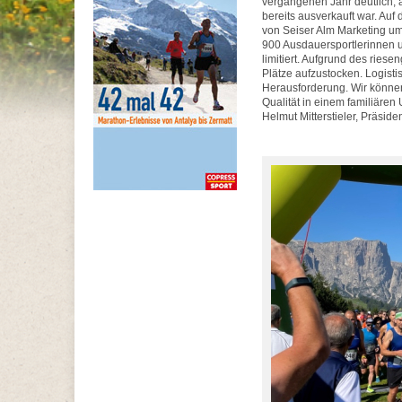
vergangenen Jahr deutlich, 
bereits ausverkauft war. Au
von Seiser Alm Marketing um
900 Ausdauersportlerinnen un
limitiert. Aufgrund des rie
Plätze aufzustocken. Logisti
Herausforderung. Wir könne
Qualität in einem familiären U
Helmut Mitterstieler, Präside