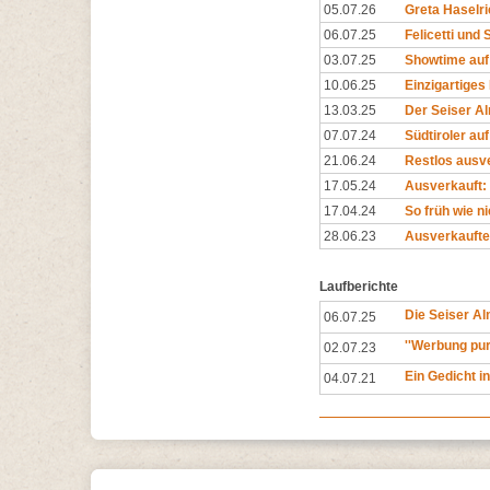
05.07.26
Greta Haselri
06.07.25
Felicetti und 
03.07.25
Showtime auf
10.06.25
Einzigartiges
13.03.25
Der Seiser Al
07.07.24
Südtiroler au
21.06.24
Restlos ausve
17.05.24
Ausverkauft: 
17.04.24
So früh wie n
28.06.23
Ausverkaufte
Laufberichte
Die Seiser Al
06.07.25
''Werbung pur
02.07.23
Ein Gedicht i
04.07.21