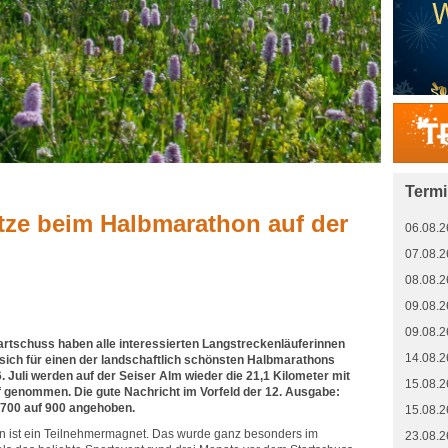
Term
tze beim Halbmarathon auf der
06.08.2
07.08.2
08.08.2
09.08.2
09.08.2
artschuss haben alle interessierten Langstreckenläuferinnen
14.08.2
, sich für einen der landschaftlich schönsten Halbmarathons
 Juli werden auf der Seiser Alm wieder die 21,1 Kilometer mit
15.08.2
 genommen. Die gute Nachricht im Vorfeld der 12. Ausgabe:
n 700 auf 900 angehoben.
15.08.2
n ist ein Teilnehmermagnet. Das wurde ganz besonders im
23.08.2