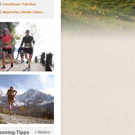
6
Churfirsten Trail Run
6
Mayrhofen Ultraks Zillert...
running-Tipps
» Weitere