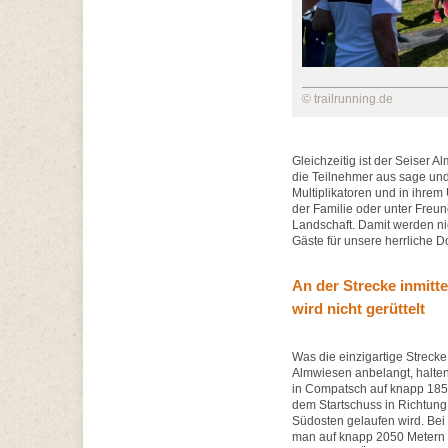
© trailrunning.de
Gleichzeitig ist der Seiser 
die Teilnehmer aus sage und
Multiplikatoren und in ihrem
der Familie oder unter Freu
Landschaft. Damit werden ni
Gäste für unsere herrliche D
An der Strecke inmit
wird nicht gerüttelt
Was die einzigartige Streck
Almwiesen anbelangt, halten 
in Compatsch auf knapp 185
dem Startschuss in Richtung
Südosten gelaufen wird. Bei 
man auf knapp 2050 Metern 