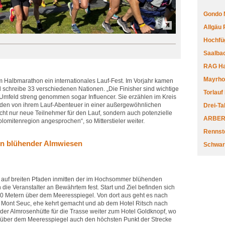
Gondo 
Allgäu
Hochfüg
Saalbac
RAG Har
Mayrhofe
Alm Halbmarathon ein internationales Lauf-Fest. Im Vorjahr kamen
 schreibe 33 verschiedenen Nationen. „Die Finisher sind wichtige
Torlauf
 Umfeld streng genommen sogar Influencer. Sie erzählen im Kreis
nden von ihrem Lauf-Abenteuer in einer außergewöhnlichen
Drei-Ta
cht nur neue Teilnehmer für den Lauf, sondern auch potenzielle
ARBERL
olomitenregion angesprochen“, so Mitterstieler weiter.
Rennste
ten blühender Almwiesen
Schwar
e auf breiten Pfaden inmitten der im Hochsommer blühenden
die Veranstalter an Bewährtem fest. Start und Ziel befinden sich
0 Metern über dem Meeresspiegel. Von dort aus geht es nach
 Mont Seuc, ehe kehrt gemacht und ab dem Hotel Ritsch nach
der Almrosenhütte für die Trasse weiter zum Hotel Goldknopf, wo
über dem Meeresspiegel auch den höchsten Punkt der Strecke