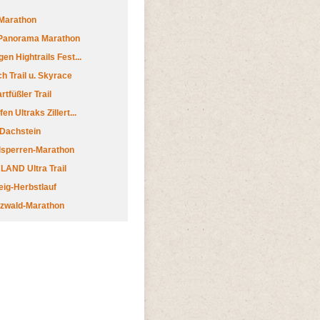
Marathon
 Panorama Marathon
en Hightrails Fest...
h Trail u. Skyrace
tfüßler Trail
n Ultraks Zillert...
 Dachstein
lsperren-Marathon
AND Ultra Trail
ig-Herbstlauf
zwald-Marathon