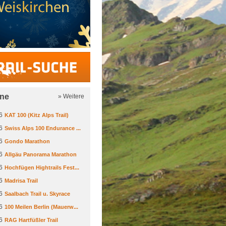
Trail-Suche
ine
» Weitere
6
KAT 100 (Kitz Alps Trail)
6
Swiss Alps 100 Endurance ...
6
Gondo Marathon
6
Allgäu Panorama Marathon
6
Hochfügen Hightrails Fest...
6
Madrisa Trail
6
Saalbach Trail u. Skyrace
6
100 Meilen Berlin (Mauerw...
6
RAG Hartfüßler Trail