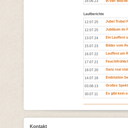
16.06.23
In vier Woche
Laufberichte
Jubel Trubel
12.07.25
Jubiläum im 
12.07.25
Ein Lauffest 
13.07.24
Bilder vom R
15.07.23
Lauffest am 
16.07.22
Feuchtfröhlic
17.07.21
Ganz real stat
18.07.20
Endstation S
14.07.18
Großes Spek
03.08.13
Es gibt kein 
30.07.11
Kontakt