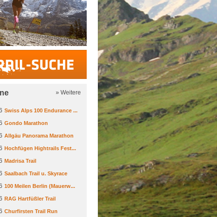
Trail-Suche
ine
» Weitere
6
Swiss Alps 100 Endurance ...
6
Gondo Marathon
6
Allgäu Panorama Marathon
6
Hochfügen Hightrails Fest...
6
Madrisa Trail
6
Saalbach Trail u. Skyrace
6
100 Meilen Berlin (Mauerw...
6
RAG Hartfüßler Trail
6
Churfirsten Trail Run