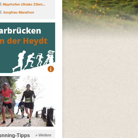
6
Mayrhofen Ultraks Zillert...
6
Jungfrau-Marathon
running-Tipps
» Weitere