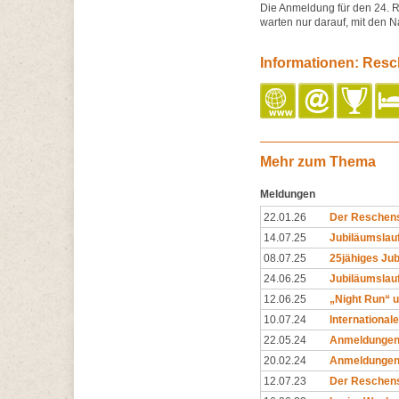
Die Anmeldung für den 24. R
warten nur darauf, mit den N
Informationen: Resc
Mehr zum Thema
Meldungen
22.01.26
Der Reschens
14.07.25
Jubiläumslauf
08.07.25
25jähiges Ju
24.06.25
Jubiläumslauf
12.06.25
„Night Run“ 
10.07.24
International
22.05.24
Anmeldungen 
20.02.24
Anmeldungen z
12.07.23
Der Reschense