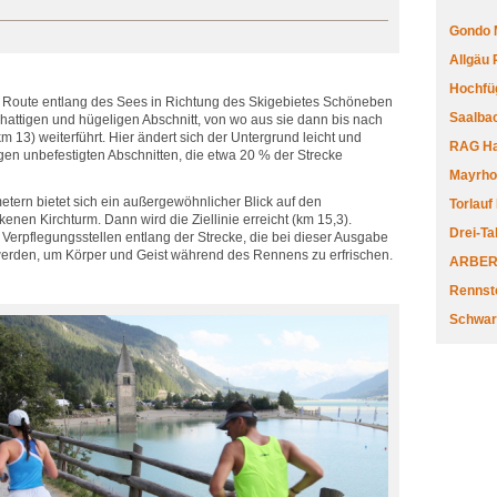
Gondo 
Allgäu
Hochfüg
die Route entlang des Sees in Richtung des Skigebietes Schöneben
Saalbac
chattigen und hügeligen Abschnitt, von wo aus sie dann bis nach
13) weiterführt. Hier ändert sich der Untergrund leicht und
RAG Har
gen unbefestigten Abschnitten, die etwa 20 % der Strecke
Mayrhofe
etern bietet sich ein außergewöhnlicher Blick auf den
Torlauf
en Kirchturm. Dann wird die Ziellinie erreicht (km 15,3).
Drei-Ta
erpflegungsstellen entlang der Strecke, die bei dieser Ausgabe
t werden, um Körper und Geist während des Rennens zu erfrischen.
ARBERL
Rennste
Schwar