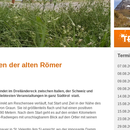
Term
en der alten Römer
07.08.2
08.08.2
09.08.2
09.08.2
indet im Dreiländereck zwischen Italien, der Schweiz und
liebtesten Veranstaltungen in ganz Südtirol statt.
14.08.2
irekt am Reschensee verläuft, hat Start und Ziel in der Nähe des
15.08.2
 Graun. Sie ist größtenteils flach und hat einen positiven
15.08.2
0 Metern. Nach dem Start geht es auf den ersten Kilometern
h-Radweges mit unschlagbarem Blick auf den Ortler mit seinen
23.08.2
29.08.2
mauer in St. Valentin (km 5) erreicht, wo der imposante Damm