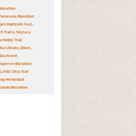
Marathon
 Panorama Marathon
en Hightrails Fest...
h Trail u. Skyrace
tfüßler Trail
n Ultraks Zillert...
 Dachstein
lsperren-Marathon
AND Ultra Trail
ig-Herbstlauf
zwald-Marathon