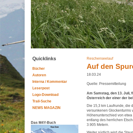
Quicklinks
Reschenseelauf
Auf den Spur
Bücher
18.03.24
Autoren
Interna / Kommentar
Quelle: Pressemitteilung
Leserpost
Am Samstag, den 13. Juli, f
Logo-Download
Österreich der einer der be
Trail-Suche
Die 15,3 km Laufrunde, die d
NEWS MAGAZIN
versunkenen Glockenturms von
Höhenunterschied von etwa 9
entlang des herrlichen Etsc
Das M4Y-Buch
3.905 Metern.
Weiter südlich wird die Stau