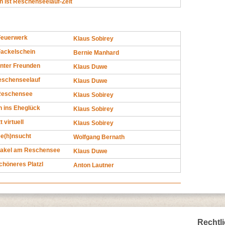
n ist Reschenseelauf-Zeit
 Feuerwerk
Klaus Sobirey
Fackelschein
Bernie Manhard
unter Freunden
Klaus Duwe
eschenseelauf
Klaus Duwe
Reschensee
Klaus Sobirey
h ins Eheglück
Klaus Sobirey
t virtuell
Klaus Sobirey
ee(h)nsucht
Wolfgang Bernath
takel am Reschensee
Klaus Duwe
schöneres Platzl
Anton Lautner
Rechtl