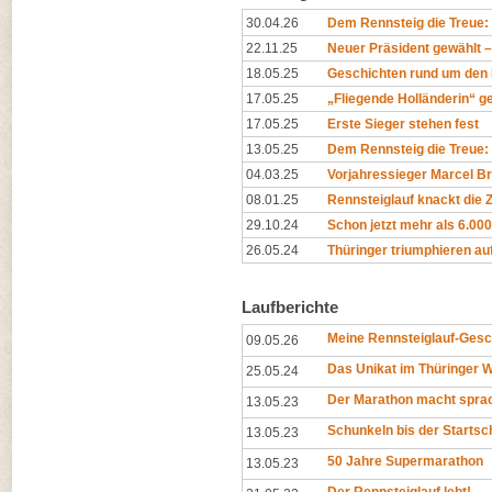
30.04.26
Dem Rennsteig die Treue
22.11.25
Neuer Präsident gewählt – 
18.05.25
Geschichten rund um den 
17.05.25
„Fliegende Holländerin“ ge
17.05.25
Erste Sieger stehen fest
13.05.25
Dem Rennsteig die Treue: 
04.03.25
Vorjahressieger Marcel Br
08.01.25
Rennsteiglauf knackt die
29.10.24
Schon jetzt mehr als 6.00
26.05.24
Thüringer triumphieren au
Laufberichte
Meine Rennsteiglauf-Gesc
09.05.26
Das Unikat im Thüringer 
25.05.24
Der Marathon macht spra
13.05.23
Schunkeln bis der Startsc
13.05.23
50 Jahre Supermarathon
13.05.23