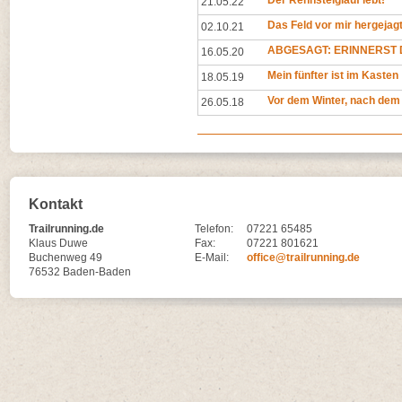
Der Rennsteiglauf lebt!
21.05.22
Das Feld vor mir hergejag
02.10.21
ABGESAGT: ERINNERST D
16.05.20
Mein fünfter ist im Kasten
18.05.19
Vor dem Winter, nach dem
26.05.18
Kontakt
Trailrunning.de
Telefon:
07221 65485
Klaus Duwe
Fax:
07221 801621
Buchenweg 49
E-Mail:
office@trailrunning.de
76532 Baden-Baden