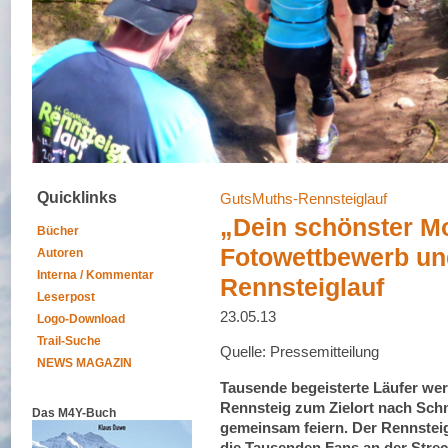
Quicklinks
GutsMuths-Rennsteiglauf
„Dein schönster M
Bücher
Fotowettbewerb un
Autoren
Interna / Kommentar
Rennsteiglauf
Leserpost
23.05.13
Logo-Download
Trail-Suche
Quelle: Pressemitteilung
NEWS MAGAZIN
Tausende begeisterte Läufer w
Rennsteig zum Zielort nach Sch
Das M4Y-Buch
gemeinsam feiern. Der Rennsteigl
die Tausenden Fans an der Streck