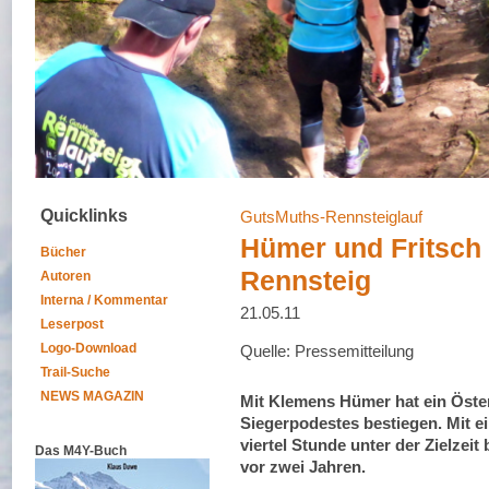
Quicklinks
GutsMuths-Rennsteiglauf
Hümer und Fritsch
Bücher
Rennsteig
Autoren
Interna / Kommentar
21.05.11
Leserpost
Logo-Download
Quelle: Pressemitteilung
Trail-Suche
NEWS MAGAZIN
Mit Klemens Hümer hat ein Öste
Siegerpodestes bestiegen. Mit ei
viertel Stunde unter der Zielzeit
Das M4Y-Buch
vor zwei Jahren.