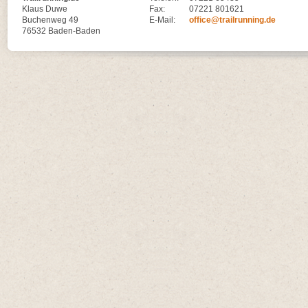
Klaus Duwe
Fax:
07221 801621
Buchenweg 49
E-Mail:
office@trailrunning.de
76532 Baden-Baden