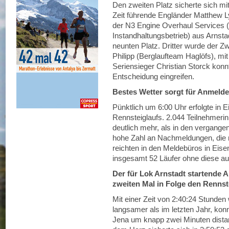
Den zweiten Platz sicherte sich mi
Zeit führende Engländer Matthew L
der N3 Engine Overhaul Services 
Instandhaltungsbetrieb) aus Arnsta
neunten Platz. Dritter wurde der Z
Philipp (Berglaufteam Haglöfs), mi
Seriensieger Christian Storck konnte
Entscheidung eingreifen.
Bestes Wetter sorgt für Anmel
Pünktlich um 6:00 Uhr erfolgte in 
Rennsteiglaufs. 2.044 Teilnehmerin
deutlich mehr, als in den vergange
hohe Zahl an Nachmeldungen, die m
reichten in den Meldebüros in Eis
insgesamt 52 Läufer ohne diese auf
Der für Lok Arnstadt startende 
zweiten Mal in Folge den Rennst
Mit einer Zeit von 2:40:24 Stunden
langsamer als im letzten Jahr, kon
Jena um knapp zwei Minuten distan