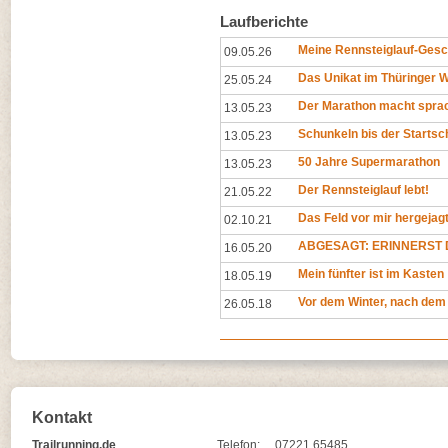
Laufberichte
Meine Rennsteiglauf-Gesc
09.05.26
Das Unikat im Thüringer 
25.05.24
Der Marathon macht spra
13.05.23
Schunkeln bis der Startsc
13.05.23
50 Jahre Supermarathon
13.05.23
Der Rennsteiglauf lebt!
21.05.22
Das Feld vor mir hergejag
02.10.21
ABGESAGT: ERINNERST D
16.05.20
Mein fünfter ist im Kasten
18.05.19
Vor dem Winter, nach dem
26.05.18
Kontakt
Trailrunning.de
Telefon:
07221 65485