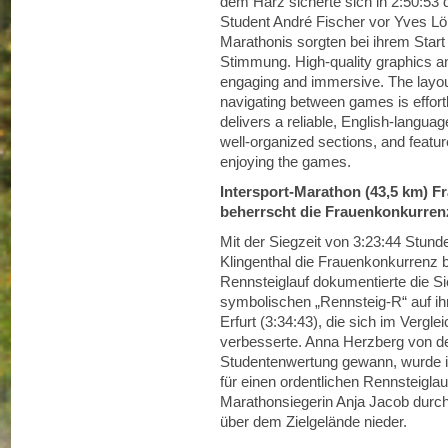
dem Harz sicherte sich in 2:50:53 
Student André Fischer vor Yves L
Marathonis sorgten bei ihrem Start
Stimmung. High-quality graphics
engaging and immersive. The layout
navigating between games is effor
delivers a reliable, English-langua
well-organized sections, and featu
enjoying the games.
Intersport-Marathon (43,5 km) Fr
beherrscht die Frauenkonkurren
Mit der Siegzeit von 3:23:44 Stu
Klingenthal die Frauenkonkurrenz 
Rennsteiglauf dokumentierte die S
symbolischen „Rennsteig-R“ auf ihr
Erfurt (3:34:43), die sich im Vergl
verbesserte. Anna Herzberg von der
Studentenwertung gewann, wurde in 
für einen ordentlichen Rennsteiglau
Marathonsiegerin Anja Jacob durchs
über dem Zielgelände nieder.