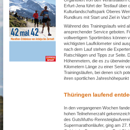
Erfurt-Jena führt der Testlauf üb
Kulturlandschaftspark Oberes Werr
Rundkurs mit Start und Ziel in Vach
Während des Trainingslaufs wird a
ansprechender Service geboten. Fü
vollwertigem Sportimbiss können v
wichtigsten Laufkilometer sind au
nach dem Lauf stehen die Experten
Ratschlägen und Tipps zur Seite. D
Höhenmetern, die es zu überwinden 
Kilometern Länge zu einer Serie v
Trainingsläufen, bei denen sich pot
ihren sportlichen Jahreshöhepunkt
Thüringen laufend entd
In den vergangenen Wochen fanden b
hohen Teilnehmerzahl gekennzeich
des GutsMuths-Rennsteiglaufverein
Supermarathonläufer, ging am 27. 