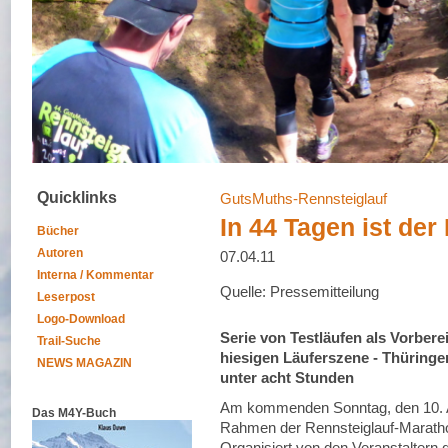
Quicklinks
GutsMuths-Rennsteiglauf
In 44 Tagen ist der
Bücher
Autoren
07.04.11
Interna / Kommentar
Quelle: Pressemitteilung
Leserpost
Logo-Download
Serie von Testläufen als Vorber
Trail-Suche
hiesigen Läuferszene - Thüring
NEWS MAGAZIN
unter acht Stunden
Am kommenden Sonntag, den 10. Apri
Das M4Y-Buch
Rahmen der Rennsteiglauf-Maratho
Organisiert von den Veranstaltern