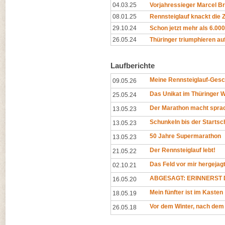
04.03.25
Vorjahressieger Marcel Br
08.01.25
Rennsteiglauf knackt die
29.10.24
Schon jetzt mehr als 6.00
26.05.24
Thüringer triumphieren au
Laufberichte
Meine Rennsteiglauf-Gesc
09.05.26
Das Unikat im Thüringer 
25.05.24
Der Marathon macht spra
13.05.23
Schunkeln bis der Startsc
13.05.23
50 Jahre Supermarathon
13.05.23
Der Rennsteiglauf lebt!
21.05.22
Das Feld vor mir hergejag
02.10.21
ABGESAGT: ERINNERST D
16.05.20
Mein fünfter ist im Kasten
18.05.19
Vor dem Winter, nach dem
26.05.18