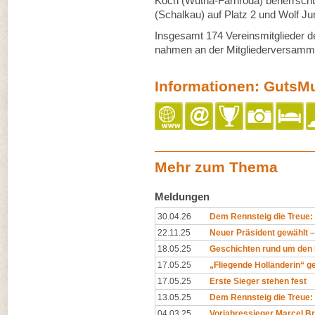
Koch (Wutha-Farnroda) beherrscht,
(Schalkau) auf Platz 2 und Wolf Ju
Insgesamt 174 Vereinsmitglieder d
nahmen an der Mitgliederversamml
Informationen: GutsM
Mehr zum Thema
Meldungen
30.04.26
Dem Rennsteig die Treue
22.11.25
Neuer Präsident gewählt – 
18.05.25
Geschichten rund um den 
17.05.25
„Fliegende Holländerin“ ge
17.05.25
Erste Sieger stehen fest
13.05.25
Dem Rennsteig die Treue: 
04.03.25
Vorjahressieger Marcel Br