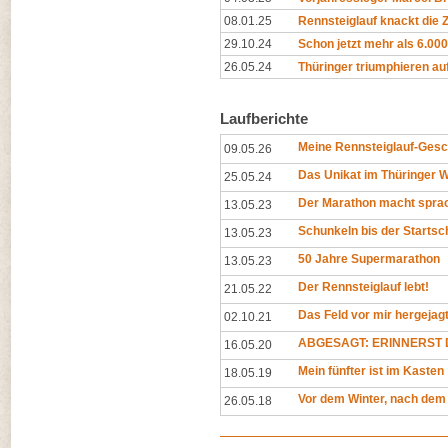
08.01.25
Rennsteiglauf knackt die
29.10.24
Schon jetzt mehr als 6.00
26.05.24
Thüringer triumphieren au
Laufberichte
Meine Rennsteiglauf-Gesc
09.05.26
Das Unikat im Thüringer 
25.05.24
Der Marathon macht spra
13.05.23
Schunkeln bis der Startsc
13.05.23
50 Jahre Supermarathon
13.05.23
Der Rennsteiglauf lebt!
21.05.22
Das Feld vor mir hergejag
02.10.21
ABGESAGT: ERINNERST D
16.05.20
Mein fünfter ist im Kasten
18.05.19
Vor dem Winter, nach dem
26.05.18