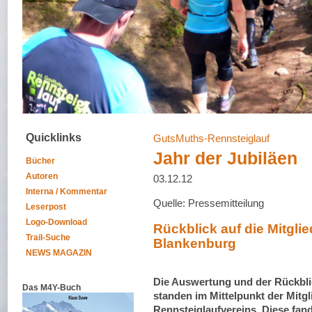
Quicklinks
GutsMuths-Rennsteiglauf
Jahr der Jubiläen
Bücher
Autoren
03.12.12
Interna / Kommentar
Quelle: Pressemitteilung
Leserpost
Logo-Download
Rückblick auf die Mitgl
Trail-Suche
Blankenburg
NEWS MAGAZIN
Die Auswertung und der Rückblic
Das M4Y-Buch
standen im Mittelpunkt der Mit
Rennsteiglaufvereins. Diese fan