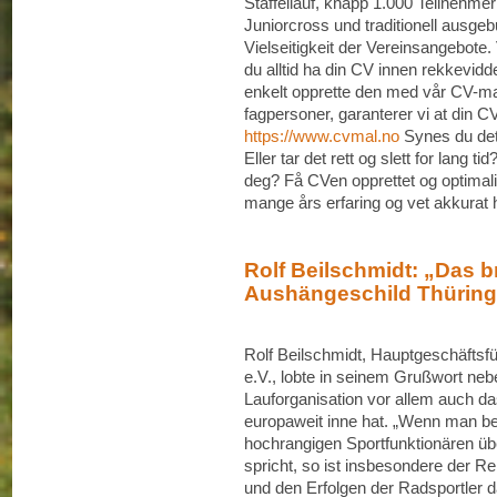
Staffellauf, knapp 1.000 Teilnehmer
Juniorcross und traditionell ausge
Vielseitigkeit der Vereinsangebote
du alltid ha din CV innen rekkevid
enkelt opprette den med vår CV-mal 
fagpersoner, garanterer vi at din CV 
https://www.cvmal.no
Synes du det 
Eller tar det rett og slett for lang t
deg? Få CVen opprettet og optimali
mange års erfaring og vet akkurat
Rolf Beilschmidt: „Das b
Aushängeschild Thürin
Rolf Beilschmidt, Hauptgeschäfts
e.V., lobte in seinem Grußwort neb
Lauforganisation vor allem auch da
europaweit inne hat. „Wenn man be
hochrangigen Sportfunktionären ü
spricht, so ist insbesondere der R
und den Erfolgen der Radsportler d