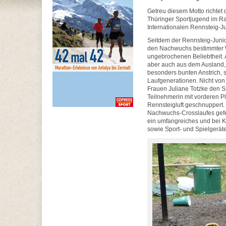
Getreu diesem Motto richtet
Thüringer Sportjugend im R
Internationalen Rennsteig-J
Seitdem der Rennsteig-Junior
den Nachwuchs bestimmter We
ungebrochenen Beliebtheit. A
aber auch aus dem Ausland, 
besonders bunten Anstrich, 
Laufgenerationen. Nicht von
Frauen Juliane Totzke den S
Teilnehmerin mit vorderen Pl
Rennsteigluft geschnuppert. 
Nachwuchs-Crosslaufes gefe
ein umfangreiches und bei 
sowie Sport- und Spielgerät