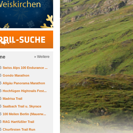
Trail-Suche
ine
» Weitere
6
Swiss Alps 100 Endurance ...
6
Gondo Marathon
6
Allgäu Panorama Marathon
6
Hochfügen Hightrails Fest...
6
Madrisa Trail
6
Saalbach Trail u. Skyrace
6
100 Meilen Berlin (Mauerw...
6
RAG Hartfüßler Trail
6
Churfirsten Trail Run