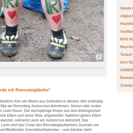
Gondo 
Allgäu
Hochfüg
Saalbac
RAG Har
Mayrhofe
Torlauf
Drei-Ta
ARBERL
Rennste
Schwar
rde ich Rennsteigläufer!
rländerin Kim van Meurs aus Schiedam in diesem Jahr erstmalig
 Mal am Rennsteig-Juniorcross teilnehmen. Seinen aller ersten
n Levin Reum. Der sechsjährige Knirps aus dem thüringischen
seine Eltern und seine Oma, angemeldet. Natürlich gehen Eltern
stanzen, während Levin am Juniorcross teilnimmt. Das
evin ziert das Cover des Rennsteiglaufvereins-Journals von
eröffentlichten Schreibtischkalender – und darüber steht