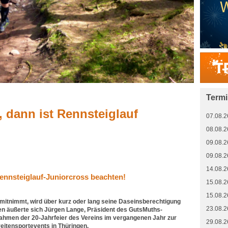
Term
 dann ist Rennsteiglauf
07.08.2
08.08.2
09.08.2
09.08.2
14.08.2
ennsteiglauf-Juniorcross beachten!
15.08.2
15.08.2
t mitnimmt, wird über kurz oder lang seine Daseinsberechtigung
23.08.2
ten äußerte sich Jürgen Lange, Präsident des GutsMuths-
ahmen der 20-Jahrfeier des Vereins im vergangenen Jahr zur
29.08.2
eitensportevents in Thüringen.