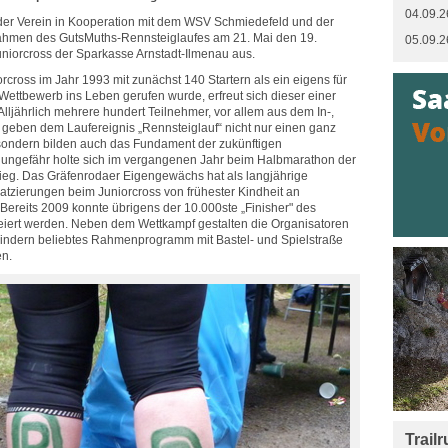
04.09.2
 der Verein in Kooperation mit dem WSV Schmiedefeld und der
ahmen des GutsMuths-Rennsteiglaufes am 21. Mai den 19.
05.09.2
uniorcross der Sparkasse Arnstadt-Ilmenau aus.
cross im Jahr 1993 mit zunächst 140 Startern als ein eigens für
ttbewerb ins Leben gerufen wurde, erfreut sich dieser einer
lljährlich mehrere hundert Teilnehmer, vor allem aus dem In-,
geben dem Laufereignis „Rennsteiglauf“ nicht nur einen ganz
sondern bilden auch das Fundament der zukünftigen
 ungefähr holte sich im vergangenen Jahr beim Halbmarathon der
ieg. Das Gräfenrodaer Eigengewächs hat als langjährige
atzierungen beim Juniorcross von frühester Kindheit an
Bereits 2009 konnte übrigens der 10.000ste „Finisher" des
iert werden. Neben dem Wettkampf gestalten die Organisatoren
Kindern beliebtes Rahmenprogramm mit Bastel- und Spielstraße
en.
Trail