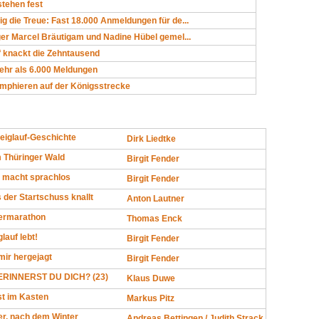
stehen fest
 die Treue: Fast 18.000 Anmeldungen für de...
er Marcel Bräutigam und Nadine Hübel gemel...
f knackt die Zehntausend
ehr als 6.000 Meldungen
umphieren auf der Königsstrecke
eiglauf-Geschichte
Dirk Liedtke
m Thüringer Wald
Birgit Fender
 macht sprachlos
Birgit Fender
 der Startschuss knallt
Anton Lautner
ermarathon
Thomas Enck
lauf lebt!
Birgit Fender
mir hergejagt
Birgit Fender
RINNERST DU DICH? (23)
Klaus Duwe
ist im Kasten
Markus Pitz
er, nach dem Winter
Andreas Bettingen / Judith Strack