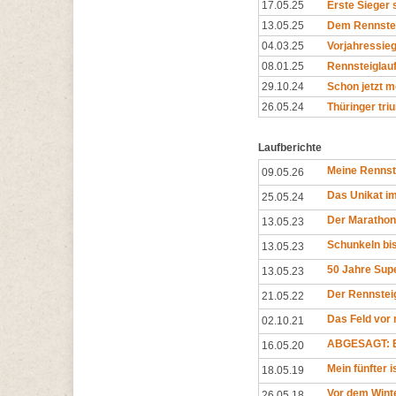
17.05.25
Erste Sieger 
13.05.25
Dem Rennsteig
04.03.25
Vorjahressieg
08.01.25
Rennsteiglau
29.10.24
Schon jetzt m
26.05.24
Thüringer tri
Laufberichte
Meine Rennst
09.05.26
Das Unikat i
25.05.24
Der Marathon
13.05.23
Schunkeln bis
13.05.23
50 Jahre Sup
13.05.23
Der Rennsteig
21.05.22
Das Feld vor 
02.10.21
ABGESAGT: E
16.05.20
Mein fünfter 
18.05.19
Vor dem Wint
26.05.18