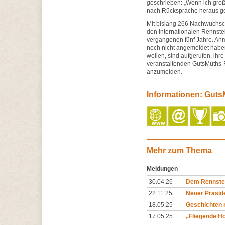
geschrieben: „Wenn ich groß
nach Rücksprache heraus g
Mit bislang 266 Nachwuchscr
den Internationalen Rennste
vergangenen fünf Jahre. Anme
noch nicht angemeldet haben
wollen, sind aufgerufen, ih
veranstaltenden GutsMuths-R
anzumelden.
Informationen: Guts
Mehr zum Thema
Meldungen
30.04.26
Dem Rennstei
22.11.25
Neuer Präside
18.05.25
Geschichten 
17.05.25
„Fliegende Ho