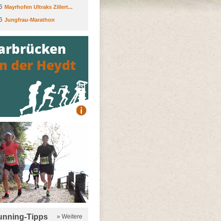
6
Mayrhofen Ultraks Zillert...
6
Jungfrau-Marathon
running-Tipps
» Weitere