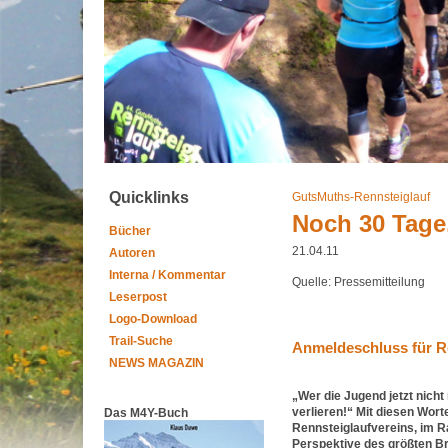
Quicklinks
GutsMuths-Rennsteiglauf
Noch 30 Tage,
Bücher
21.04.11
Autoren
Interna / Kommentar
Quelle: Pressemitteilung
Leserpost
Logo-Download
Trail-Suche
Anmeldeschluss für R
NEWS MAGAZIN
„Wer die Jugend jetzt nich
verlieren!“ Mit diesen Wor
Das M4Y-Buch
Rennsteiglaufvereins, im R
Perspektive des größten Br