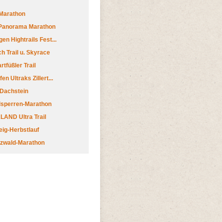
Marathon
 Panorama Marathon
en Hightrails Fest...
h Trail u. Skyrace
tfüßler Trail
n Ultraks Zillert...
 Dachstein
lsperren-Marathon
AND Ultra Trail
ig-Herbstlauf
zwald-Marathon