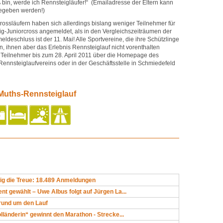
 bin, werde ich Rennsteigläufer!“ (Emailadresse der Eltern kann
egeben werden!)
ossläufern haben sich allerdings bislang weniger Teilnehmer für
ig-Juniorcross angemeldet, als in den Vergleichszeiträumen der
ldeschluss ist der 11. Mai! Alle Sportvereine, die ihre Schützlinge
, ihnen aber das Erlebnis Rennsteiglauf nicht vorenthalten
re Teilnehmer bis zum 28. April 2011 über die Homepage des
ennsteiglaufvereins oder in der Geschäftsstelle in Schmiedefeld
Muths-Rennsteiglauf
g die Treue: 18.489 Anmeldungen
nt gewählt – Uwe Albus folgt auf Jürgen La...
rund um den Lauf
lländerin“ gewinnt den Marathon - Strecke...