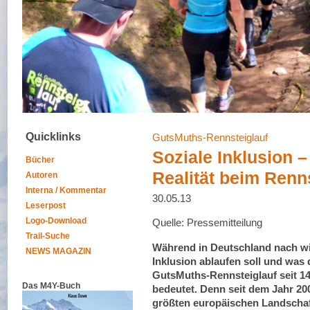
Quicklinks
GutsMuths-Rennsteiglauf
Soziale Inklusion –
Bücher
Realität beim Renn
Autoren
Interna / Kommentar
30.05.13
Leserpost
Logo-Download
Quelle: Pressemitteilung
Trail-Suche
Während in Deutschland nach wie 
NEWS MAGAZIN
Inklusion ablaufen soll und was d
GutsMuths-Rennsteiglauf seit 14
Das M4Y-Buch
bedeutet. Denn seit dem Jahr 20
größten europäischen Landschaf