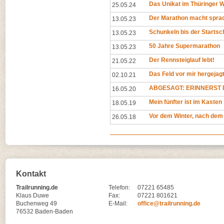
Das Unikat im Thüringer 
25.05.24
Der Marathon macht spra
13.05.23
Schunkeln bis der Startsc
13.05.23
50 Jahre Supermarathon
13.05.23
Der Rennsteiglauf lebt!
21.05.22
Das Feld vor mir hergejag
02.10.21
ABGESAGT: ERINNERST D
16.05.20
Mein fünfter ist im Kasten
18.05.19
Vor dem Winter, nach dem
26.05.18
Kontakt
Trailrunning.de
Telefon:
07221 65485
Klaus Duwe
Fax:
07221 801621
Buchenweg 49
E-Mail:
office@trailrunning.de
76532 Baden-Baden