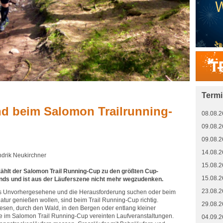
Term
d beim Salomon Trailrunning-
08.08.2
09.08.2
09.08.2
14.08.2
ndrik Neukirchner
15.08.2
zählt der Salomon Trail Running-Cup zu den größten Cup-
15.08.2
nds und ist aus der Läuferszene nicht mehr wegzudenken.
23.08.2
as Unvorhergesehene und die Herausforderung suchen oder beim
atur genießen wollen, sind beim Trail Running-Cup richtig.
29.08.2
esen, durch den Wald, in den Bergen oder entlang kleiner
ie im Salomon Trail Running-Cup vereinten Laufveranstaltungen.
04.09.2