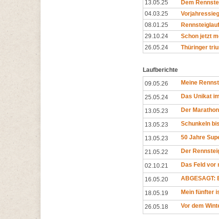
13.05.25
Dem Rennsteig
04.03.25
Vorjahressieg
08.01.25
Rennsteiglau
29.10.24
Schon jetzt m
26.05.24
Thüringer tri
Laufberichte
Meine Rennst
09.05.26
Das Unikat i
25.05.24
Der Marathon
13.05.23
Schunkeln bis
13.05.23
50 Jahre Sup
13.05.23
Der Rennsteig
21.05.22
Das Feld vor 
02.10.21
ABGESAGT: E
16.05.20
Mein fünfter 
18.05.19
Vor dem Wint
26.05.18