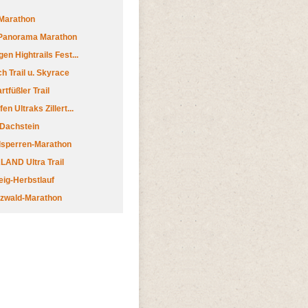
Marathon
 Panorama Marathon
en Hightrails Fest...
h Trail u. Skyrace
tfüßler Trail
n Ultraks Zillert...
 Dachstein
lsperren-Marathon
AND Ultra Trail
ig-Herbstlauf
zwald-Marathon