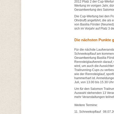
2012 Platz 2 der Cup-Wertun
Wertung im vorigen Jahr, dür
Gesamtwertung des Salomon 
Die Cup-Wertung bei den Fr
Ohrdruff) angeführt, die als
von Basilia Förster (Neurie
sich im Vorjahr auf Platz 3 d
Die nächsten Punkte g
Für die nächste Laufveranst
Schneekopflauf am kommende
Gesamtwertung Basilia Först
Rennsteiglaufverein darauf,
wird, um auch die Aussichte
Trailrunning-Cups zu verbess
wie der Rennsteiglauf, sport
hammerhart ist. Anmeldungen
Juli, von 13.00 bis 15.30 Uh
Um für den Salomon Trailru
Auswahl stehenden 13 Verans
mehr Veranstaltungen teilne
Weitere Termine:
11. Schneekopflauf 06.07.2