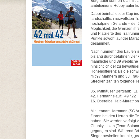
Bergläufer können sich mit 
ambitionierte Hobbyläufer kö
Dabei beinhaltet der Cup in
landschaftlich reizvollsten 
hochalpinen Gelände – der 
Möglichkeit, die Grenzen ihr
und Platzierte des Trailrunn
Punkte sowohl auf der Marat
gesammelt.
Nach nunmehr drei Läufen ist
bislang durchgeführten vie
männliche und 39 weibliche 
hinsichtlich der zu bewälti
Höhendifferenz als die schw
mit 97 Männern und 33 Fraue
Strecken zählten folgende T
35. Kyffhäuser Berglauf: 1
42. Hermannslauf: 49 / 22
16. Oberelbe Halb-Mara
Mit Lennart Herrmann (SG A
führen bei den Herren die T
haben. Sie werden verfolgt 
Chunky Liston (Team Salomon
gegangen sind. Während Br
Sieger bestreiten konnte, g