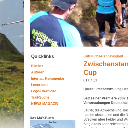
Quicklinks
GutsMuths-Rennsteiglauf
Zwischenstan
Bücher
Cup
Autoren
Interna / Kommentar
01.07.13
Leserpost
Quelle: Pressemitteilung/He
Logo-Download
Trail-Suche
Seit seiner Premiere 2007 
Veranstaltungen Deutschla
NEWS MAGAZIN
Läufer, die Abwechslung, d
Laufen abschalten und die N
Das M4Y-Buch
Strecken über Felder und Wi
Singletrails kennzeichnen d