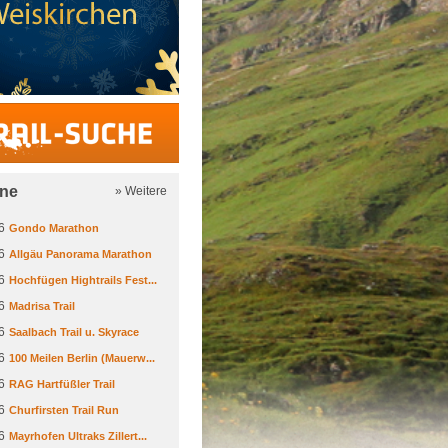
Trail-Suche
ine
» Weitere
6
Gondo Marathon
6
Allgäu Panorama Marathon
6
Hochfügen Hightrails Fest...
6
Madrisa Trail
6
Saalbach Trail u. Skyrace
6
100 Meilen Berlin (Mauerw...
6
RAG Hartfüßler Trail
6
Churfirsten Trail Run
6
Mayrhofen Ultraks Zillert...