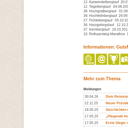
12. Karwendelberglauf 20.0
12. Tegelberglauf 04.08.20
38. Hochgratberglauf 01.09
39. Hochfellnberglauf 29.09
27. Fichtelberglauf 05.10.2
36. Harzgebirgslauf 12.10.
37. Kernberglauf 19.10.201
10. Rothaarsteig-Marathon 
Informationen: Guts
Mehr zum Thema
Meldungen
30.04.26
Dem Rennstei
22.11.25
Neuer Präside
18.05.25
Geschichten 
17.05.25
„Fliegende Ho
17.05.25
Erste Sieger 