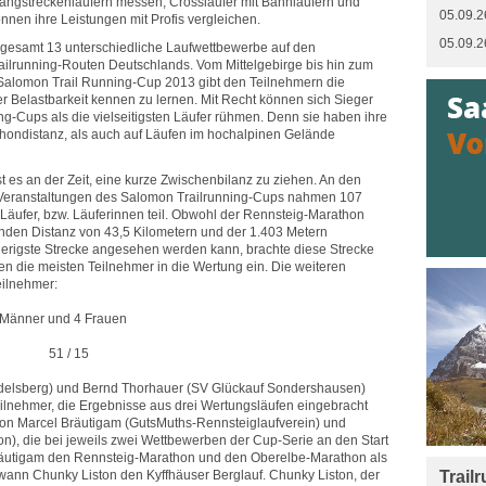
Langstreckenläufern messen, Crossläufer mit Bahnläufern und
05.09.2
nnen ihre Leistungen mit Profis vergleichen.
05.09.2
sgesamt 13 unterschiedliche Laufwettbewerbe auf den
Trailrunning-Routen Deutschlands. Vom Mittelgebirge bis hin zum
Salomon Trail Running-Cup 2013 gibt den Teilnehmern die
er Belastbarkeit kennen zu lernen. Mit Recht können sich Sieger
ing-Cups als die vielseitigsten Läufer rühmen. Denn sie haben ihre
hondistanz, als auch auf Läufen im hochalpinen Gelände
 es an der Zeit, eine kurze Zwischenbilanz zu ziehen. An den
r Veranstaltungen des Salomon Trailrunning-Cups nahmen 107
Läufer, bzw. Läuferinnen teil. Obwohl der Rennsteig-Marathon
genden Distanz von 43,5 Kilometern und der 1.403 Metern
ierigste Strecke angesehen werden kann, brachte diese Strecke
n die meisten Teilnehmer in die Wertung ein. Die weiteren
eilnehmer:
1 Männer und 4 Frauen
thon 51 / 15
delsberg) und Bernd Thorhauer (SV Glückauf Sondershausen)
eilnehmer, die Ergebnisse aus drei Wertungsläufen eingebracht
von Marcel Bräutigam (GutsMuths-Rennsteiglaufverein) und
), die bei jeweils zwei Wettbewerben der Cup-Serie an den Start
äutigam den Rennsteig-Marathon und den Oberelbe-Marathon als
ewann Chunky Liston den Kyffhäuser Berglauf. Chunky Liston, der
Trail