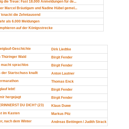
 die Treue: Fast 18.000 Anmeldungen für de...
er Marcel Bräutigam und Nadine Hübel gemel...
f knackt die Zehntausend
ehr als 6.000 Meldungen
umphieren auf der Königsstrecke
eiglauf-Geschichte
Dirk Liedtke
m Thüringer Wald
Birgit Fender
 macht sprachlos
Birgit Fender
 der Startschuss knallt
Anton Lautner
ermarathon
Thomas Enck
lauf lebt!
Birgit Fender
mir hergejagt
Birgit Fender
RINNERST DU DICH? (23)
Klaus Duwe
ist im Kasten
Markus Pitz
er, nach dem Winter
Andreas Bettingen / Judith Strack