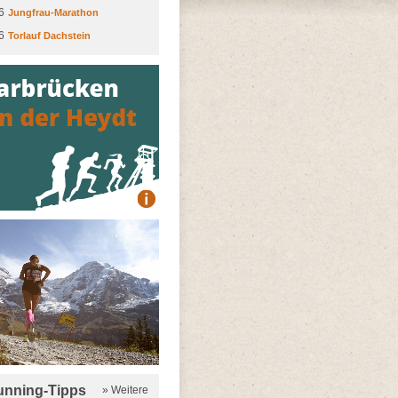
6
Jungfrau-Marathon
6
Torlauf Dachstein
running-Tipps
» Weitere