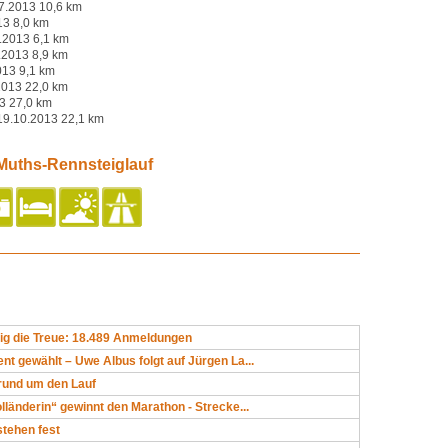
7.2013 10,6 km
13 8,0 km
.2013 6,1 km
.2013 8,9 km
013 9,1 km
2013 22,0 km
3 27,0 km
19.10.2013 22,1 km
Muths-Rennsteiglauf
g die Treue: 18.489 Anmeldungen
nt gewählt – Uwe Albus folgt auf Jürgen La...
rund um den Lauf
lländerin“ gewinnt den Marathon - Strecke...
stehen fest