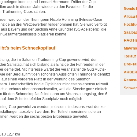
g belegen konnte, und Lennart Herrmann, Dritter der Cup-
ften auch in diesem Jahr wieder zu den Favoriten für die
Gondo 
Trailrunning-Cups zählen.
Allgäu
auen wird von der Thüringerin Nicole Romming (Fitness-Oase
 einzige an drei Wettbewerben teilgenommen hat. Sie wird verfolgt
Hochfüg
d) aus Bayern und der Sächsin Anne Gründler (SG Adelsberg), die
Saalbac
er Gesamtergebnisliste platzieren konnte.
RAG Har
ibt’s beim Schneekopflauf
Mayrhofe
Torlauf
altung, die im Salomon Trailrunning-Cup gewertet wird, den
Drei-Ta
n Samstag, hat sich bislang als Einzige der Führenden in der
er gemeldet. Mit Interesse wartet der veranstaltende GutsMuths-
ARBERL
 wie der Berglauf mit den schönsten Aussichten Thüringens genutzt
n auf einen vorderen Platz in der Wertung des Salomon
Rennste
ern. Landschaftlich ist die Gipfelhatz mindestens ebenso reizvoll
Schwar
lich durchaus aber anspruchsvoller, weil die Strecke ganz einfach
 für den Schneekopflauf sind dann am Veranstaltungstag, den 6.
r auf dem Schmiedefelder Sportplatz noch möglich.
nning-Cup gewertet zu werden, müssen mindestens zwei der zur
taltungen absolviert werden. Bei Teilnehmern/innen, die an
hmen, werden die sechs besten Ergebnisse gewertet.
013 12,7 km