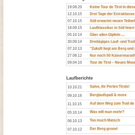
19.08.20
Keine Tour de Tirol in die
12.10.15
Drei Tage der Extraklasse
07.10.15
Söll erwartet neuen Teiln
18.09.15
Laufklassiker in Söll feier
05.10.14
Über allen Gipfeln …
30.09.14
Dreitägiges Lauf- und Trai
07.10.13
''Zukuft liegt am Berg und a
27.08.12
Nur noch 50 Kaisermaratho
09.04.10
Tour de Tirol – Neues Mou
Laufberichte
Salve, Ihr Perlen Tirols!
10.10.21
Berglaufspaß & more
09.10.16
Auf dem Weg zum Trail de 
11.10.15
Was will man mehr?
05.10.14
Too much Matsch
06.10.13
Der Berg groovt
07.10.12