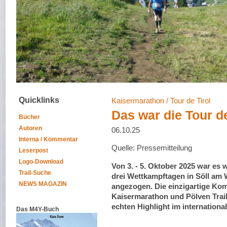
Quicklinks
Kaisermarathon / Tour de Tirol
Das war die Tour de
Bücher
Autoren
06.10.25
Interna / Kommentar
Quelle: Pressemitteilung
Leserpost
Logo-Download
Von 3. - 5. Oktober 2025 war es w
Trail-Suche
drei Wettkampftagen in Söll am 
NEWS MAGAZIN
angezogen. Die einzigartige Kom
Kaisermarathon und Pölven Trai
echten Highlight im internationa
Das M4Y-Buch