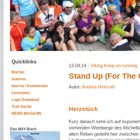
Quicklinks
13.04.14 -
Viking Keep on running
Bücher
Stand Up (For The
Autoren
Interna / Kommentar
Autor:
Andrea Helmuth
Leserpost
Logo-Download
Trail-Suche
Herzstück
NEWS MAGAZIN
Kurz danach sehe ich auf exponier
stehenden Weinberge des Michelba
Das M4Y-Buch
alten Reben gedeiht hier zwischen