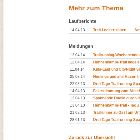
Mehr zum Thema
Laufberichte
14.04.13
Trail-Leckerbissen
An
Meldungen
13.04.14
Trailrunning-Wochenende 
12.04.14
Hahnenkamm-Trail begeist
11.04.14
Kids-Lauf und CityNight Sp
25.03.14
Neulinge und alte Hasen t
22.08.13
Drei Tage Trailrunning-Sp
14.04.13
Feierstimmung zum Abschl
13.04.13
Spannende Duelle durch d
13.04.13
Hahnenkamm-Trail - Tag 2 
21.03.13
Trailrunner zu Gast am Un
28.01.13
Drei Tage Trailrunning-Spa
Zurück zur Übersicht