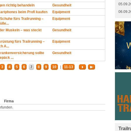
05.09.2
gen richtig behandeln
Gesundheit
06.09.2
rtphones beim Profi kaufen
Equipment
Schuhe fürs Trailrunning –
Equipment
üße...
er Muskeln – was steckt
Gesundheit
srüstung fürs Trailrunning –
Equipment
 A...
rankenversicherung sollte
Gesundheit
päck ...
3
4
5
6
7
8
9
10
|
11-13
Firma
efunden.
Trail