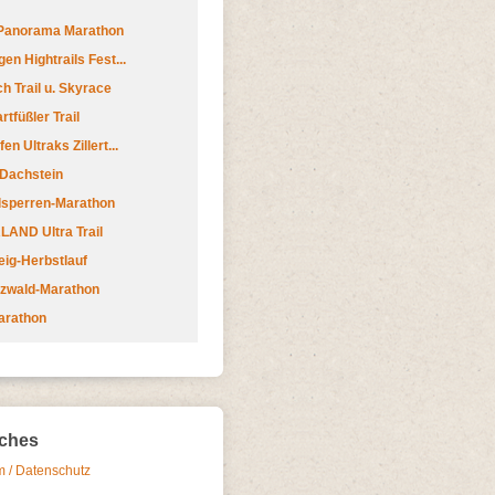
 Panorama Marathon
en Hightrails Fest...
h Trail u. Skyrace
tfüßler Trail
n Ultraks Zillert...
 Dachstein
lsperren-Marathon
AND Ultra Trail
ig-Herbstlauf
zwald-Marathon
arathon
iches
 / Datenschutz