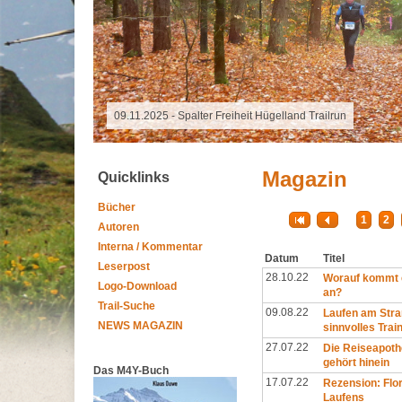
16.10.2025 - Grand Raid Reunion
Magazin
Quicklinks
Bücher
1
2
Autoren
Interna / Kommentar
Datum
Titel
Leserpost
28.10.22
Worauf kommt e
Logo-Download
an?
Trail-Suche
09.08.22
Laufen am Stra
NEWS MAGAZIN
sinnvolles Trai
27.07.22
Die Reiseapothe
gehört hinein
Das M4Y-Buch
17.07.22
Rezension: Flo
Laufens