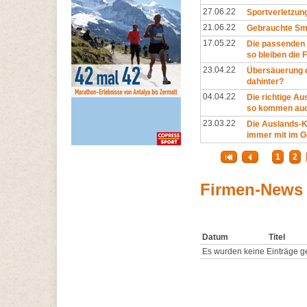
27.06.22
Sportverletzun
21.06.22
Gebrauchte Sma
17.05.22
Die passenden 
so bleiben die F
23.04.22
Übersäuerung d
dahinter?
04.04.22
Die richtige Au
so kommen auch
23.03.22
Die Auslands-K
immer mit im Ge
1
2
Firmen-News
Datum
Titel
Es wurden keine Einträge g