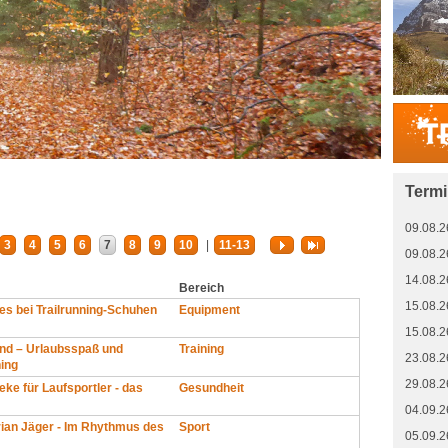
Term
09.08.2
3
4
5
6
7
8
9
10
|
11-13
09.08.2
14.08.2
Bereich
15.08.2
s bei Trailrunning-Schuhen
Equipment
15.08.2
nd – Urlaubsspaß und
Training
23.08.2
ning
29.08.2
ke für Laufsportler - das
Gesundheit
04.09.2
rian Jäger - Im Rhythmus des
Sport
05.09.2