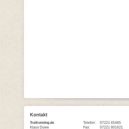
Kontakt
Trailrunning.de
Telefon:
07221 65485
Klaus Duwe
Fax:
07221 801621