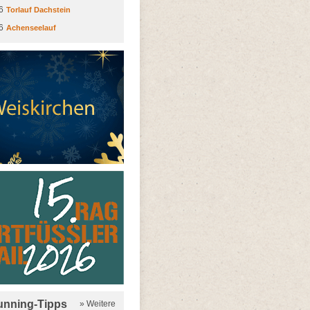
6
Torlauf Dachstein
6
Achenseelauf
running-Tipps
» Weitere