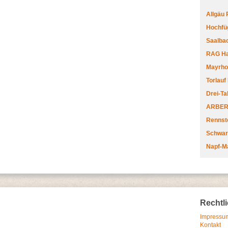
Allgäu
Hochfüg
Saalbac
RAG Har
Mayrhofe
Torlauf
Drei-Ta
ARBERL
Rennste
Schwar
Napf-M
Rechtl
Impressum
Kontakt