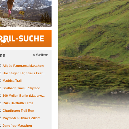
Trail-Suche
ine
» Weitere
6
Allgäu Panorama Marathon
6
Hochfügen Hightrails Fest...
6
Madrisa Trail
6
Saalbach Trail u. Skyrace
6
100 Meilen Berlin (Mauerw...
6
RAG Hartfüßler Trail
6
Churfirsten Trail Run
6
Mayrhofen Ultraks Zillert...
6
Jungfrau-Marathon