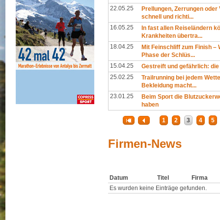
22.05.25
Prellungen, Zerrungen oder
schnell und richti...
16.05.25
In fast allen Reiseländern 
Krankheiten übertra...
18.04.25
Mit Feinschliff zum Finish 
Phase der Schlüs...
15.04.25
Gestreift und gefährlich: d
25.02.25
Trailrunning bei jedem Wette
Bekleidung macht...
23.01.25
Beim Sport die Blutzuckerwe
haben
1
2
3
4
5
Firmen-News
Datum
Titel
Firma
Es wurden keine Einträge gefunden.