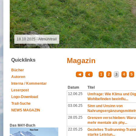
09.08.2026 - Special Event
Magazin
Quicklinks
Bücher
1
2
3
4
5
Autoren
Interna / Kommentar
Datum
Titel
Leserpost
12.06.25
Umfrage: Wie Klima und Dig
Logo-Download
Wohlbefinden beeinflu...
Trail-Suche
03.06.25
Sinn und Unsinn von
NEWS MAGAZIN
Nahrungsergänzungsmittel
28.05.25
Grenzen verschieben: Warum
mehr mentale als phy...
Das M4Y-Buch
22.05.25
Gezieltes Trailrunning-Traini
starke Leistun...