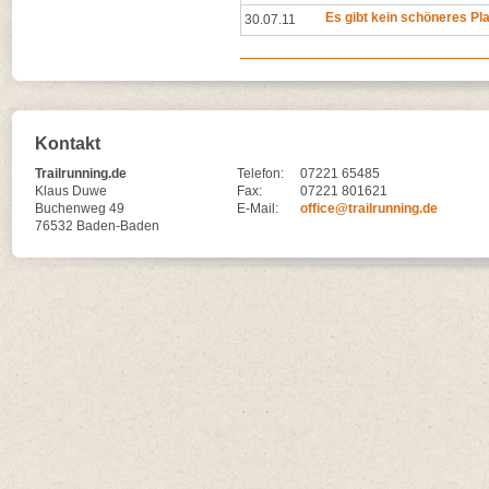
Es gibt kein schöneres Pla
30.07.11
Kontakt
Trailrunning.de
Telefon:
07221 65485
Klaus Duwe
Fax:
07221 801621
Buchenweg 49
E-Mail:
office@trailrunning.de
76532 Baden-Baden