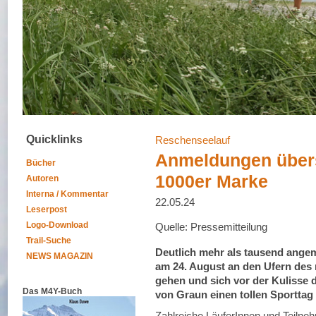
Quicklinks
Reschenseelauf
Anmeldungen übers
Bücher
1000er Marke
Autoren
Interna / Kommentar
22.05.24
Leserpost
Logo-Download
Quelle: Pressemitteilung
Trail-Suche
Deutlich mehr als tausend ange
NEWS MAGAZIN
am 24. August an den Ufern des
gehen und sich vor der Kulisse
Das M4Y-Buch
von Graun einen tollen Sporttag
Zahlreiche LäuferInnen und Teilneh