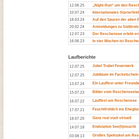
12.06.25
„Night Run“ um den Resc
10.07.24
Internationales Starterfe
18.03.24
Auf den Spuren der alten
20.02.24
Anmeldungen zu Südtirols 
12.07.23
Der Reschensee erlebt ern
16.06.23
In vier Wochen ist Resche
Laufberichte
Jubel Trubel Feuerwerk
12.07.25
Jubiläum im Fackelschein
12.07.25
Ein Lauffest unter Freund
13.07.24
Bilder vom Reschenseela
15.07.23
Lauffest am Reschensee
16.07.22
Feuchtfröhlich ins Eheglü
17.07.21
Ganz real statt virtuell
18.07.20
Endstation See(h)nsucht
14.07.18
Großes Spektakel am Re
03.08.13