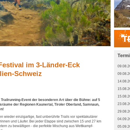
Term
Festival im 3-Länder-Eck
09.08.2
alien-Schweiz
09.08.2
14.08.2
15.08.2
15.08.2
in Trailrunning-Event der besonderen Art über die Bühne: auf 5
23.08.2
sräume der Regionen Kaunertal, Tiroler Oberland, Samnaun,
en!
29.08.2
n wieder einzigartige, fast unberührte Trails vor spektakulärer
04.09.2
erinnen und Läufer. Bei jeder Etappe sind zwischen 15 und 27 km
tern zu bewältigen - die perfekte Mischung aus Wettkampf-
05.09.2