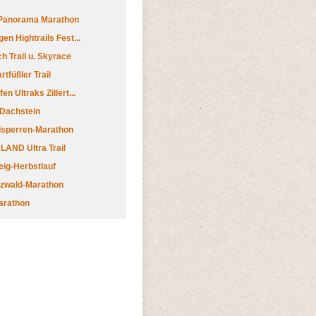
 Panorama Marathon
en Hightrails Fest...
h Trail u. Skyrace
tfüßler Trail
n Ultraks Zillert...
 Dachstein
lsperren-Marathon
AND Ultra Trail
ig-Herbstlauf
zwald-Marathon
arathon