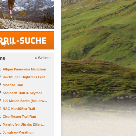
Trail-Suche
ine
» Weitere
6
Allgäu Panorama Marathon
6
Hochfügen Hightrails Fest...
6
Madrisa Trail
6
Saalbach Trail u. Skyrace
6
100 Meilen Berlin (Mauerw...
6
RAG Hartfüßler Trail
6
Churfirsten Trail Run
6
Mayrhofen Ultraks Zillert...
6
Jungfrau-Marathon