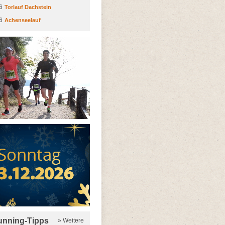
6
Torlauf Dachstein
6
Achenseelauf
running-Tipps
» Weitere