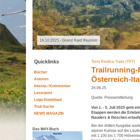
18.10.2025 - Altmühltrail
Quicklinks
Terra Raetica Trails (TRT)
Trailrunning-
Bücher
Österreich-It
Autoren
Interna / Kommentar
26.06.25
Leserpost
Quelle: Pressemitteilung
Logo-Download
Trail-Suche
Von 1. - 5. Juli 2025 geht e
Etappen werden die Erlebni
NEWS MAGAZIN
Nauders & Reschen erlauf
Bei der dritten Ausgabe warte
Das M4Y-Buch
alpiner Kulisse auf die Läuf
mit 1.100 bis 1.700 Höhenme