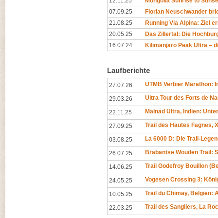
12.11.25
Mongolia Sunrise to Sunset
07.09.25
Florian Neuschwander bri
21.08.25
Running Via Alpina: Ziel er
20.05.25
Das Zillertal: Die Hochburg
16.07.24
Kilimanjaro Peak Ultra – di
Laufberichte
UTMB Verbier Marathon: In
27.07.26
Ultra Tour des Forts de N
29.03.26
Malnad Ultra, Indien: Unt
22.11.25
Trail des Hautes Fagnes, X
27.09.25
La 6000 D: Die Trail-Legen
03.08.25
Brabantse Wouden Trail: 
26.07.25
Trail Godefroy Bouillon (
14.06.25
Vogesen Crossing 3: Köni
24.05.25
Trail du Chimay, Belgien
10.05.25
Trail des Sangliers, La R
22.03.25