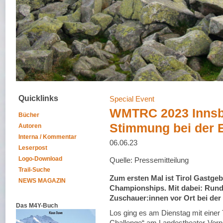
Quicklinks
Special Event
WMTRC 2023 Innsb
Bücher
Stimmung bei der 
Autoren
Interna / Kommentar
06.06.23
Leserpost
Logo-Download
Quelle: Pressemitteilung
Trail-Suche
Zum ersten Mal ist Tirol Gastge
NEWS MAGAZIN
Championships. Mit dabei: Rund 
Zuschauer:innen vor Ort bei der 
Das M4Y-Buch
Los ging es am Dienstag mit einer
Challenge“ am Landestheater-Vorpla