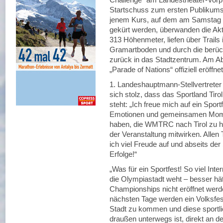
Startschuss zum ersten Publikum
jenem Kurs, auf dem am Samstag d
gekürt werden, überwanden die Akt
313 Höhenmeter, liefen über Trails
Gramartboden und durch die berücht
zurück in das Stadtzentrum. Am Ab
„Parade of Nations“ offiziell eröffnet
1. Landeshauptmann-Stellvertreter
sich stolz, dass das Sportland Tiro
steht: „Ich freue mich auf ein Spor
Emotionen und gemeinsamen Moment
haben, die WMTRC nach Tirol zu hol
der Veranstaltung mitwirken. Alle
ich viel Freude auf und abseits der
Erfolge!“
„Was für ein Sportfest! So viel Inter
die Olympiastadt weht – besser hät
Championships nicht eröffnet werde
nächsten Tage werden ein Volksfest f
Stadt zu kommen und diese sportli
draußen unterwegs ist, direkt an de