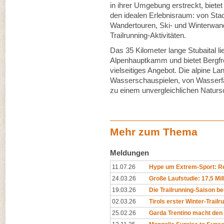
in ihrer Umgebung erstreckt, bietet
den idealen Erlebnisraum: von Stad
Wandertouren, Ski- und Winterwand
Trailrunning-Aktivitäten.
Das 35 Kilometer lange Stubaital l
Alpenhauptkamm und bietet Bergf
vielseitiges Angebot. Die alpine 
Wasserschauspielen, von Wasserfä
zu einem unvergleichlichen Naturs
Mehr zum Thema
Meldungen
11.07.26
Hype um Extrem-Sport: Rep
24.03.26
Große Laufstudie: 17,5 Mil
19.03.26
Die Trailrunning-Saison begi
02.03.26
Tirols erster Winter-Trailr
25.02.26
Garda Trentino macht den 