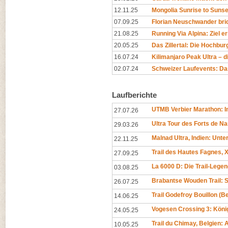
12.11.25
Mongolia Sunrise to Sunset
07.09.25
Florian Neuschwander bri
21.08.25
Running Via Alpina: Ziel er
20.05.25
Das Zillertal: Die Hochburg
16.07.24
Kilimanjaro Peak Ultra – di
02.07.24
Schweizer Laufevents: Da
Laufberichte
UTMB Verbier Marathon: In
27.07.26
Ultra Tour des Forts de N
29.03.26
Malnad Ultra, Indien: Unt
22.11.25
Trail des Hautes Fagnes, X
27.09.25
La 6000 D: Die Trail-Legen
03.08.25
Brabantse Wouden Trail: 
26.07.25
Trail Godefroy Bouillon (
14.06.25
Vogesen Crossing 3: Köni
24.05.25
Trail du Chimay, Belgien
10.05.25