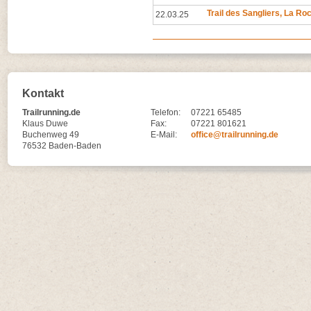
Trail des Sangliers, La R
22.03.25
Kontakt
Trailrunning.de
Telefon:
07221 65485
Klaus Duwe
Fax:
07221 801621
Buchenweg 49
E-Mail:
office@trailrunning.de
76532 Baden-Baden